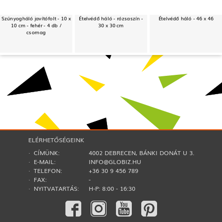
Szúnyogháló javítófolt - 10 x
Ételvédő háló - rózsaszín -
Ételvédő háló - 46 x 46
10 cm - fehér - 4 db /
30 x 30 cm
csomag
ELÉRHETŐSÉGEINK
· CÍMÜNK:
4002 DEBRECEN, BÁNKI DONÁT U 3.
· E-MAIL:
INFO@GLOBIZ.HU
· TELEFON:
+36 30 9 456 789
· FAX:
-
· NYITVATARTÁS:
H-P: 8:00 - 16:30