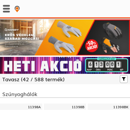
:
:
Tavasz (
42 /
588 termék)
Szúnyoghálók
11398A
11398B
11398BK