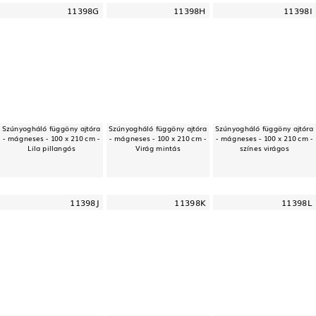
11398G
11398H
11398I
Szúnyogháló függöny ajtóra
Szúnyogháló függöny ajtóra
Szúnyogháló függöny ajtóra
- mágneses - 100 x 210 cm -
- mágneses - 100 x 210 cm -
- mágneses - 100 x 210 cm -
Lila pillangós
Virág mintás
színes virágos
11398J
11398K
11398L