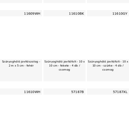
11609WH
11610BK
11610GY
Szúnyogháló javítószalag -
Szúnyogháló javítófolt - 10 x
Szúnyogháló javítófolt - 10 x
2 m x 5 cm - fehér
10 cm - fekete - 4 db /
10 cm - szürke - 4 db /
csomag
csomag
11610WH
57187B
57187XL