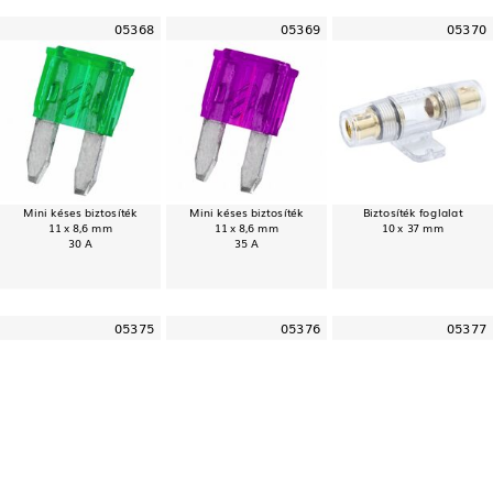
05368
05369
05370
Mini késes biztosíték
Mini késes biztosíték
Biztosíték foglalat
11 x 8,6 mm
11 x 8,6 mm
10 x 37 mm
30 A
35 A
05375
05376
05377