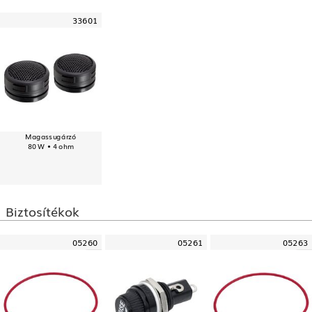
33601
Magassugárzó
80 W • 4 ohm
Biztosítékok
05260
05261
05263