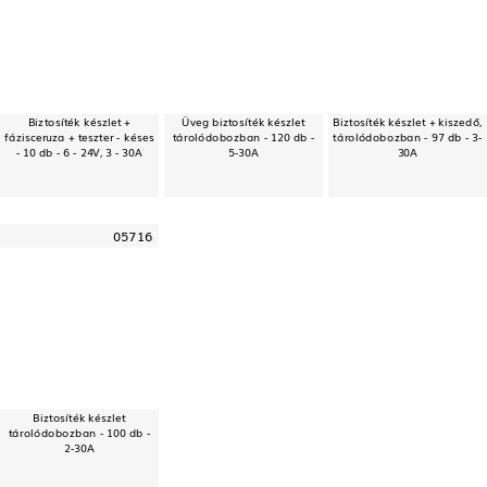
Biztosíték készlet +
Üveg biztosíték készlet
Biztosíték készlet + kiszedő,
fázisceruza + teszter - késes
tárolódobozban - 120 db -
tárolódobozban - 97 db - 3-
- 10 db - 6 - 24V, 3 - 30A
5-30A
30A
05716
Biztosíték készlet
tárolódobozban - 100 db -
2-30A