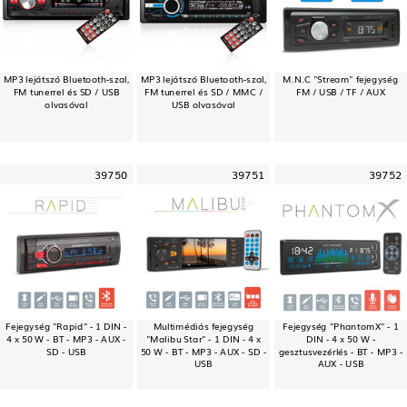
MP3 lejátszó Bluetooth-szal,
MP3 lejátszó Bluetooth-szal,
M.N.C "Stream" fejegység
FM tunerrel és SD / USB
FM tunerrel és SD / MMC /
FM / USB / TF / AUX
olvasóval
USB olvasóval
39750
39751
39752
Fejegység "Rapid" - 1 DIN -
Multimédiás fejegység
Fejegység "PhantomX" - 1
4 x 50 W - BT - MP3 - AUX -
"Malibu Star" - 1 DIN - 4 x
DIN - 4 x 50 W -
SD - USB
50 W - BT - MP3 - AUX - SD -
gesztusvezérlés - BT - MP3 -
USB
AUX - USB