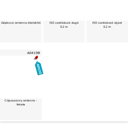
Gépkocsi antenna átalakító
ISO csatlakozó dugó
ISO csatlakozó aljzat
0,2 m
0,2 m
A0419B
Cápauszony antenna -
fekete