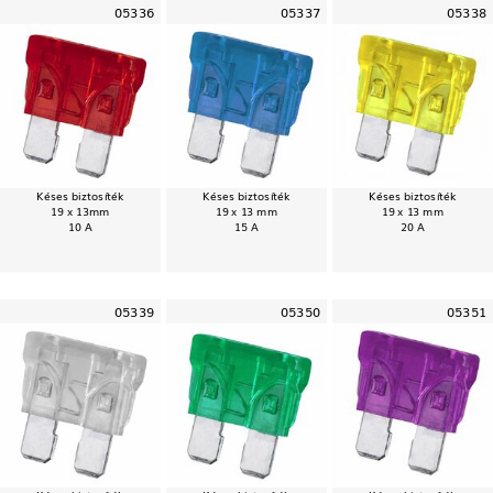
05336
05337
05338
Késes biztosíték
Késes biztosíték
Késes biztosíték
19 x 13mm
19 x 13 mm
19 x 13 mm
10 A
15 A
20 A
05339
05350
05351