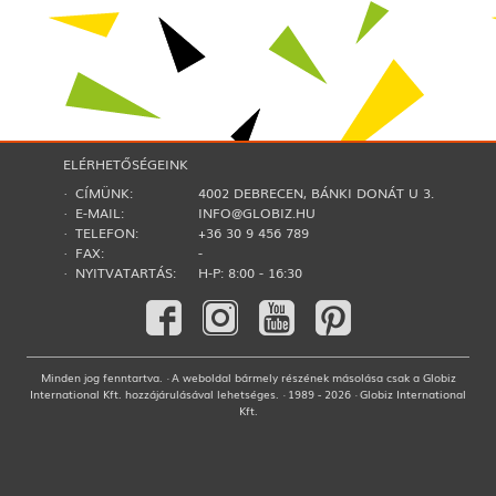
ELÉRHETŐSÉGEINK
· CÍMÜNK:
4002 DEBRECEN, BÁNKI DONÁT U 3.
· E-MAIL:
INFO@GLOBIZ.HU
· TELEFON:
+36 30 9 456 789
· FAX:
-
· NYITVATARTÁS:
H-P: 8:00 - 16:30
Minden jog fenntartva. · A weboldal bármely részének másolása csak a Globiz
International Kft. hozzájárulásával lehetséges. · 1989 - 2026 · Globiz International
Kft.