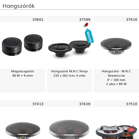
Hangszórók
33601
37369
37410
Magassugárzó
Hangszóró M.N.C Ninja
Hangszóró - M.N.C
80 W • 4 ohm
235 x 162 mm, 4 ohm
StreamLine
4" / 100 mm
2 utas • 80 W
37413
37416
37510