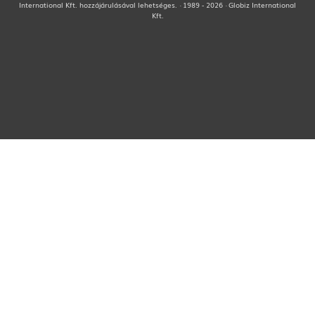
International Kft. hozzájárulásával lehetséges. · 1989 - 2026 · Globiz International
Kft.