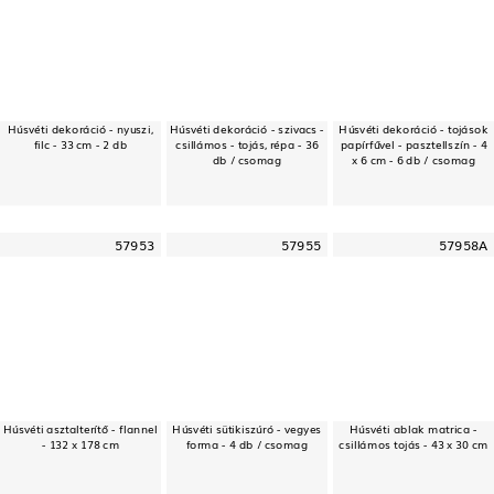
Húsvéti dekoráció - nyuszi,
Húsvéti dekoráció - szivacs -
Húsvéti dekoráció - tojások
filc - 33 cm - 2 db
csillámos - tojás, répa - 36
papírfűvel - pasztellszín - 4
db / csomag
x 6 cm - 6 db / csomag
57953
57955
57958A
Húsvéti asztalterítő - flannel
Húsvéti sütikiszúró - vegyes
Húsvéti ablak matrica -
- 132 x 178 cm
forma - 4 db / csomag
csillámos tojás - 43 x 30 cm