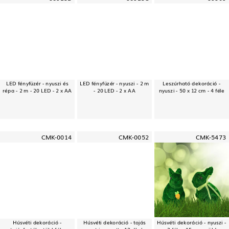
LED fényfüzér - nyuszi és
LED fényfüzér - nyuszi - 2 m
Leszúrható dekoráció -
répa - 2 m - 20 LED - 2 x AA
- 20 LED - 2 x AA
nyuszi - 50 x 12 cm - 4 féle
CMK-0014
CMK-0052
CMK-5473
Húsvéti dekoráció -
Húsvéti dekoráció - tojás
Húsvéti dekoráció - nyuszi -
tojásfesték - többféle
matrica szett - 12 db /
2 féle - 15 cm - zöld