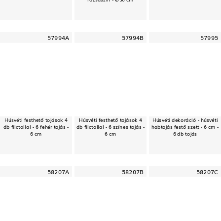
57994A
57994B
57995
Húsvéti festhető tojások 4
Húsvéti festhető tojások 4
Húsvéti dekoráció - húsvéti
db filctollal - 6 fehér tojás -
db filctollal - 6 színes tojás -
habtojás festő szett - 6 cm -
6 cm
6 cm
6 db tojás
58207A
58207B
58207C