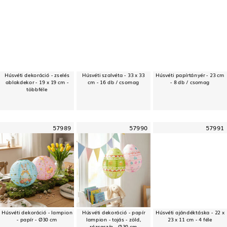
Húsvéti dekoráció - zselés
Húsvéti szalvéta - 33 x 33
Húsvéti papírtányér - 23 cm
ablakdekor - 19 x 19 cm -
cm - 16 db / csomag
- 8 db / csomag
többféle
57989
57990
57991
Húsvéti dekoráció - lampion
Húsvéti dekoráció - papír
Húsvéti ajándéktáska - 22 x
- papír - Ø30 cm
lampion - tojás - zöld,
23 x 11 cm - 4 féle
rózsaszín - Ø30 cm