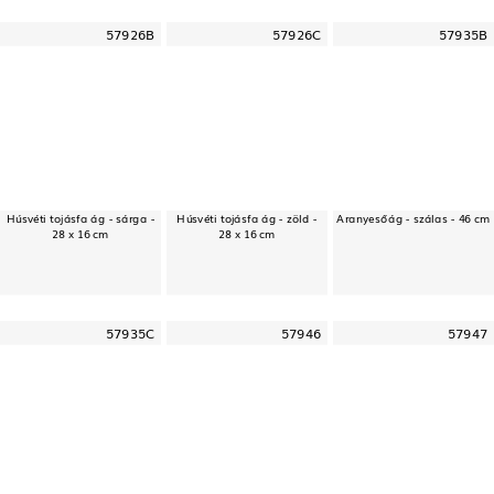
57926B
57926C
57935B
Húsvéti tojásfa ág - sárga -
Húsvéti tojásfa ág - zöld -
Aranyesőág - szálas - 46 cm
28 x 16 cm
28 x 16 cm
57935C
57946
57947