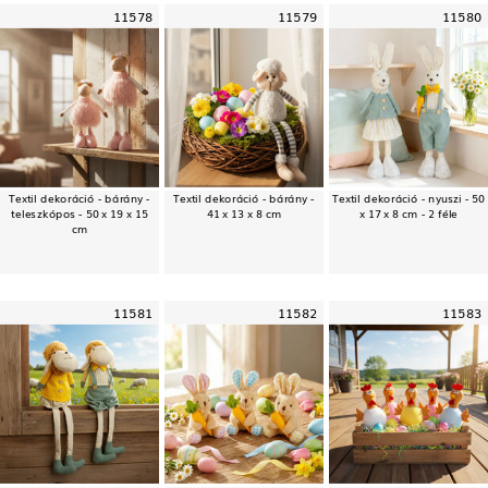
11578
11579
11580
Textil dekoráció - bárány -
Textil dekoráció - bárány -
Textil dekoráció - nyuszi - 50
teleszkópos - 50 x 19 x 15
41 x 13 x 8 cm
x 17 x 8 cm - 2 féle
cm
11581
11582
11583