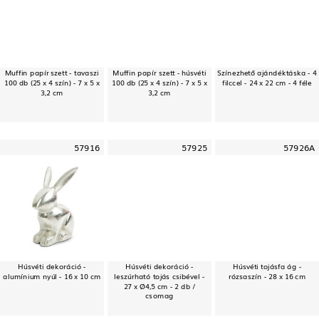
Muffin papír szett - tavaszi
Muffin papír szett - húsvéti
Színezhető ajándéktáska - 4
100 db (25 x 4 szín) - 7 x 5 x
100 db (25 x 4 szín) - 7 x 5 x
filccel - 24 x 22 cm - 4 féle
3,2 cm
3,2 cm
57916
57925
57926A
Húsvéti dekoráció -
Húsvéti dekoráció -
Húsvéti tojásfa ág -
alumínium nyúl - 16 x 10 cm
leszúrható tojás csibével -
rózsaszín - 28 x 16 cm
27 x Ø4,5 cm - 2 db /
csomag