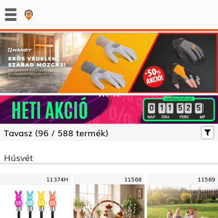
:
:
Tavasz (
96 /
588 termék)
Húsvét
11374H
11568
11569