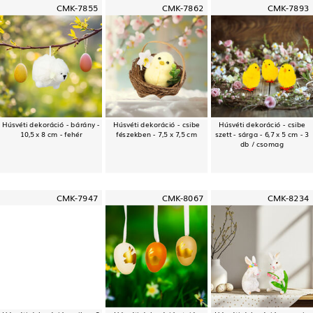
CMK-7855
CMK-7862
CMK-7893
Húsvéti dekoráció - bárány -
Húsvéti dekoráció - csibe
Húsvéti dekoráció - csibe
10,5 x 8 cm - fehér
fészekben - 7,5 x 7,5 cm
szett - sárga - 6,7 x 5 cm - 3
db / csomag
CMK-7947
CMK-8067
CMK-8234