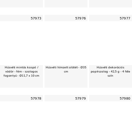
57973
57976
57977
Húsvéti mintás kaspó /
Húsvéti hímzett alátét - Ø35
Húsvéti dekorációs
vödör - fém - szalagos
cm
papírszalag - 42,5 g - 4 féle
fogantyú - Ø11,7 x 10 cm
szín
57978
57979
57980