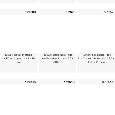
57958B
57961
57962
Húsvéti ablak matrica -
Húsvéti dekoráció - filc
Húsvéti dekoráció - filc
csillámos nyuszi - 43 x 30
kosár - répa forma - 25 x
kosár - kerítés forma - 19,5 x
cm
Ø18 cm
13,2 x 11,7 cm
57964A
57964B
57965A