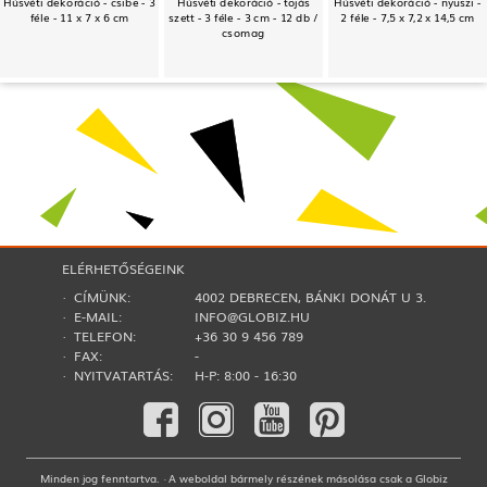
Húsvéti dekoráció - csibe - 3
Húsvéti dekoráció - tojás
Húsvéti dekoráció - nyuszi -
féle - 11 x 7 x 6 cm
szett - 3 féle - 3 cm - 12 db /
2 féle - 7,5 x 7,2 x 14,5 cm
csomag
ELÉRHETŐSÉGEINK
· CÍMÜNK:
4002 DEBRECEN, BÁNKI DONÁT U 3.
· E-MAIL:
INFO@GLOBIZ.HU
· TELEFON:
+36 30 9 456 789
· FAX:
-
· NYITVATARTÁS:
H-P: 8:00 - 16:30
Minden jog fenntartva. · A weboldal bármely részének másolása csak a Globiz