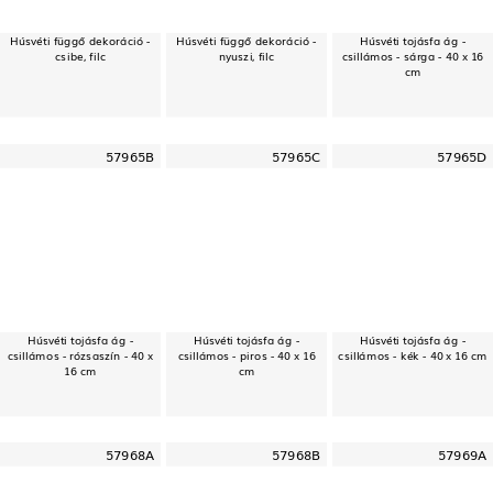
Húsvéti függő dekoráció -
Húsvéti függő dekoráció -
Húsvéti tojásfa ág -
csibe, filc
nyuszi, filc
csillámos - sárga - 40 x 16
cm
57965B
57965C
57965D
Húsvéti tojásfa ág -
Húsvéti tojásfa ág -
Húsvéti tojásfa ág -
csillámos - rózsaszín - 40 x
csillámos - piros - 40 x 16
csillámos - kék - 40 x 16 cm
16 cm
cm
57968A
57968B
57969A