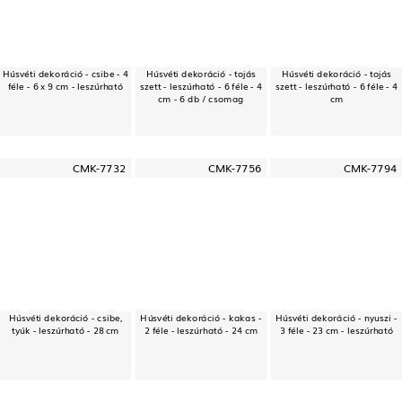
Húsvéti dekoráció - csibe - 4
Húsvéti dekoráció - tojás
Húsvéti dekoráció - tojás
féle - 6 x 9 cm - leszúrható
szett - leszúrható - 6 féle - 4
szett - leszúrható - 6 féle - 4
cm - 6 db / csomag
cm
CMK-7732
CMK-7756
CMK-7794
Húsvéti dekoráció - csibe,
Húsvéti dekoráció - kakas -
Húsvéti dekoráció - nyuszi -
tyúk - leszúrható - 28 cm
2 féle - leszúrható - 24 cm
3 féle - 23 cm - leszúrható