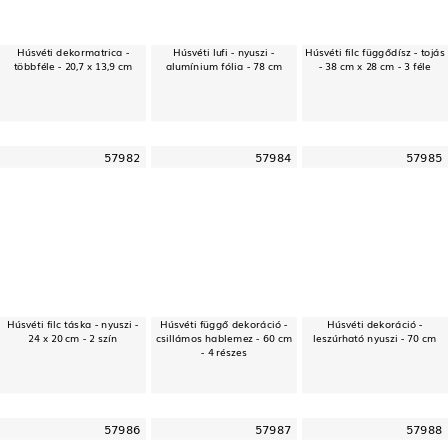
Húsvéti dekormatrica -
Húsvéti lufi - nyuszi -
Húsvéti filc függődísz - tojás
többféle - 20,7 x 13,9 cm
alumínium fólia - 78 cm
- 38 cm x 28 cm - 3 féle
57982
57984
57985
Húsvéti filc táska - nyuszi -
Húsvéti függő dekoráció -
Húsvéti dekoráció -
24 x 20 cm - 2 szín
csillámos hablemez - 60 cm
leszúrható nyuszi - 70 cm
- 4 részes
57986
57987
57988