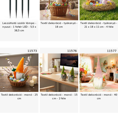
Leszúrható szolár lámpa -
Textil dekoráció - tyúkanyó -
Textil dekoráció - tyúkanyó -
nyuszi - 1 fehér LED - 5,5 x
18 cm
21 x 18 x 11 cm - 4 féle
38,5 cm
11573
11576
11577
Textil dekoráció - manó - 25
Textil dekoráció - manó - 15
Textil dekoráció - manó - 40
cm
cm - 2 féle
cm