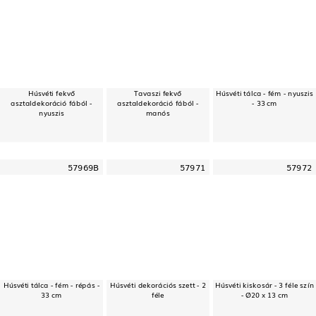
Húsvéti fekvő
Tavaszi fekvő
Húsvéti tálca - fém - nyuszis
asztaldekoráció fából -
asztaldekoráció fából -
- 33 cm
nyuszis
manós
57969B
57971
57972
Húsvéti tálca - fém - répás -
Húsvéti dekorációs szett - 2
Húsvéti kiskosár - 3 féle szín
33 cm
féle
- Ø20 x 13 cm