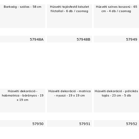
Barkaág - szálas - 58 cm
Húsvéti tojásfestő készlet
Húsvéti színes koszorú - 65
filctollal - 6 db / csomag
cm - 4 db / csomag
57948A
57948B
57949
Húsvéti dekoráció -
Húsvéti dekoráció - matrica
Húsvéti dekoráció - pálcikás
habmatrica - bárányos - 19
- nyuszi - 19 x 19 cm
tojás - 23 cm - 5 db
x 19 cm
57950
57951
57952