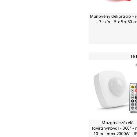
Műnövény dekoráció - 
- 3 szín - 5 x 5 x 30 
18
Mozgásérzékelő
távirányítóval - 360° -
10 m - max 2000W - I