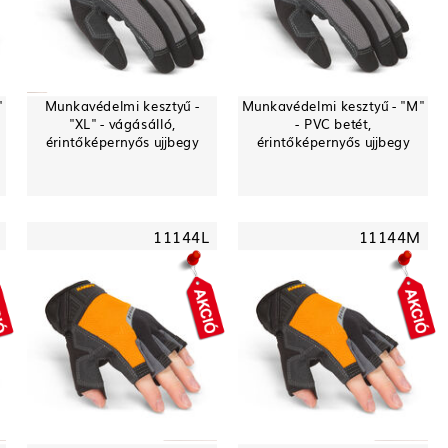
"
Munkavédelmi kesztyű -
Munkavédelmi kesztyű - "M"
"XL" - vágásálló,
- PVC betét,
érintőképernyős ujjbegy
érintőképernyős ujjbegy
11144L
11144M