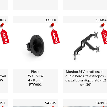
96B
33810
39684
Piezo
Monitor&TV tartókonzol -
óval
75 / 150 W
dupla karos, teleszkópos -
0W
4 - 8 ohm
asztallapra rögzíthető - 62
PTW001
cm, 30"
991
54995
54996