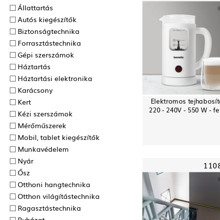
Állattartás
Autós kiegészítők
Biztonságtechnika
Forrasztás­technika
Gépi szerszámok
Háztartás
Háztartási elektronika
Karácsony
Elektromos tejhabosít
Kert
220 - 240V - 550 W - fe
Kézi szerszámok
Mérőműszerek
Mobil, tablet kiegészítők
Munkavédelem
Nyár
110
Ősz
Otthoni hangtechnika
Otthon világítástechnika
Ragasztás­technika
Ruházat