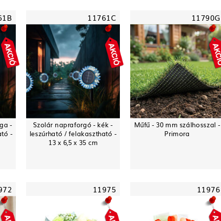
61B
11761C
11790G
ga -
Szolár napraforgó - kék -
Műfű - 30 mm szálhosszal -
ató -
leszúrható / felakasztható -
Primora
13 x 6,5 x 35 cm
972
11975
11976