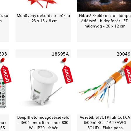
rózsa
Műnövény dekoráció - rózsa
Hibás! Szolár asztali lámpa
cm
- 23 x 16 x 8 cm
- átlátszó - hidegfehér LED 
műanyag - 26 x 12 cm
693
18695A
20049
Beépíthető mozgásérzékelő
Vezeték SF/UTP fali Cat.6A
 max
- 360° - max 6 m - max 800
(500m) BC - 4P 23AWG
P65
W - IP20 - fehér
SOLID - Fluke pass