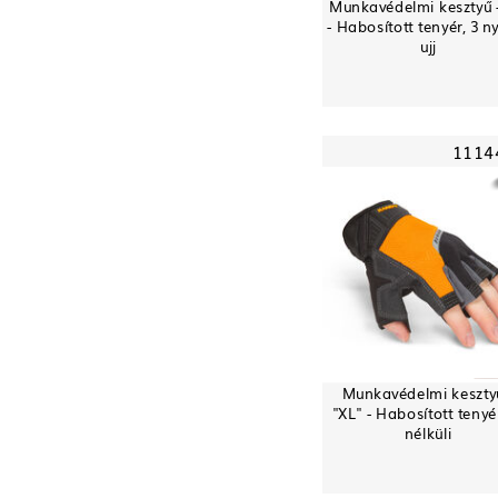
Munkavédelmi kesztyű -
- Habosított tenyér, 3 ny
ujj
1114
Munkavédelmi keszty
"XL" - Habosított tenyér,
nélküli