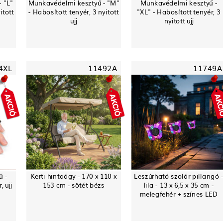
 "L"
Munkavédelmi kesztyű - "M"
Munkavédelmi kesztyű -
itott
- Habosított tenyér, 3 nyitott
"XL" - Habosított tenyér, 3
ujj
nyitott ujj
4XL
11492A
11749A
ű -
Kerti hintaágy - 170 x 110 x
Leszúrható szolár pillangó 
 ujj
153 cm - sötét bézs
lila - 13 x 6,5 x 35 cm -
melegfehér + színes LED