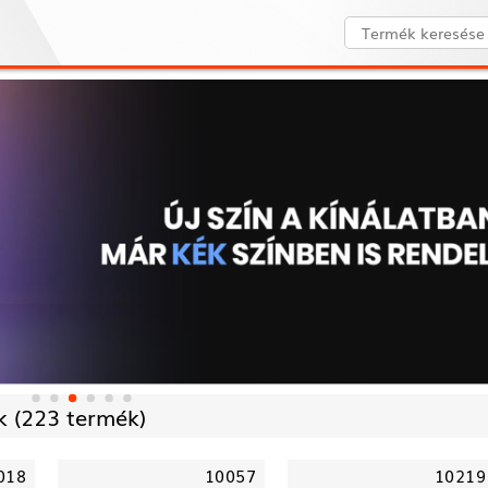
 (
223 termék)
018
10057
10219