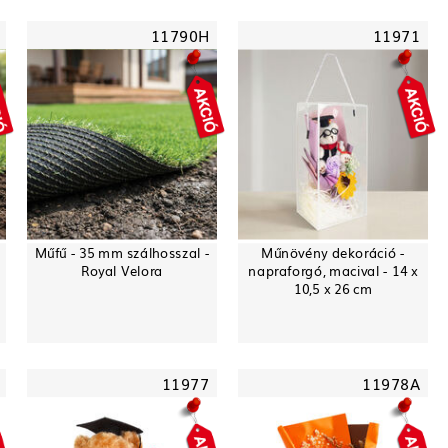
11790H
11971
Műfű - 35 mm szálhosszal -
Műnövény dekoráció -
Royal Velora
napraforgó, macival - 14 x
10,5 x 26 cm
11977
11978A