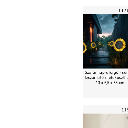
117
Szolár napraforgó - sár
leszúrható / felakaszth
13 x 6,5 x 35 cm
11