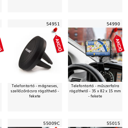
54951
54990
Telefontartó - mágneses,
Telefontartó - műszerfalra
szellőzőrácsra rögzíthető -
rögzíthető - 35 x 82 x 15 mm
fekete
- fekete
55009C
55015