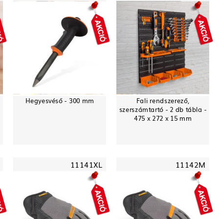
Hegyesvéső - 300 mm
Fali rendszerező,
szerszámtartó - 2 db tábla -
475 x 272 x 15 mm
11141XL
11142M