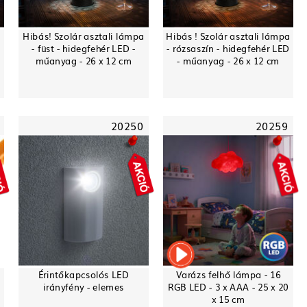
Hibás! Szolár asztali lámpa
Hibás ! Szolár asztali lámpa
-
- füst - hidegfehér LED -
- rózsaszín - hidegfehér LED
műanyag - 26 x 12 cm
- műanyag - 26 x 12 cm
20250
20259
Érintőkapcsolós LED
Varázs felhő lámpa - 16
irányfény - elemes
RGB LED - 3 x AAA - 25 x 20
x 15 cm