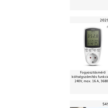
202
Fogyasztásmérő
költségszámítás funkci
240V, max. 16 A, 368
54