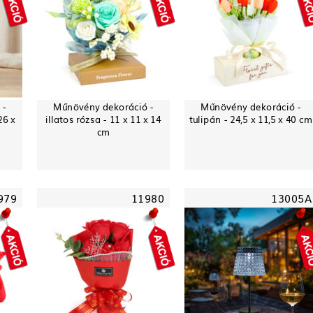
 -
Műnövény dekoráció -
Műnövény dekoráció -
26 x
illatos rózsa - 11 x 11 x 14
tulipán - 24,5 x 11,5 x 40 cm
cm
979
11980
13005A