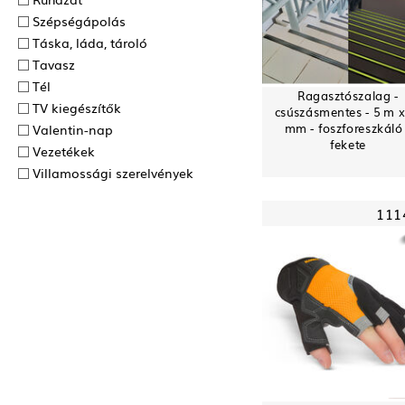
Szépségápolás
Táska, láda, tároló
Tavasz
Tél
Ragasztószalag -
TV kiegészítők
csúszásmentes - 5 m x
mm - foszforeszkáló
Valentin-nap
fekete
Vezetékek
Villamossági szerelvények
111