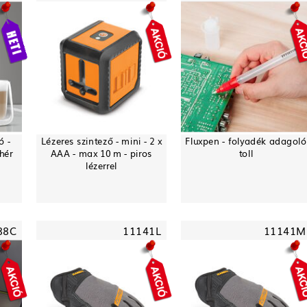
ó -
Lézeres szintező - mini - 2 x
Fluxpen - folyadék adagoló
hér
AAA - max 10 m - piros
toll
lézerrel
88C
11141L
11141M