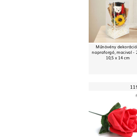
Műnövény dekoráció
napraforgó, macival - 
10,5 x 14 cm
11