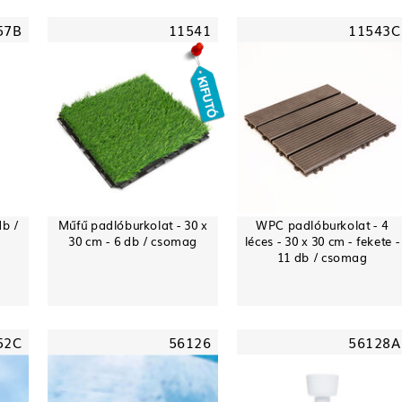
57B
11541
11543C
db /
Műfű padlóburkolat - 30 x
WPC padlóburkolat - 4
30 cm - 6 db / csomag
léces - 30 x 30 cm - fekete -
11 db / csomag
52C
56126
56128A