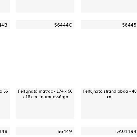
44B
56444C
56445
 x 56
Felfújható matrac - 174 x 56
Felfújható strandlabda - 40
x 18 cm - narancssárga
cm
448
56449
DA01194