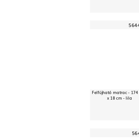
564
Felfújható matrac - 174
x 18 cm - lila
56