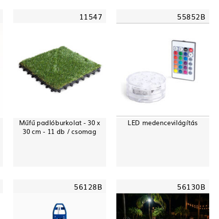
11547
55852B
Műfű padlóburkolat - 30 x
LED medencevilágítás
30 cm - 11 db / csomag
56128B
56130B