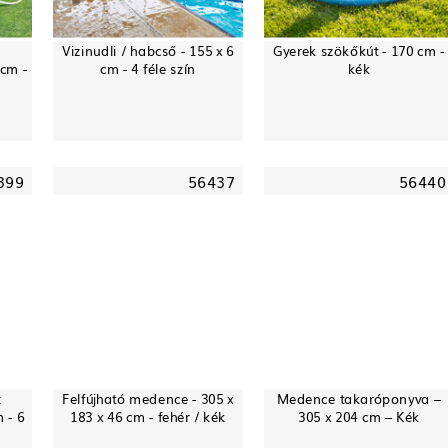
e
Vizinudli / habcső - 155 x 6
Gyerek szökőkút - 170 cm -
 cm -
cm - 4 féle szín
kék
399
56437
56440
t
Felfújható medence - 305 x
Medence takaróponyva –
 - 6
183 x 46 cm - fehér / kék
305 x 204 cm – Kék