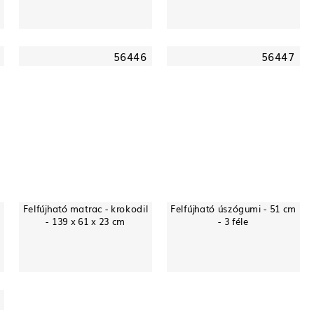
56446
56447
Felfújható matrac - krokodil
Felfújható úszógumi - 51 cm
- 139 x 61 x 23 cm
- 3 féle