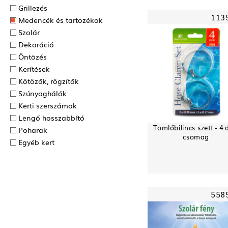
Grillezés
113
Medencék és tartozékok
Szolár
Dekoráció
Öntözés
Kerítések
Kötözők, rögzítők
Szúnyoghálók
Kerti szerszámok
Lengő hosszabbító
Tömlőbilincs szett - 4 
Poharak
csomag
Egyéb kert
558