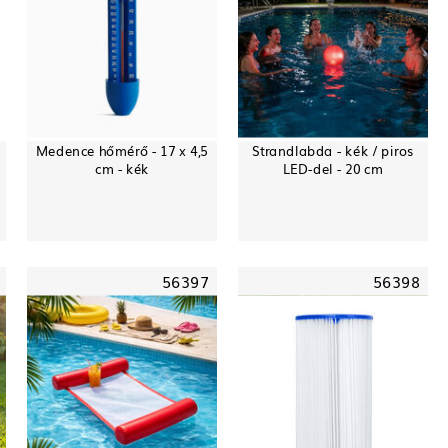
Medence hőmérő - 17 x 4,5
Strandlabda - kék / piros
cm - kék
LED-del - 20 cm
56397
56398