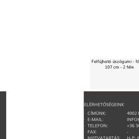
Felfújható úszógumi - f
107 cm - 2 féle
NAVIGÁCIÓ
ELÉRHETŐSÉGEINK
·
RÓLUNK
· CÍMÜNK:
4002
·
REGISZTRÁCIÓ
· E-MAIL:
INFO
·
KAPCSOLAT
· TELEFON:
+36 3
·
GY.I.K.
· FAX:
-
·
SZERZŐDÉSI FELTÉTELEK
· NYITVATARTÁS:
H-P: 8