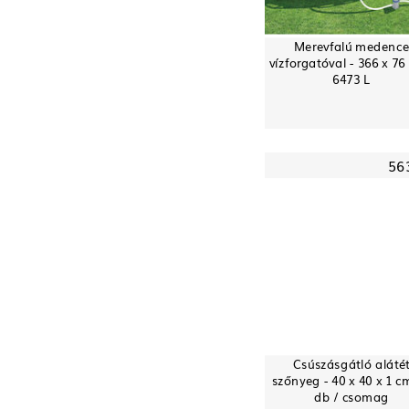
Merevfalú medenc
vízforgatóval - 366 x 76
6473 L
56
Csúszásgátló aláté
szőnyeg - 40 x 40 x 1 cm
db / csomag