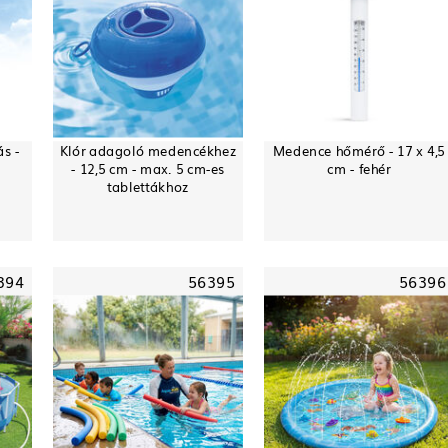
ás -
Klór adagoló medencékhez
Medence hőmérő - 17 x 4,5
- 12,5 cm - max. 5 cm-es
cm - fehér
tablettákhoz
394
56395
56396