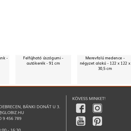
ánk -
Felfújható úszógumi -
Merevfalú medence -
autókerék - 91 cm
négyzet alakú - 122 x 122 x
30,5 cm
KÖVESS MINKET!
 DEBRECEN, BÁNKI DONÁT U 3.
@GLOBIZ.HU
0 9 456 789
:00 - 16:30