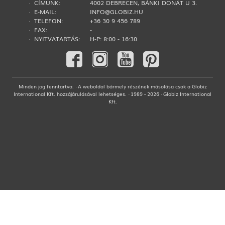
· CÍMÜNK:
4002 DEBRECEN, BÁNKI DONÁT U 3.
· E-MAIL:
INFO@GLOBIZ.HU
· TELEFON:
+36 30 9 456 789
· FAX:
-
· NYITVATARTÁS:
H-P: 8:00 - 16:30
Minden jog fenntartva. · A weboldal bármely részének másolása csak a Globiz
International Kft. hozzájárulásával lehetséges. · 1989 - 2026 · Globiz International
Kft.