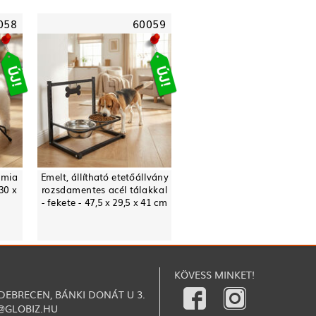
058
60059
ámia
Emelt, állítható etetőállvány
30 x
rozsdamentes acél tálakkal
- fekete - 47,5 x 29,5 x 41 cm
KÖVESS MINKET!
 DEBRECEN, BÁNKI DONÁT U 3.
@GLOBIZ.HU