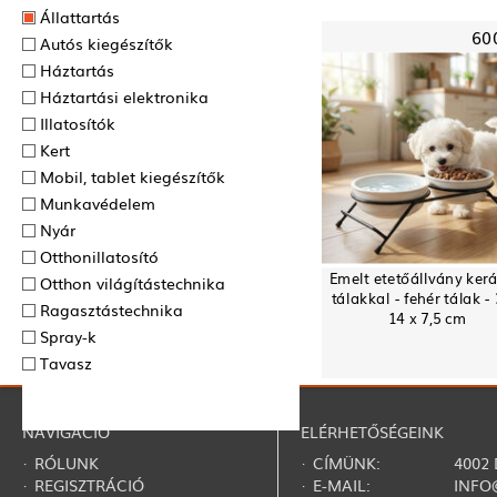
Állattartás
60
Autós kiegészítők
Háztartás
Háztartási elektronika
Illatosítók
Kert
Mobil, tablet kiegészítők
Munkavédelem
Nyár
Otthonillatosító
Emelt etetőállvány ker
Otthon világítástechnika
tálakkal - fehér tálak - 
Ragasztás­technika
14 x 7,5 cm
Spray-k
Tavasz
NAVIGÁCIÓ
ELÉRHETŐSÉGEINK
·
RÓLUNK
· CÍMÜNK:
4002
·
REGISZTRÁCIÓ
· E-MAIL:
INFO