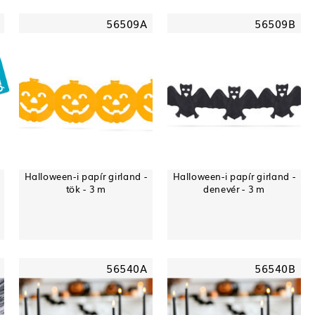
56509A
56509B
Halloween-i papír girland -
Halloween-i papír girland -
tök - 3 m
denevér - 3 m
56540A
56540B