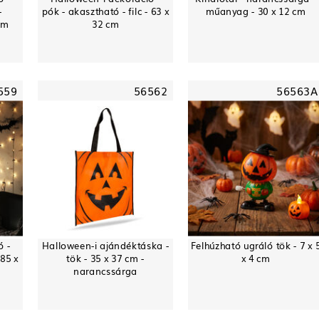
-
pók - akasztható - filc - 63 x
műanyag - 30 x 12 cm
cm
32 cm
559
56562
56563A
ó -
Halloween-i ajándéktáska -
Felhúzható ugráló tök - 7 x 
 85 x
tök - 35 x 37 cm -
x 4 cm
narancssárga