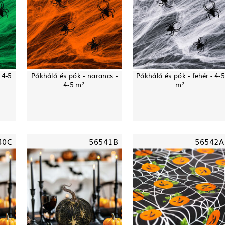
 4-5
Pókháló és pók - narancs -
Pókháló és pók - fehér - 4-5
4-5 m²
m²
40C
56541B
56542A