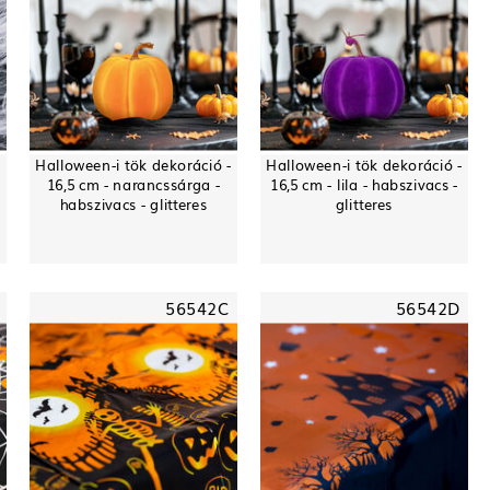
Halloween-i tök dekoráció -
Halloween-i tök dekoráció -
16,5 cm - narancssárga -
16,5 cm - lila - habszivacs -
habszivacs - glitteres
glitteres
56542C
56542D