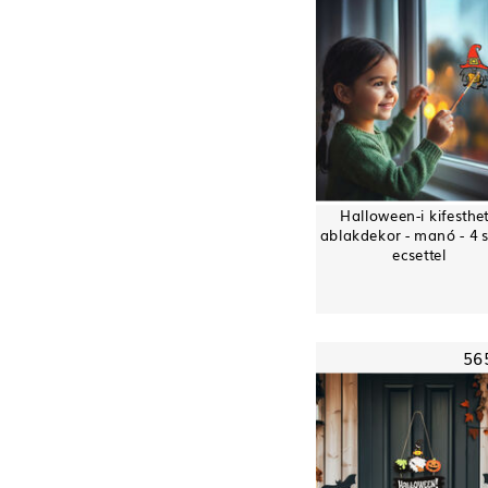
Halloween-i kifesthe
ablakdekor - manó - 4 s
ecsettel
56