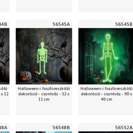
44B
56545A
56545B
káló
Halloween-i foszforeszkáló
Halloween-i foszforeszkáló
 x 12
dekoráció - csontváz - 32 x
dekoráció - csontváz - 90 x
11 cm
40 cm
48A
56548B
56552A