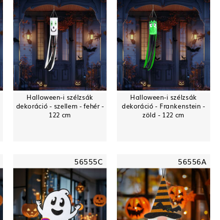
Halloween-i szélzsák
Halloween-i szélzsák
dekoráció - szellem - fehér -
dekoráció - Frankenstein -
122 cm
zöld - 122 cm
56555C
56556A