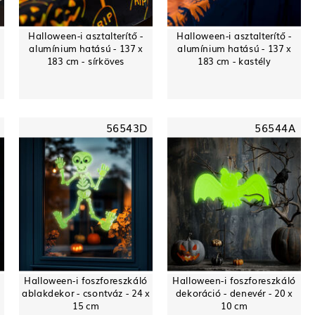
Halloween-i asztalterítő -
Halloween-i asztalterítő -
alumínium hatású - 137 x
alumínium hatású - 137 x
183 cm - sírköves
183 cm - kastély
56543D
56544A
Halloween-i foszforeszkáló
Halloween-i foszforeszkáló
ablakdekor - csontváz - 24 x
dekoráció - denevér - 20 x
15 cm
10 cm