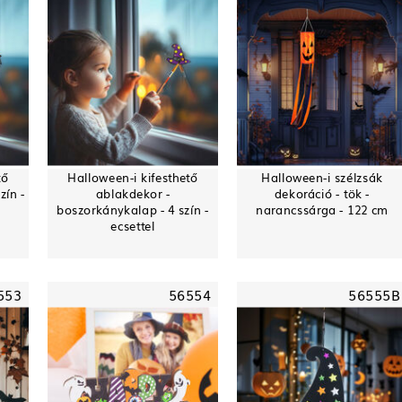
tő
Halloween-i kifesthető
Halloween-i szélzsák
zín -
ablakdekor -
dekoráció - tök -
boszorkánykalap - 4 szín -
narancssárga - 122 cm
ecsettel
553
56554
56555B