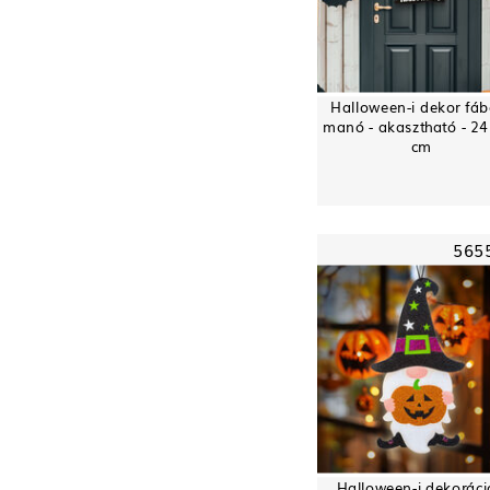
Halloween-i dekor fábó
manó - akasztható - 24
cm
565
Halloween-i dekoráci