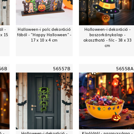
l -
Halloween-i polc dekoráció
Halloween-i dekoráció -
 x 15
fából - "Happy Halloween" -
boszorkánykalap -
17 x 10 x 4 cm
akasztható - filc - 38 x 33
cm
56B
56557B
56558A
ó -
Halloween-i dekoráció -
Kínálótál - narancssárga -