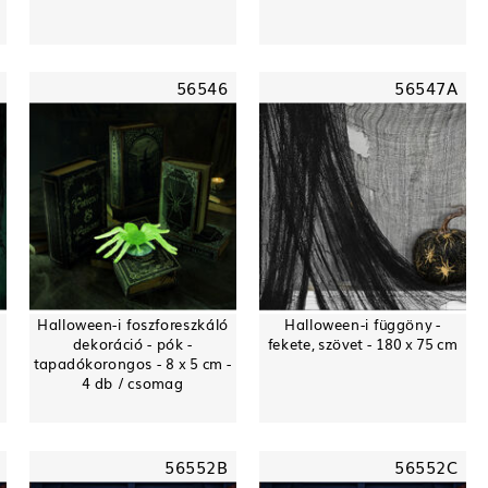
56546
56547A
Halloween-i foszforeszkáló
Halloween-i függöny -
dekoráció - pók -
fekete, szövet - 180 x 75 cm
tapadókorongos - 8 x 5 cm -
4 db / csomag
56552B
56552C