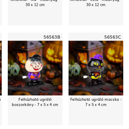
30 x 12 cm
30 x 12 cm
56563B
56563C
5
Felhúzható ugráló
Felhúzható ugráló macska -
boszorkány - 7 x 5 x 4 cm
7 x 5 x 4 cm