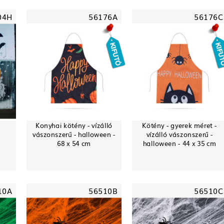
04H
56176A
56176C
-
Konyhai kötény - vízálló
Kötény - gyerek méret -
vászonszerű - halloween -
vízálló vászonszerű -
68 x 54 cm
halloween - 44 x 35 cm
10A
56510B
56510C