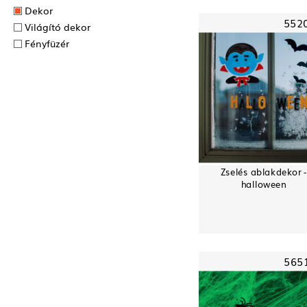
Dekor
552
Világító dekor
Fényfüzér
Zselés ablakdekor 
halloween
565