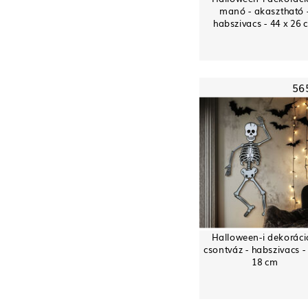
manó - akasztható 
habszivacs - 44 x 26 
56
Halloween-i dekoráci
csontváz - habszivacs -
18 cm