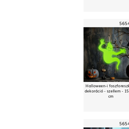
565
Halloween-i foszforesz
dekoráció - szellem - 15
cm
565