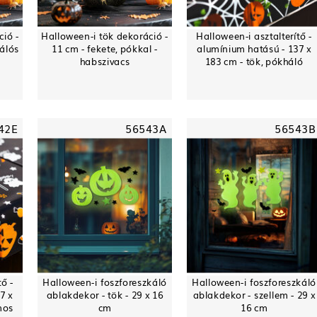
ció -
Halloween-i tök dekoráció -
Halloween-i asztalterítő -
hálós
11 cm - fekete, pókkal -
alumínium hatású - 137 x
habszivacs
183 cm - tök, pókháló
42E
56543A
56543B
ő -
Halloween-i foszforeszkáló
Halloween-i foszforeszkáló
7 x
ablakdekor - tök - 29 x 16
ablakdekor - szellem - 29 x
mos
cm
16 cm