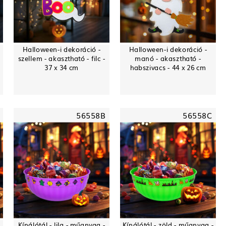
Halloween-i dekoráció -
Halloween-i dekoráció -
szellem - akasztható - filc -
manó - akasztható -
37 x 34 cm
habszivacs - 44 x 26 cm
56558B
56558C
Kínálótál - lila - műanyag -
Kínálótál - zöld - műanyag -