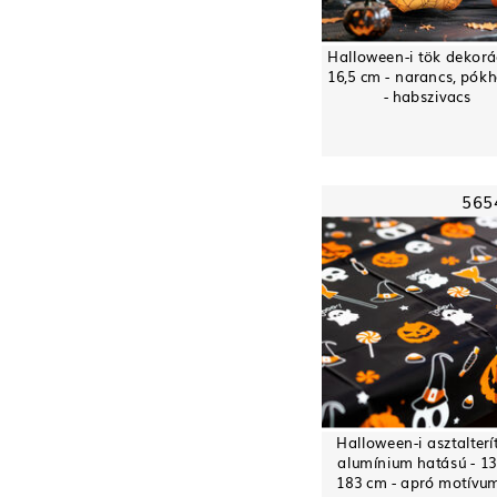
Halloween-i tök dekorá
16,5 cm - narancs, pók
- habszivacs
565
Halloween-i asztalterít
alumínium hatású - 13
183 cm - apró motívu