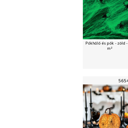
Pókháló és pók - zöld -
m²
565