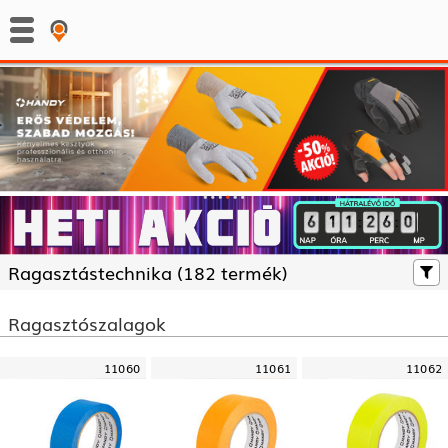
:
:
Ragasztás­technika (
182 termék)
Ragasztószalagok
11060
11061
11062