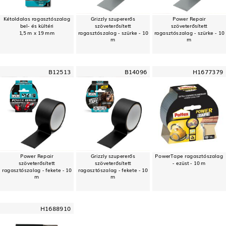
Kétoldalas ragasztószalag
Grizzly szupererős
Power Repair
bel- és kültéri
szöveterősített
szöveterősített
1,5 m x 19 mm
ragasztószalag - szürke - 10
ragasztószalag - szürke - 10
m
m
B12513
B14096
H1677379
Power Repair
Grizzly szupererős
PowerTape ragasztószalag
szöveterősített
szöveterősített
- ezüst - 10 m
ragasztószalag - fekete - 10
ragasztószalag - fekete - 10
m
m
H1688910