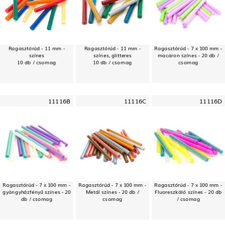
Ragasztórúd - 11 mm -
Ragasztórúd - 11 mm -
Ragasztórúd - 7 x 100 mm -
színes
színes, glitteres
macaron színes - 20 db /
10 db / csomag
10 db / csomag
csomag
11116B
11116C
11116D
Ragasztórúd - 7 x 100 mm -
Ragasztórúd - 7 x 100 mm -
Ragasztórúd - 7 x 100 mm -
gyöngyházfényű színes - 20
Metál színes - 20 db /
Fluoreszkáló színes - 20 db
db / csomag
csomag
/ csomag