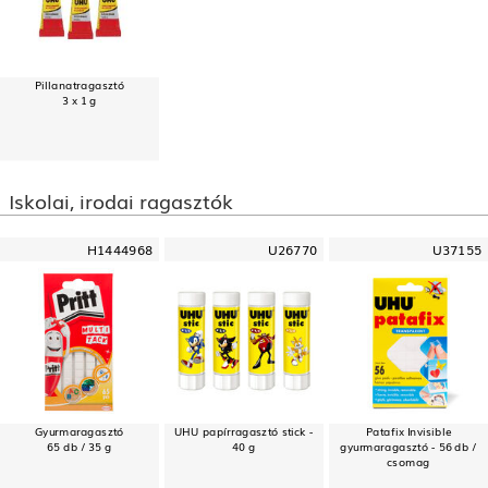
Pillanatragasztó
3 x 1 g
Iskolai, irodai ragasztók
H1444968
U26770
U37155
Gyurmaragasztó
UHU papírragasztó stick -
Patafix Invisible
65 db / 35 g
40 g
gyurmaragasztó - 56 db /
csomag