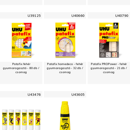
U39125
U40660
U40790
Patafix fehér
Patafix homedeco - fehér
Patafix PROPower - fehér
gyurmaragasztó - 80 db /
gyurmaragasztó - 32 db /
gyurmaragasztó - 21 db /
csomag
csomag
csomag
U43476
U43605