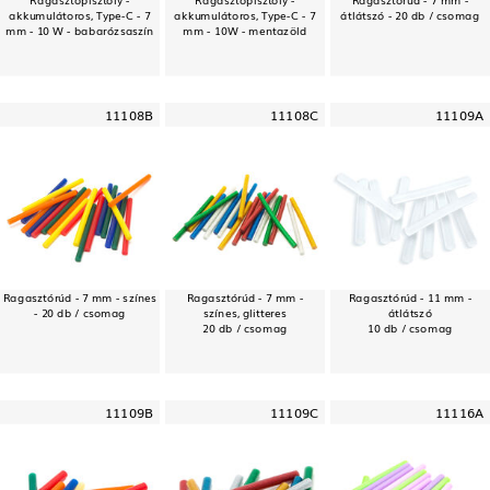
akkumulátoros, Type-C - 7
akkumulátoros, Type-C - 7
átlátszó - 20 db / csomag
mm - 10 W - babarózsaszín
mm - 10W - mentazöld
11108B
11108C
11109A
Ragasztórúd - 7 mm - színes
Ragasztórúd - 7 mm -
Ragasztórúd - 11 mm -
- 20 db / csomag
színes, glitteres
átlátszó
20 db / csomag
10 db / csomag
11109B
11109C
11116A