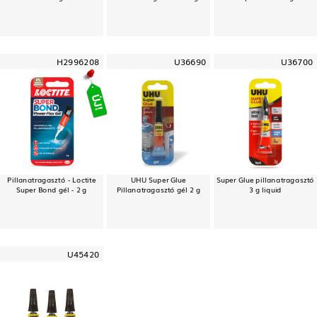
H2996208
U36690
U36700
Pillanatragasztó - Loctite
UHU Super Glue
Super Glue pillanatragasztó
Super Bond gél - 2 g
Pillanatragasztó gél 2 g
3 g liquid
U45420