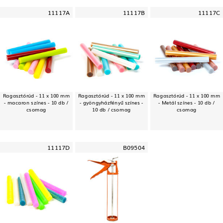
11117A
11117B
11117C
Ragasztórúd - 11 x 100 mm
Ragasztórúd - 11 x 100 mm
Ragasztórúd - 11 x 100 mm
- macaron színes - 10 db /
- gyöngyházfényű színes -
- Metál színes - 10 db /
csomag
10 db / csomag
csomag
11117D
B09504