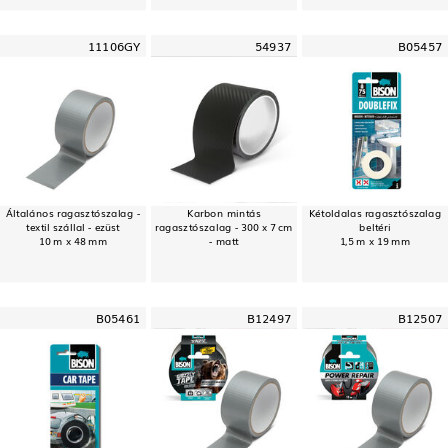
11106GY
54937
B05457
Általános ragasztószalag -
Karbon mintás
Kétoldalas ragasztószalag
textil szállal - ezüst
ragasztószalag - 300 x 7 cm
beltéri
10 m x 48 mm
- matt
1,5 m x 19 mm
B05461
B12497
B12507