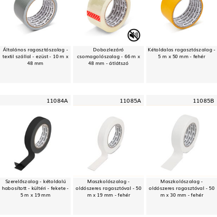
Általános ragasztószalag -
Dobozlezáró
Kétoldalas ragasztószalag -
textil szállal - ezüst - 10 m x
csomagolószalag - 66 m x
5 m x 50 mm - fehér
48 mm
48 mm - átlátszó
11084A
11085A
11085B
Szerelőszalag - kétoldalú
Maszkolószalag -
Maszkolószalag -
habosított - kültéri - fekete -
oldószeres ragasztóval - 50
oldószeres ragasztóval - 50
5 m x 19 mm
m x 19 mm - fehér
m x 30 mm - fehér