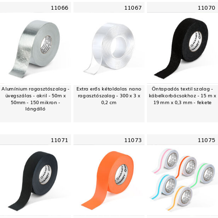
11066
11067
11070
Alumínium ragasztószalag -
Extra erős kétoldalas nano
Öntapadós textil szalag -
üvegszálas - akril - 50m x
ragasztószalag - 300 x 3 x
kábelkorbácsokhoz - 15 m x
50mm - 150 mikron -
0,2 cm
19 mm x 0,3 mm - fekete
lángálló
11071
11073
11075