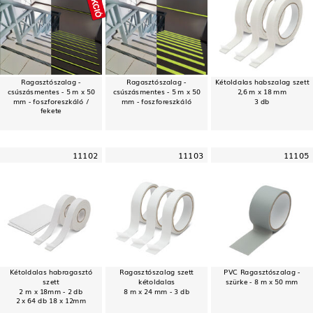
Ragasztószalag -
Ragasztószalag -
Kétoldalas habszalag szett
csúszásmentes - 5 m x 50
csúszásmentes - 5 m x 50
2,6 m x 18 mm
mm - foszforeszkáló /
mm - foszforeszkáló
3 db
fekete
11102
11103
11105
Kétoldalas habragasztó
Ragasztószalag szett
PVC Ragasztószalag -
szett
kétoldalas
szürke - 8 m x 50 mm
2 m x 18mm - 2 db
8 m x 24 mm - 3 db
2 x 64 db 18 x 12mm