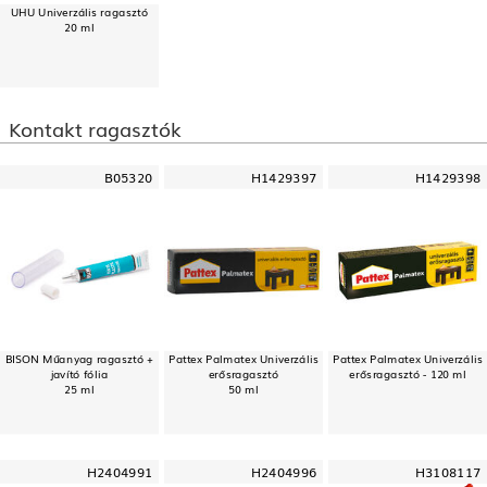
UHU Univerzális ragasztó
20 ml
Kontakt ragasztók
B05320
H1429397
H1429398
BISON Műanyag ragasztó +
Pattex Palmatex Univerzális
Pattex Palmatex Univerzális
javító fólia
erősragasztó
erősragasztó - 120 ml
25 ml
50 ml
H2404991
H2404996
H3108117