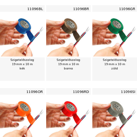
11096BL
11096BR
11096GR
Szigetelőszalag
Szigetelőszalag
Szigetelőszalag
19 mm x 10 m
19 mm x 10 m
19 mm x 10 m
kék
barna
zöld
11096OR
11096RD
11096SI