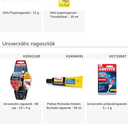
UHU Papírragasztó - 21 g
UHU papírragaszó -
"Twist&Glue" - 35 ml
Univerzális ragasztók
H2002165
H2404991
H2733067
Univerzális ragasztó - 60
Pattex Palmatex Extrém
Univerzális pillanatragasztó
mp - 15 + 5 g
Kontakt ragasztó - 50 ml
3 + 1 g