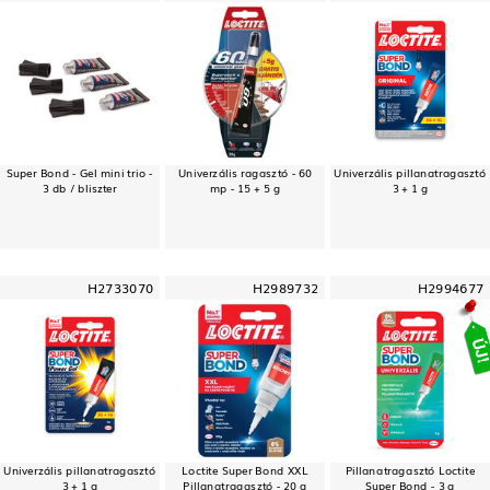
Super Bond - Gel mini trio -
Univerzális ragasztó - 60
Univerzális pillanatragasztó
3 db / bliszter
mp - 15 + 5 g
3 + 1 g
H2733070
H2989732
H2994677
Univerzális pillanatragasztó
Loctite Super Bond XXL
Pillanatragasztó Loctite
3 + 1 g
Pillanatragasztó - 20 g
Super Bond - 3 g