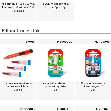
Ragasztórúd - 11 x 100 mm
BISON Metal gun fém
- Fluoreszkáló színes - 10 db
kinyomópisztoly
/ csomag
Pillanatragasztók
57065
H1409560
H1409565
Pillanatragasztó szett
Univerzális folyékony
Univerzális ütésálló
univerzális késsel
pillanatragasztó
pillanatragasztó
3 x 3 g
3 g
2 g
H1880803
H2002165
H2733067