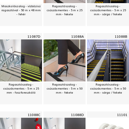
Maszkolószalag - vízbázisú
Ragasztószalag -
Ragasztószalag -
ragasztóval - 50 m x 48 mm
csúszásmentes - 5 m x 25
csúszásmentes - 5 m x 25
- fehér
mm - fekete
mm - sárga / fekete
11087D
11088A
11088B
Ragasztószalag -
Ragasztószalag -
Ragasztószalag -
csúszásmentes - 5 m x 25
csúszásmentes - 5 m x 50
csúszásmentes - 5 m x 50
mm - foszforeszkáló
mm - fekete
mm - sárga / fekete
11088C
11088D
11101