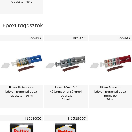
ragasztó - 45 g
Epoxi ragasztók
B05437
B05442
B05447
Bison Univerzális
Bison Fémszínű
Bison 5 perces
kétkomponensű epoxi
kétkomponensű epoxi
kétkomponensű epoxi
ragasztó - 24 ml
ragasztó
ragasztó
24 ml
24 ml
H1519056
H1519057