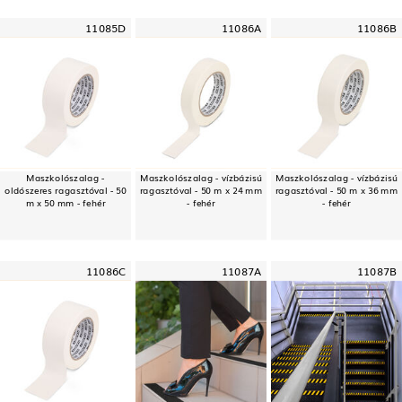
11085D
11086A
11086B
Maszkolószalag -
Maszkolószalag - vízbázisú
Maszkolószalag - vízbázisú
oldószeres ragasztóval - 50
ragasztóval - 50 m x 24 mm
ragasztóval - 50 m x 36 mm
m x 50 mm - fehér
- fehér
- fehér
11086C
11087A
11087B