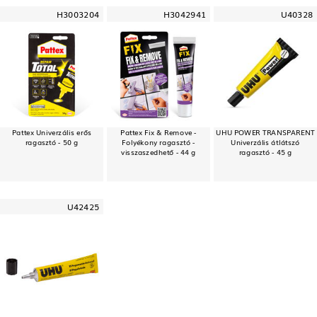
H3003204
H3042941
U40328
Pattex Univerzális erős
Pattex Fix & Remove -
UHU POWER TRANSPARENT
ragasztó - 50 g
Folyékony ragasztó -
Univerzális átlátszó
visszaszedhető - 44 g
ragasztó - 45 g
U42425