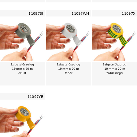
11097SI
11097WH
11097X
Szigetelőszalag
Szigetelőszalag
Szigetelőszalag
19 mm x 20 m
19 mm x 20 m
19 mm x 20 m
ezüst
fehér
zöld/sárga
11097YE