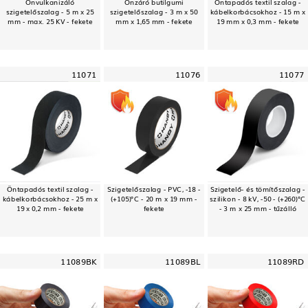
Önvulkanizáló
Önzáró butilgumi
Öntapadós textil szalag -
szigetelőszalag - 5 m x 25
szigetelőszalag - 3 m x 50
kábelkorbácsokhoz - 15 m x
mm - max. 25 KV - fekete
mm x 1,65 mm - fekete
19 mm x 0,3 mm - fekete
11071
11076
11077
Öntapadós textil szalag -
Szigetelőszalag - PVC, -18 -
Szigetelő- és tömítőszalag -
kábelkorbácsokhoz - 25 m x
(+105)°C - 20 m x 19 mm -
szilikon - 8 kV, -50 - (+260)°C
19 x 0,2 mm - fekete
fekete
- 3 m x 25 mm - tűzálló
11089BK
11089BL
11089RD