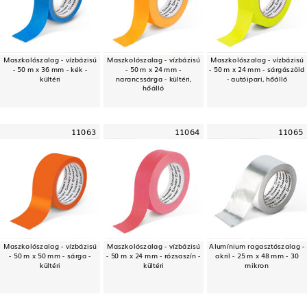
Maszkolószalag - vízbázisú
Maszkolószalag - vízbázisú
Maszkolószalag - vízbázisú
- 50 m x 36 mm - kék -
- 50 m x 24 mm -
- 50 m x 24 mm - sárgászöld
kültéri
narancssárga - kültéri,
- autóipari, hőálló
hőálló
11063
11064
11065
Maszkolószalag - vízbázisú
Maszkolószalag - vízbázisú
Alumínium ragasztószalag -
- 50 m x 50 mm - sárga -
- 50 m x 24 mm - rózsaszín -
akril - 25 m x 48 mm - 30
kültéri
kültéri
mikron