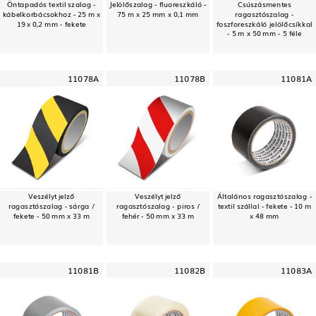
Öntapadós textil szalag -
Jelölőszalag - fluoreszkáló -
Csúszásmentes
kábelkorbácsokhoz - 25 m x
75 m x 25 mm x 0,1 mm
ragasztószalag -
19 x 0,2 mm - fekete
foszforeszkáló jelölőcsíkkal
- 5 m x 50 mm - 5 féle
11078A
11078B
11081A
Veszélyt jelző
Veszélyt jelző
Általános ragasztószalag -
ragasztószalag - sárga /
ragasztószalag - piros /
textil szállal - fekete - 10 m
fekete - 50 mm x 33 m
fehér - 50 mm x 33 m
x 48 mm
11081B
11082B
11083A