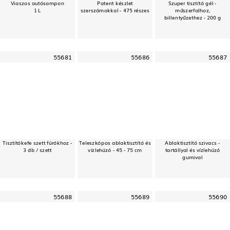
Viaszos autósampon
Patent készlet
Szuper tisztító gél -
1 L
szerszámokkal - 475 részes
műszerfalhoz,
billentyűzethez - 200 g
55681
55686
55687
Tisztítókefe szett fúrókhoz -
Teleszkópos ablaktisztító és
Ablaktisztító szivacs -
3 db / szett
vízlehúzó - 45 - 75 cm
tartállyal és vízlehúzó
gumival
55688
55689
55690