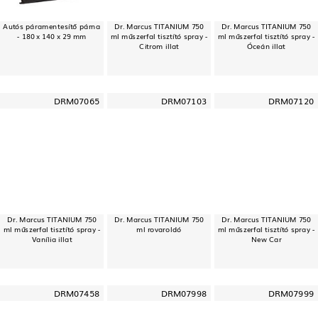
Autós páramentesítő párna
Dr. Marcus TITANIUM 750
Dr. Marcus TITANIUM 750
- 180 x 140 x 29 mm
ml műszerfal tisztító spray -
ml műszerfal tisztító spray -
Citrom illat
Óceán illat
DRM07065
DRM07103
DRM07120
Dr. Marcus TITANIUM 750
Dr. Marcus TITANIUM 750
Dr. Marcus TITANIUM 750
ml műszerfal tisztító spray -
ml rovaroldó
ml műszerfal tisztító spray -
Vanília illat
New Car
DRM07458
DRM07998
DRM07999