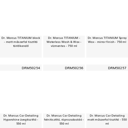
Dr. Marcus TITANIUM black
Dr. Marcus TITANIUM -
Dr. Marcus TITANIUM Spray
- matt műszerfal tisztító
Waterless Wash & Wax -
Wax - mirror finish - 750 ml
törlőkendő
vízmentes - 750 ml
DRM50254
DRM50256
DRM50257
Dr. Marcus Car Detailing
Dr. Marcus Car Detailing
Dr. Marcus Car Detailing
Hypershine üvegtisztító -
felnitisztító, röprozsdaoldó -
matt műszerfal tisztító - 550
550 ml
550 ml
ml