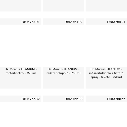
DRM76491
DRM76492
DRM76521
Dr. Marcus TITANIUM -
Dr. Marcus TITANIUM -
Dr. Marcus TITANIUM -
motortisztító - 750 ml
műszerfalápoló - 750 ml
műszerfalápoló / tisztító
spray - fekete - 750 ml
DRM76632
DRM76633
DRM76865