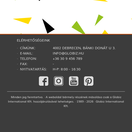
ELÉRHETŐSÉGEINK
· CÍMÜNK:
4002 DEBRECEN, BÁNKI DONÁT U 3.
· E-MAIL:
INFO@GLOBIZ.HU
· TELEFON:
+36 30 9 456 789
· FAX:
-
· NYITVATARTÁS:
H-P: 8:00 - 16:30
Minden jog fenntartva. · A weboldal bármely részének másolása csak a Globiz
International Kft. hozzájárulásával lehetséges. · 1989 - 2026 · Globiz International
Kft.