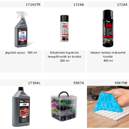
17243TR
17266
17284
Jégoldó spray - 500 ml
Eldobható higiéniás
Selyem hatású műszerfal
levegőfrissítő és tisztító
tisztító
200 ml
400 ml
17304L
55674
55675B