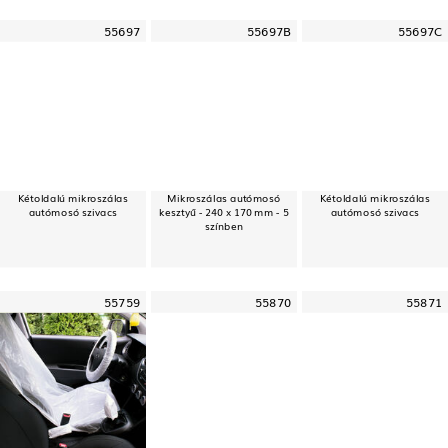
55697
55697B
55697C
Kétoldalú mikroszálas
Mikroszálas autómosó
Kétoldalú mikroszálas
autómosó szivacs
kesztyű - 240 x 170 mm - 5
autómosó szivacs
színben
55759
55870
55871