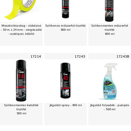
Maszkolószalag - vízbázisú
Szilikonos műszerfal tisztító
Szilikonmentes műszerfal
- 50 m x 24 mm - sárgászöld
600 ml
tisztító
- autóipari, hőálló
600 ml
17214
17243
17243B
Szilikonmentes belsőtér
Jégoldó spray - 400 ml
Jégoldó folyadék - pumpás
tisztító
- 500 ml
500 ml