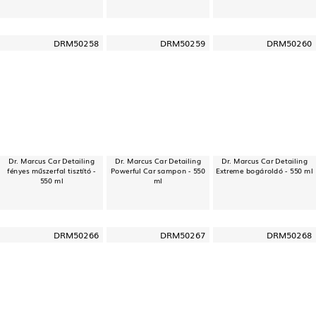
DRM50258
DRM50259
DRM50260
Dr. Marcus Car Detailing
Dr. Marcus Car Detailing
Dr. Marcus Car Detailing
fényes műszerfal tisztító -
Powerful Car sampon - 550
Extreme bogároldó - 550 ml
550 ml
ml
DRM50266
DRM50267
DRM50268