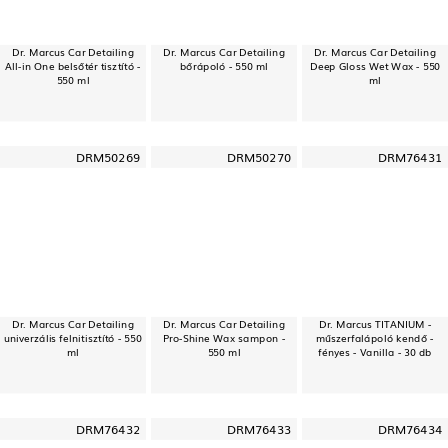
Dr. Marcus Car Detailing
Dr. Marcus Car Detailing
Dr. Marcus Car Detailing
All-in One belsőtér tisztító -
bőrápoló - 550 ml
Deep Gloss Wet Wax - 550
550 ml
ml
DRM50269
DRM50270
DRM76431
Dr. Marcus Car Detailing
Dr. Marcus Car Detailing
Dr. Marcus TITANIUM -
univerzális felnitisztító - 550
Pro-Shine Wax sampon -
műszerfalápoló kendő -
ml
550 ml
fényes - Vanilla - 30 db
DRM76432
DRM76433
DRM76434