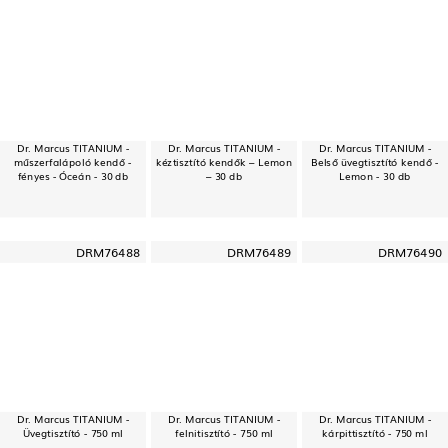
Dr. Marcus TITANIUM -
Dr. Marcus TITANIUM -
Dr. Marcus TITANIUM -
műszerfalápoló kendő -
kéztisztító kendők – Lemon
Belső üvegtisztító kendő -
fényes - Óceán - 30 db
– 30 db
Lemon - 30 db
DRM76488
DRM76489
DRM76490
Dr. Marcus TITANIUM -
Dr. Marcus TITANIUM -
Dr. Marcus TITANIUM -
Üvegtisztító - 750 ml
felnitisztító - 750 ml
kárpittisztító - 750 ml