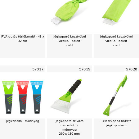
PVA autós törlőkendő - 43 x
Jégkaparó kesztyűvel
Jégkaparó kesztyűvel
32 cm
vízálló - bélelt
vízálló - bélelt
zöld
zöld
57017
57019
57020
Jégkaparó - műanyag
Jégkaparó szivacs
Teleszkópos hókefe
markolattal
jégkaparóval
műanyag
260 x 130 mm