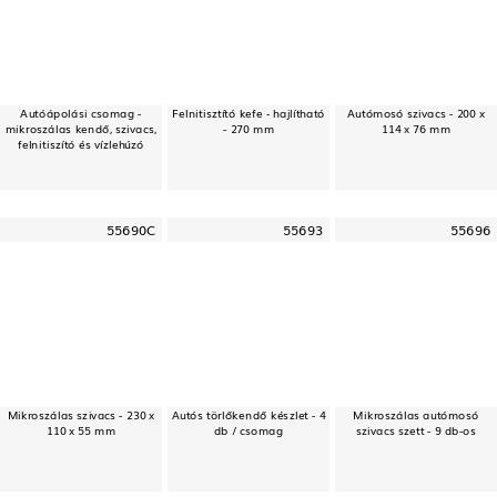
Autóápolási csomag -
Felnitisztító kefe - hajlítható
Autómosó szivacs - 200 x
mikroszálas kendő, szivacs,
- 270 mm
114 x 76 mm
felnitiszító és vízlehúzó
55690C
55693
55696
Mikroszálas szivacs - 230 x
Autós törlőkendő készlet - 4
Mikroszálas autómosó
110 x 55 mm
db / csomag
szivacs szett - 9 db-os