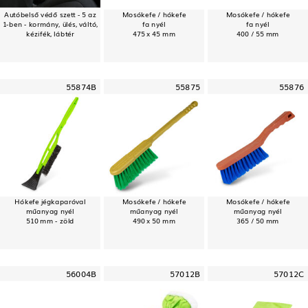
Autóbelső védő szett - 5 az
Mosókefe / hókefe
Mosókefe / hókefe
1-ben - kormány, ülés, váltó,
fa nyél
fa nyél
kézifék, lábtér
475 x 45 mm
400 / 55 mm
55874B
55875
55876
Hókefe jégkaparóval
Mosókefe / hókefe
Mosókefe / hókefe
műanyag nyél
műanyag nyél
műanyag nyél
510 mm - zöld
490 x 50 mm
365 / 50 mm
56004B
57012B
57012C