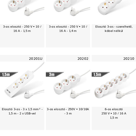
3-as elosztó - 250 V • 10 /
3-as elosztó - 250 V • 10 /
Elosztó 3-as - szerelhető,
16 A - 1,5 m
16 A - 1,4 m
kábel nélkül
20201U
20202
20210
Elosztó 3-as - 3 x 1,5 mm² -
3-as elosztó - 250V • 10/16A
6-os elosztó
1,5 m - 2 x USB-vel
- 3 m
250 V • 10 / 16 A
1,5 m