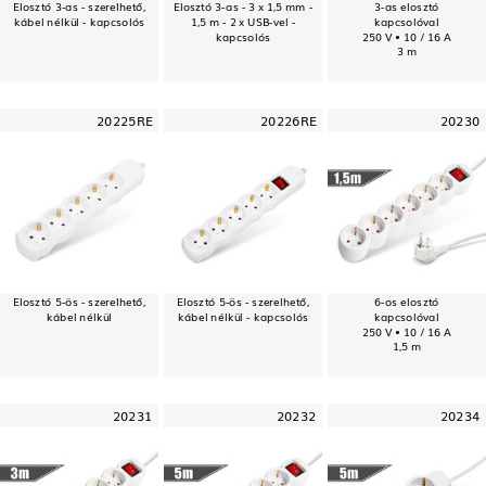
Elosztó 3-as - szerelhető,
Elosztó 3-as - 3 x 1,5 mm -
3-as elosztó
kábel nélkül - kapcsolós
1,5 m - 2 x USB-vel -
kapcsolóval
kapcsolós
250 V • 10 / 16 A
3 m
20225RE
20226RE
20230
Elosztó 5-ös - szerelhető,
Elosztó 5-ös - szerelhető,
6-os elosztó
kábel nélkül
kábel nélkül - kapcsolós
kapcsolóval
250 V • 10 / 16 A
1,5 m
20231
20232
20234