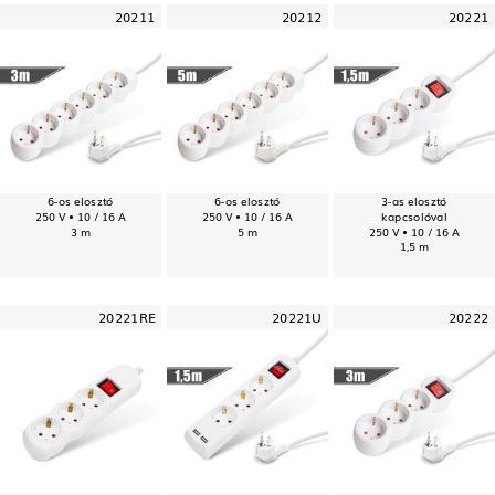
20211
20212
20221
6-os elosztó
6-os elosztó
3-as elosztó
250 V • 10 / 16 A
250 V • 10 / 16 A
kapcsolóval
3 m
5 m
250 V • 10 / 16 A
1,5 m
20221RE
20221U
20222