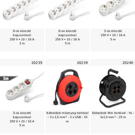
6-os elosztó
6-os elosztó
3-as elosztó
kapcsolóval
kapcsolóval
250 V • 10 / 16 A
250 V • 10 / 16 A
250 V • 10 / 16 A
5 m
3 m
5 m
20235
20239
20240
3-as elosztó
Kábeldob műanyag tartóval
Kábeldob fém tartóval - 4x -
kapcsolóval
- 3 x 1,5 mm² - 2 x USB - 10
3x1,5 mm² - 25 m
250 V • 10 / 16 A
m
5 m