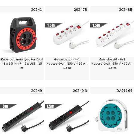
20241
20247B
20248B
Kábeldob műanyag tartóval
4-es elosztó - 4+1
6-os elosztó - 6+1
- 3 x 1,5 mm² + 2 x USB - 15
kapcsolóval - 250 V • 16 A -
kapcsolóval - 250 V • 16 A -
m
1,5 m
1,5 m
20249
20249-3
DA01164