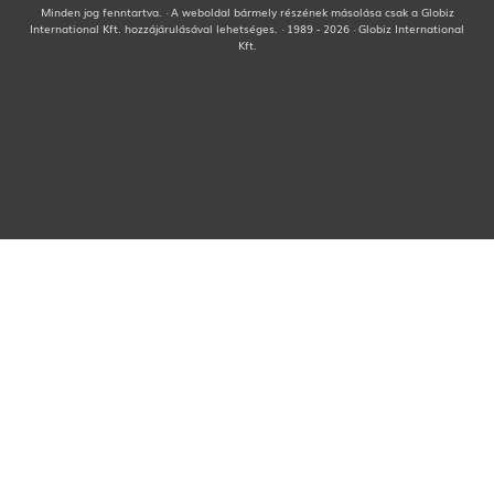
Minden jog fenntartva. · A weboldal bármely részének másolása csak a Globiz
International Kft. hozzájárulásával lehetséges. · 1989 - 2026 · Globiz International
Kft.