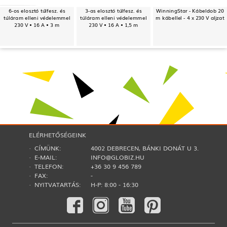
6-os elosztó túlfesz. és
3-as elosztó túlfesz. és
WinningStar - Kábeldob 20
túláram elleni védelemmel
túláram elleni védelemmel
m kábellel - 4 x 230 V aljzat
230 V • 16 A • 3 m
230 V • 16 A • 1,5 m
ELÉRHETŐSÉGEINK
· CÍMÜNK:
4002 DEBRECEN, BÁNKI DONÁT U 3.
· E-MAIL:
INFO@GLOBIZ.HU
· TELEFON:
+36 30 9 456 789
· FAX:
-
· NYITVATARTÁS:
H-P: 8:00 - 16:30