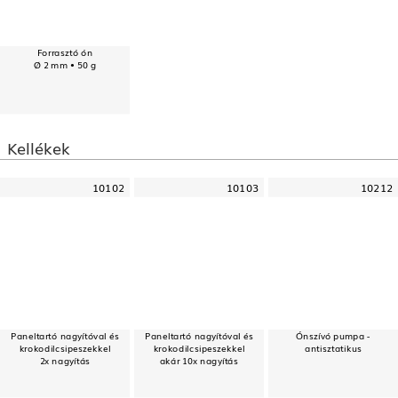
Forrasztó ón
Ø 2 mm • 50 g
Kellékek
10102
10103
10212
Paneltartó nagyítóval és
Paneltartó nagyítóval és
Ónszívó pumpa -
krokodilcsipeszekkel
krokodilcsipeszekkel
antisztatikus
2x nagyítás
akár 10x nagyítás