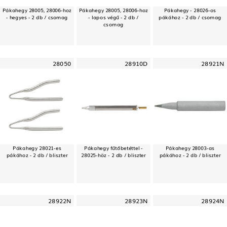
Pákahegy 28005, 28006-hoz
Pákahegy 28005, 28006-hoz
Pákahegy - 28026-os
- hegyes - 2 db / csomag
- lapos végű - 2 db /
pákához - 2 db / csomag
csomag
28050
28910D
28921N
Pákahegy 28021-es
Pákahegy fűtőbetéttel -
Pákahegy 28003-as
pákához - 2 db / bliszter
28025-höz - 2 db / bliszter
pákához - 2 db / bliszter
28922N
28923N
28924N