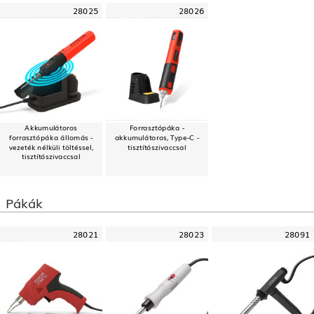
28025
28026
Akkumulátoros
Forrasztópáka -
forrasztópáka állomás -
akkumulátoros, Type-C -
vezeték nélküli töltéssel,
tisztítószivaccsal
tisztítószivaccsal
Pákák
28021
28023
28091