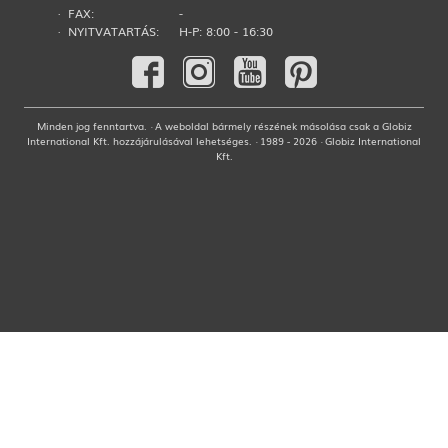
· FAX:
-
· NYITVATARTÁS:
H-P: 8:00 - 16:30
Minden jog fenntartva. · A weboldal bármely részének másolása csak a Globiz
International Kft. hozzájárulásával lehetséges. · 1989 - 2026 · Globiz International
Kft.