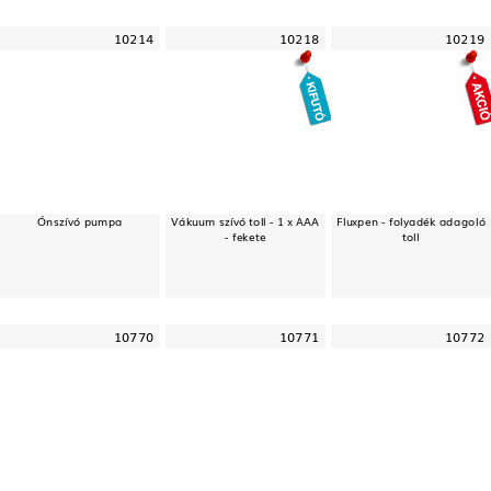
10214
10218
10219
Ónszívó pumpa
Vákuum szívó toll - 1 x AAA
Fluxpen - folyadék adagoló
- fekete
toll
10770
10771
10772