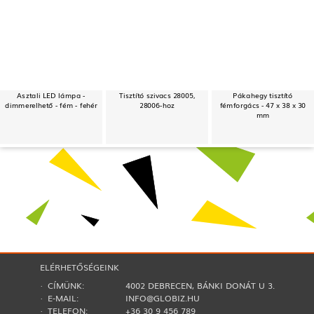
Asztali LED lámpa -
Tisztító szivacs 28005,
Pákahegy tisztító
dimmerelhető - fém - fehér
28006-hoz
fémforgács - 47 x 38 x 30
mm
ELÉRHETŐSÉGEINK
· CÍMÜNK:
4002 DEBRECEN, BÁNKI DONÁT U 3.
· E-MAIL:
INFO@GLOBIZ.HU
· TELEFON:
+36 30 9 456 789