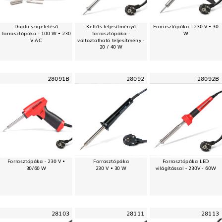
Dupla szigetelésű
Kettős teljesítményű
Forrasztópáka - 230 V • 30
forrasztópáka - 100 W • 230
forrasztópáka -
W
V AC
változtatható teljesítmény -
20 / 40 W
28091B
28092
28092B
Forrasztópáka - 230 V •
Forrasztópáka
Forrasztópáka LED
30/60 W
230 V • 30 W
világítással - 230V - 60W
28103
28111
28113