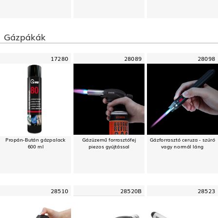
Gázpákák
17280
28089
28098
Propán-Bután gázpalack
Gázüzemű forrasztófej
Gázforrasztó ceruza - szúró
600 ml
piezos gyújtással
vagy normál láng
28510
28520B
28523