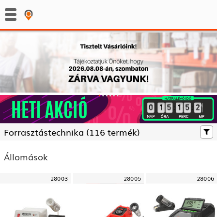
:
:
Forrasztás­technika (
116 termék)
Állomások
28003
28005
28006