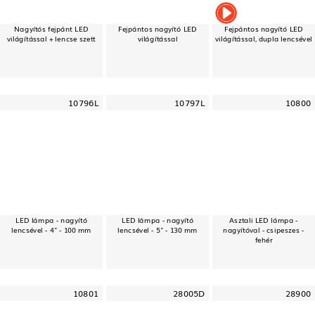
Nagyítós fejpánt LED
Fejpántos nagyító LED
Fejpántos nagyító LED
világítással + lencse szett
világítással
világítással, dupla lencsével
10796L
10797L
10800
LED lámpa - nagyító
LED lámpa - nagyító
Asztali LED lámpa -
lencsével - 4" - 100 mm
lencsével - 5" - 130 mm
nagyítóval - csipeszes -
fehér
10801
28005D
28900