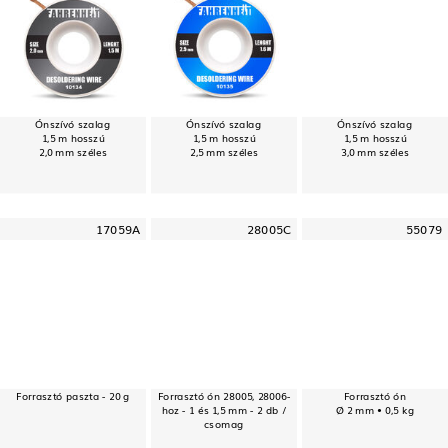
Ónszívó szalag
Ónszívó szalag
Ónszívó szalag
1,5 m hosszú
1,5 m hosszú
1,5 m hosszú
2,0 mm széles
2,5 mm széles
3,0 mm széles
17059A
28005C
55079
Forrasztó paszta - 20 g
Forrasztó ón 28005, 28006-
Forrasztó ón
hoz - 1 és 1,5 mm - 2 db /
Ø 2 mm • 0,5 kg
csomag