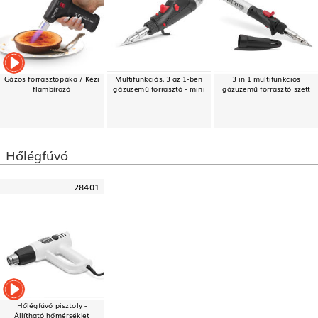
Gázos forrasztópáka / Kézi
Multifunkciós, 3 az 1-ben
3 in 1 multifunkciós
flambírozó
gázüzemű forrasztó - mini
gázüzemű forrasztó szett
Hőlégfúvó
28401
Hőlégfúvó pisztoly -
Állítható hőmérséklet