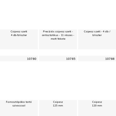
Csipesz szett
Precíziós csipesz szett -
Csipesz szett - 4 db /
4 db/bliszter
antisztatikus - 11 részes -
bliszter
matt fekete
10780
10785
10788
Forrasztópáka tartó
Csipesz
Csipesz
szivaccsal
125 mm
120 mm