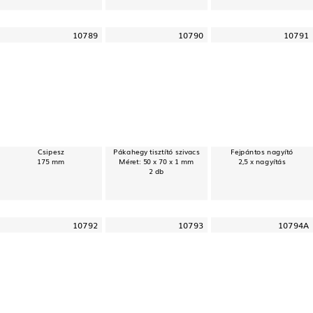
10789
10790
10791
Csipesz
Pákahegy tisztító szivacs
Fejpántos nagyító
175 mm
Méret: 50 x 70 x 1 mm
2,5 x nagyítás
2 db
10792
10793
10794A