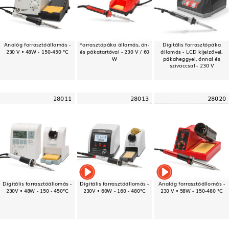
Analóg forrasztóállomás -
Forrasztópáka állomás, ón-
Digitális forrasztópáka
230 V • 48W - 150-450 °C
és pákatartóval - 230 V / 60
állomás - LCD kijelzővel,
W
pákaheggyel, ónnal és
szivaccsal - 230 V
28011
28013
28020
Digitális forrasztóállomás -
Digitális forrasztóállomás -
Analóg forrasztóállomás -
230V • 48W - 150 - 450°C
230V • 60W - 160 - 480°C
230 V • 58W - 150-480 °C