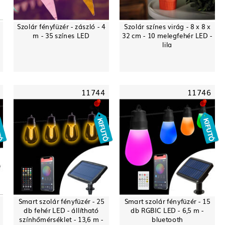
Szolár fényfüzér - zászló - 4
Szolár színes virág - 8 x 8 x
m - 35 színes LED
32 cm - 10 melegfehér LED -
lila
11744
11746
Smart szolár fényfüzér - 25
Smart szolár fényfüzér - 15
db fehér LED - állítható
db RGBIC LED - 6,5 m -
színhőmérséklet - 13,6 m -
bluetooth