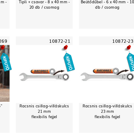
mm -
Tipli + csavar - 8 x 40 mm -
Beütődűbel - 6 x 40 mm - 1
20 db / csomag
db / csomag
269
10872-21
10872-23
5"
Racsnis csillag-villáskulcs
Racsnis csillag-villáskulcs
21 mm
23 mm
flexibilis fejjel
flexibilis fejjel