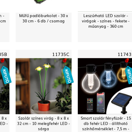
 -
Műfű padlóburkolat - 30 x
Leszúrható LED szolár -
3 cm
30 cm - 6 db / csomag
virágok - színes - fekete -
műanyag - 360 cm
35B
11735C
11743
 8 x
Szolár színes virág - 8 x 8 x
Smart szolár fényfüzér - 15
LED -
32 cm - 10 melegfehér LED -
db fehér LED - állítható
sárga
színhőmérséklet - 7,5 m -