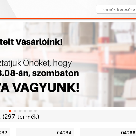
 (
297 termék)
282
04284
04288