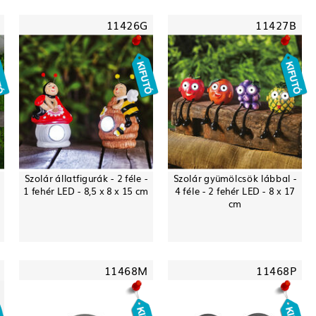
11426G
11427B
Szolár állatfigurák - 2 féle -
Szolár gyümölcsök lábbal -
-
1 fehér LED - 8,5 x 8 x 15 cm
4 féle - 2 fehér LED - 8 x 17
cm
11468M
11468P