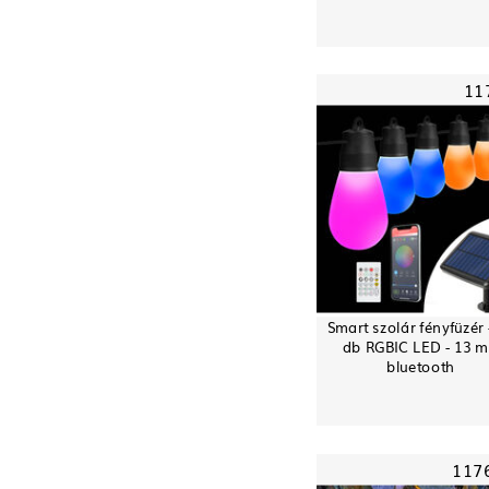
11
Smart szolár fényfüzér 
db RGBIC LED - 13 m
bluetooth
117