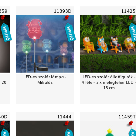
359
11393D
11425
LED-es szolár lámpa -
LED-es szolár állatfigurák -
- 20
Mikulás
4 féle - 2 x melegfehér LED 
15 cm
40D
11444
11459T