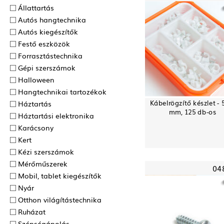
Állattartás
Autós hangtechnika
Autós kiegészítők
Festő eszközök
Forrasztás­technika
Gépi szerszámok
Halloween
Hangtechnikai tartozékok
Kábelrögzítő készlet - 
Háztartás
mm, 125 db-os
Háztartási elektronika
Karácsony
Kert
Kézi szerszámok
Mérőműszerek
04
Mobil, tablet kiegészítők
Nyár
Otthon világítástechnika
Ruházat
Szépségápolás