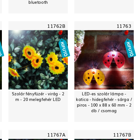
bluetooth
11762B
11763
Szolár fényfüzér - virág - 2
LED-es szolár lámpa -
m - 20 melegfehér LED
katica - hidegfehér - sárga /
piros - 100 x 88 x 60 mm - 2
db / csomag
11767A
11767B