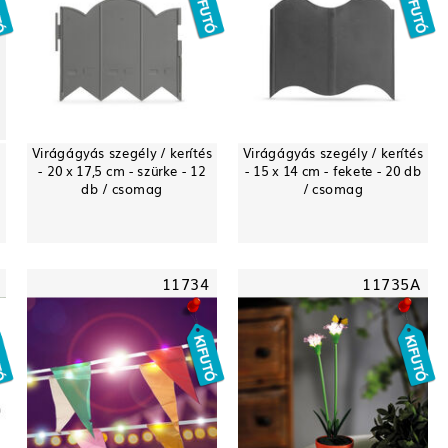
Virágágyás szegély / kerítés
Virágágyás szegély / kerítés
- 20 x 17,5 cm - szürke - 12
- 15 x 14 cm - fekete - 20 db
db / csomag
/ csomag
11734
11735A