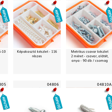
5-10
Képakasztó készlet - 116
Metrikus csavar készlet
részes
2 méret - csavar, alátét,
anya - 90 db / csomag
805
04806
04810A