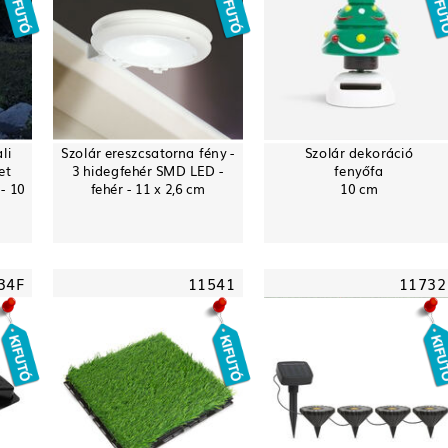
li
Szolár ereszcsatorna fény -
Szolár dekoráció
et
3 hidegfehér SMD LED -
fenyőfa
- 10
fehér - 11 x 2,6 cm
10 cm
34F
11541
11732