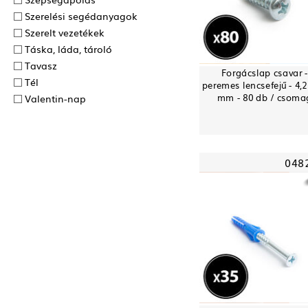
Szerelési segédanyagok
Szerelt vezetékek
Táska, láda, tároló
Tavasz
Forgácslap csavar 
Tél
peremes lencsefejű - 4,2
mm - 80 db / csoma
Valentin-nap
048