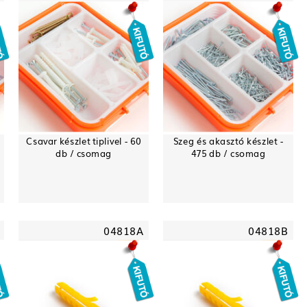
Csavar készlet tiplivel - 60
Szeg és akasztó készlet -
db / csomag
475 db / csomag
04818A
04818B