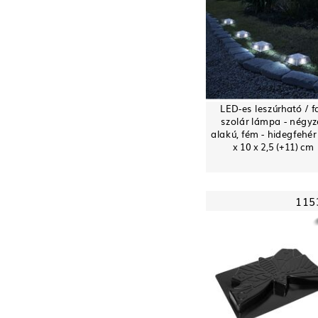
LED-es leszúrható / fa
szolár lámpa - négyz
alakú, fém - hidegfehér 
x 10 x 2,5 (+11) cm
115