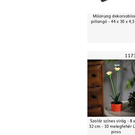
Műanyag dekorsablon
pillangó - 44 x 30 x 4,
117
Szolár színes virág - 8 x
32 cm - 10 melegfehér 
piros