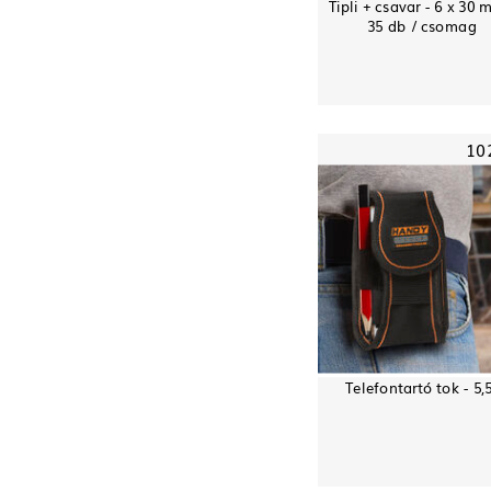
Tipli + csavar - 6 x 30 
35 db / csomag
10
Telefontartó tok - 5,