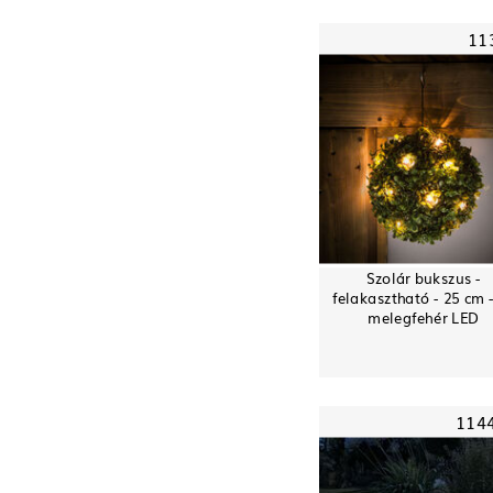
11
Szolár bukszus -
felakasztható - 25 cm 
melegfehér LED
114