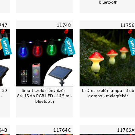
bluetooth
747
11748
11756
- 30
Smart szolár fényfüzér -
LED-es szolár lámpa - 3 db
 -
84+15 db RGB LED - 14,5 m -
gomba - melegfehér
bluetooth
64B
11764C
11766A