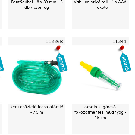
0
Beütődűbel - 8 x 80 mm - 6
Vákuum szívó toll - 1 x AAA
db / csomag
- fekete
11336B
11341
Kerti esőztető locsolótömlő
Locsoló sugárcső -
- 7,5 m
fokozatmentes, műanyag -
15 cm