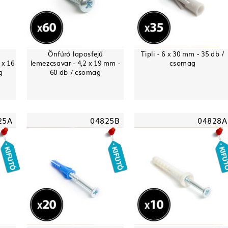
-
Önfúró laposfejű
Tipli - 6 x 30 mm - 35 db /
 x 16
lemezcsavar - 4,2 x 19 mm -
csomag
g
60 db / csomag
25A
04825B
04828A