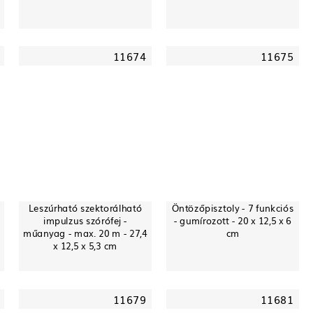
11674
11675
Leszúrható szektorálható
Öntözőpisztoly - 7 funkciós
impulzus szórófej -
- gumírozott - 20 x 12,5 x 6
műanyag - max. 20 m - 27,4
cm
x 12,5 x 5,3 cm
11679
11681