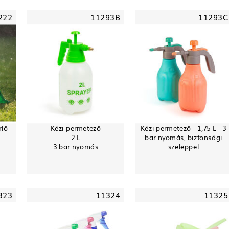
222
11293B
11293C
lő -
Kézi permetező
Kézi permetező - 1,75 L - 3
2 L
bar nyomás, biztonsági
3 bar nyomás
szeleppel
323
11324
11325