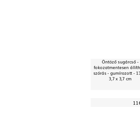
Öntöző sugárcső -
fokozatmentesen állít
szórás - gumírozott - 13
3,7 x 3,7 cm
11