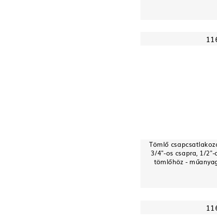
11
Tömlő csapcsatlakozó
3/4"-os csapra, 1/2"-
tömlőhöz - műanya
11