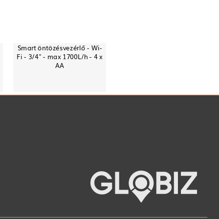
Smart öntözésvezérlő - Wi-
Fi - 3/4" - max 1700L/h - 4 x
AA