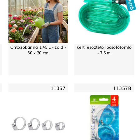
Öntözőkanna 1,45 L - zöld -
Kerti esőztető locsolótömlő
30 x 20 cm
- 7,5 m
11357
11357B