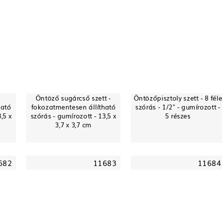
Öntöző sugárcső szett -
Öntözőpisztoly szett - 8 fél
ható
fokozatmentesen állítható
szórás - 1/2" - gumírozott -
,5 x
szórás - gumírozott - 13,5 x
5 részes
3,7 x 3,7 cm
682
11683
11684