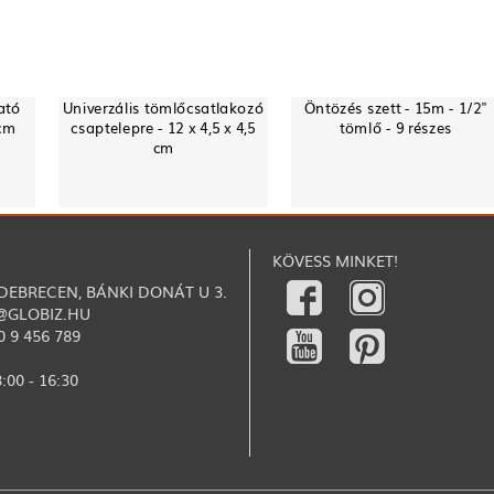
ató
Univerzális tömlőcsatlakozó
Öntözés szett - 15m - 1/2"
 cm
csaptelepre - 12 x 4,5 x 4,5
tömlő - 9 részes
cm
KÖVESS MINKET!
 DEBRECEN, BÁNKI DONÁT U 3.
@GLOBIZ.HU
0 9 456 789
:00 - 16:30