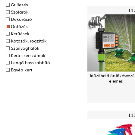
Grillezés
11
Szolárok
Dekoráció
Öntözés
Kerítések
Kötözők, rögzítők
Szúnyoghálók
Kerti szerszámok
Lengő hosszabbító
Egyéb kert
Időzíthető öntözésvezér
elemes
11