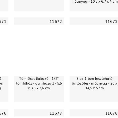
műanyag - 10,5 x 6,7 x 4 cm
671
11672
11673
 -
Tömlőcsatlakozó - 1/2"
8 az 1-ben leszúrható
os
tömlőhöz - gumírozott - 5,5
öntözőfej - műanyag - 20 x
g
x 3,6 x 3,6 cm
14,5 x 5 cm
676
11677
11678