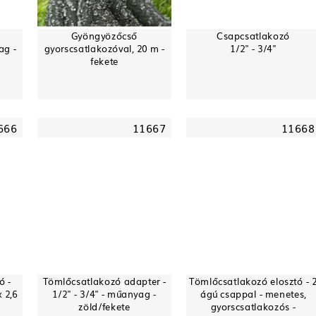
Gyöngyözőcső
Csapcsatlakozó
ag -
gyorscsatlakozóval, 20 m -
1/2" - 3/4"
fekete
666
11667
11668
ó -
Tömlőcsatlakozó adapter -
Tömlőcsatlakozó elosztó - 
 2,6
1/2" - 3/4" - műanyag -
ágú csappal - menetes,
zöld/fekete
gyorscsatlakozós -