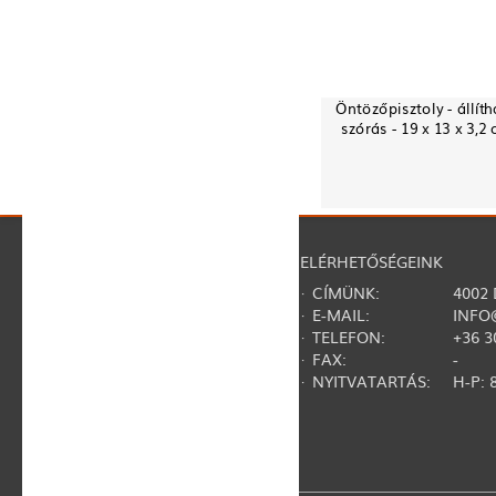
Öntözőpisztoly - állíth
szórás - 19 x 13 x 3,2
NAVIGÁCIÓ
ELÉRHETŐSÉGEINK
·
RÓLUNK
· CÍMÜNK:
4002
·
REGISZTRÁCIÓ
· E-MAIL:
INFO
·
KAPCSOLAT
· TELEFON:
+36 3
·
GY.I.K.
· FAX:
-
·
SZERZŐDÉSI FELTÉTELEK
· NYITVATARTÁS:
H-P: 8
·
ADATVÉDELMI NYILATKOZAT
·
TERMÉKVISSZAHÍVÁSOK
·
ÁLLÁSLEHETŐSÉG