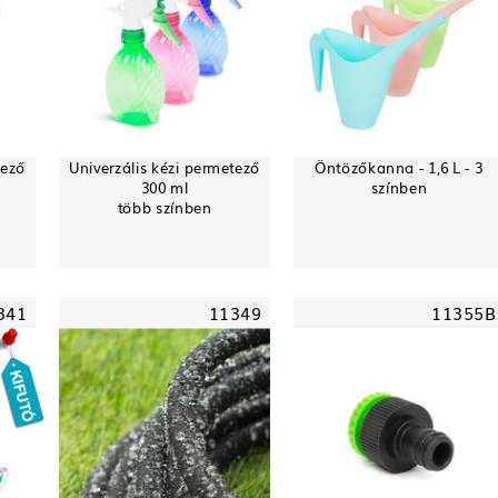
tező
Univerzális kézi permetező
Öntözőkanna - 1,6 L - 3
300 ml
színben
több színben
341
11349
11355B