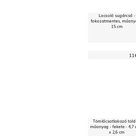
Locsoló sugárcső -
fokozatmentes, műany
15 cm
11
Tömlőcsatlakozó told
műanyag - fekete - 4,7 x
x 2,6 cm