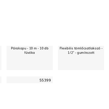
e
Párakapu - 10 m - 10 db
Flexibilis tömlőcsatlakozó -
fúvóka
1/2" - gumírozott
55399