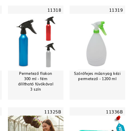
11318
11319
Permetező flakon
Szórófejes műanyag kézi
300 ml - fém
permetező - 1200 ml
állítható fúvókával
3 szín
11325B
11336B