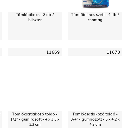
Tömlőbilincs - 8 db /
Tömlőbilincs szett - 4 db /
bliszter
csomag
11669
11670
2
Tömlőcsatlakozó toldó -
Tömlőcsatlakozó toldó -
1/2" - gumírozott - 4 x 3,3 x
3/4" - gumírozott - 5 x 4,2 x
3,3 cm
4,2 cm