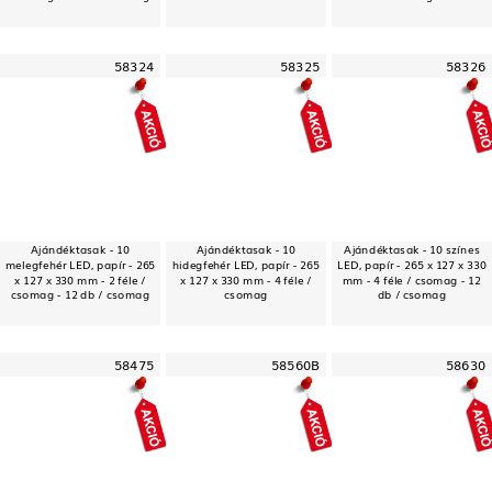
58324
58325
58326
Ajándéktasak - 10
Ajándéktasak - 10
Ajándéktasak - 10 színes
melegfehér LED, papír - 265
hidegfehér LED, papír - 265
LED, papír - 265 x 127 x 330
x 127 x 330 mm - 2 féle /
x 127 x 330 mm - 4 féle /
mm - 4 féle / csomag - 12
csomag - 12 db / csomag
csomag
db / csomag
58475
58560B
58630