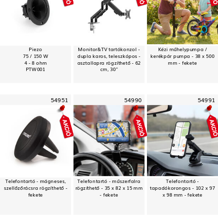
Piezo
Monitor&TV tartókonzol -
Kézi műhelypumpa /
75 / 150 W
dupla karos, teleszkópos -
kerékpár pumpa - 38 x 500
4 - 8 ohm
asztallapra rögzíthető - 62
mm - fekete
PTW001
cm, 30"
54951
54990
54991
Telefontartó - mágneses,
Telefontartó - műszerfalra
Telefontartó -
szellőzőrácsra rögzíthető -
rögzíthető - 35 x 82 x 15 mm
tapadókorongos - 102 x 97
fekete
- fekete
x 98 mm - fekete