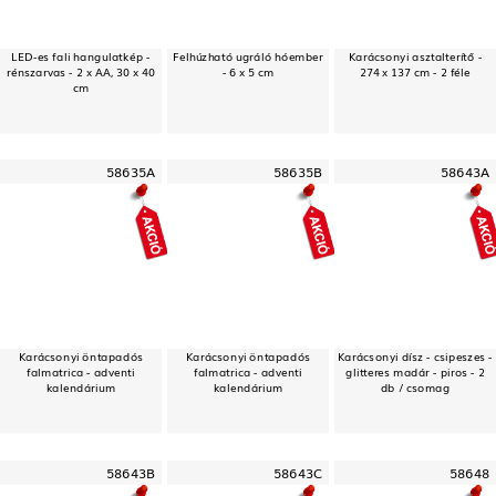
LED-es fali hangulatkép -
Felhúzható ugráló hóember
Karácsonyi asztalterítő -
rénszarvas - 2 x AA, 30 x 40
- 6 x 5 cm
274 x 137 cm - 2 féle
cm
58635A
58635B
58643A
Karácsonyi öntapadós
Karácsonyi öntapadós
Karácsonyi dísz - csipeszes -
falmatrica - adventi
falmatrica - adventi
glitteres madár - piros - 2
kalendárium
kalendárium
db / csomag
58643B
58643C
58648