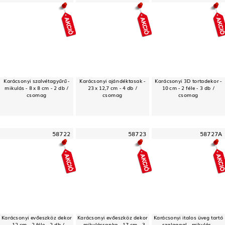
Karácsonyi szalvétagyűrű -
Karácsonyi ajándéktasak -
Karácsonyi 3D tortadekor -
mikulás - 8 x 8 cm - 2 db /
23 x 12,7 cm - 4 db /
10 cm - 2 féle - 3 db /
csomag
csomag
csomag
58722
58723
58727A
Karácsonyi evőeszköz dekor
Karácsonyi evőeszköz dekor
Karácsonyi italos üveg tartó
- 12 cm - 2 féle - 2 db /
- mikulássapka - 17 cm - 3
szalaggal - mikulás -