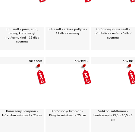
Lufi szett - piros, zöld,
Lufi szett - színes pöttyös -
Karácsonyfadísz szett -
arany, karácsonyi
12 db / csomag
gömbdísz - ezüst - 6 db /
motívumokkal - 12 db /
csomag
csomag
58765B
58765C
58768
Karácsonyi lampion -
Karácsonyi lampion -
Szilikon sütőforma -
Hóember mintával - 25 cm
Pingvin mintával - 25 cm
karácsonyi - 25,5 x 16,5 x 3
cm