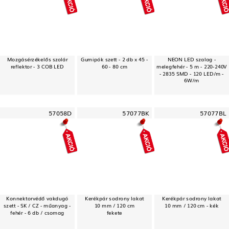
Mozgásérzékelős szolár
Gumipók szett - 2 db x 45 -
NEON LED szalag -
reflektor - 3 COB LED
60 - 80 cm
melegfehér - 5 m - 220-240V
- 2835 SMD - 120 LED/m -
6W/m
57058D
57077BK
57077BL
Konnektorvédő vakdugó
Kerékpár sodrony lakat
Kerékpár sodrony lakat
szett - SK / CZ - műanyag -
10 mm / 120 cm
10 mm / 120 cm - kék
fehér - 6 db / csomag
fekete