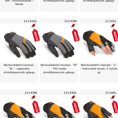
mm - foszforeszkáló /
érintőképernyős ujjbegy
érintőképernyős ujjbegy
fekete
11141XL
11142M
11143L
Munkavédelmi kesztyű -
Munkavédelmi kesztyű - "M"
Munkavédelmi kesztyű - "L"
"XL" - vágásálló,
- PVC betét,
- Habosított tenyér, 3 nyitott
érintőképernyős ujjbegy
érintőképernyős ujjbegy
ujj
11143M
11143XL
11144L