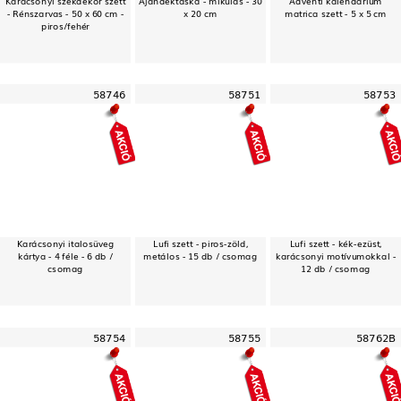
- Rénszarvas - 50 x 60 cm -
x 20 cm
matrica szett - 5 x 5 cm
piros/fehér
58746
58751
58753
Karácsonyi italosüveg
Lufi szett - piros-zöld,
Lufi szett - kék-ezüst,
kártya - 4 féle - 6 db /
metálos - 15 db / csomag
karácsonyi motívumokkal -
csomag
12 db / csomag
58754
58755
58762B