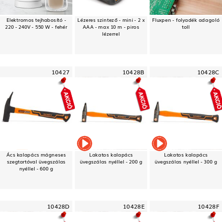
Elektromos tejhabosító -
Lézeres szintező - mini - 2 x
Fluxpen - folyadék adagoló
220 - 240V - 550 W - fehér
AAA - max 10 m - piros
toll
lézerrel
10427
10428B
10428C
Ács kalapács mágneses
Lakatos kalapács
Lakatos kalapács
szegtartóval üvegszálas
üvegszálas nyéllel - 200 g
üvegszálas nyéllel - 300 g
nyéllel - 600 g
10428D
10428E
10428F