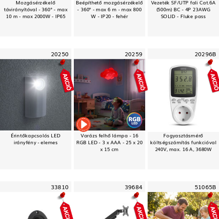
Mozgásérzékelő
Beépíthető mozgásérzékelő
Vezeték SF/UTP fali Cat.6A
távirányítóval - 360° - max
- 360° - max 6 m - max 800
(500m) BC - 4P 23AWG
10 m - max 2000W - IP65
W - IP20 - fehér
SOLID - Fluke pass
20250
20259
20296B
Érintőkapcsolós LED
Varázs felhő lámpa - 16
Fogyasztásmérő
irányfény - elemes
RGB LED - 3 x AAA - 25 x 20
költségszámítás funkcióval
x 15 cm
240V, max. 16 A, 3680W
33810
39684
51065B