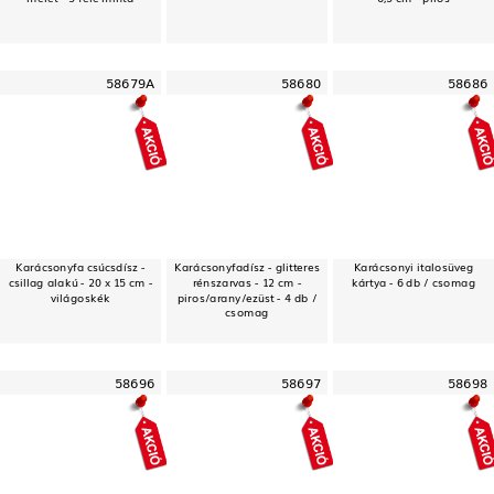
58679A
58680
58686
Karácsonyfa csúcsdísz -
Karácsonyfadísz - glitteres
Karácsonyi italosüveg
csillag alakú - 20 x 15 cm -
rénszarvas - 12 cm -
kártya - 6 db / csomag
világoskék
piros/arany/ezüst - 4 db /
csomag
58696
58697
58698