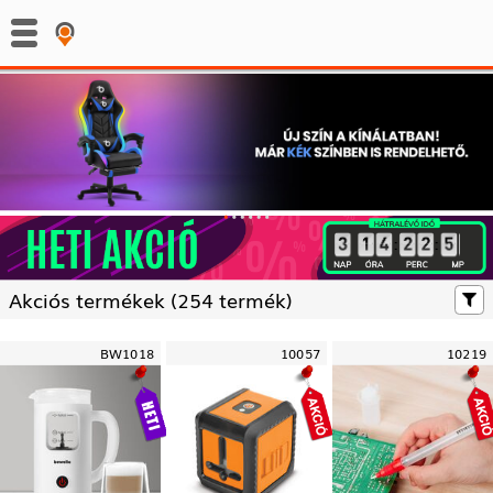
:
:
Akciós termékek (
254 termék)
BW1018
10057
10219