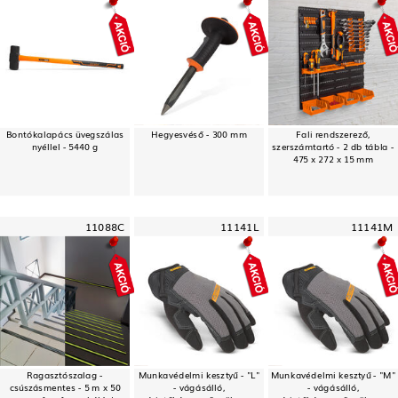
Bontókalapács üvegszálas
Hegyesvéső - 300 mm
Fali rendszerező,
nyéllel - 5440 g
szerszámtartó - 2 db tábla -
475 x 272 x 15 mm
11088C
11141L
11141M
Ragasztószalag -
Munkavédelmi kesztyű - "L"
Munkavédelmi kesztyű - "M"
csúszásmentes - 5 m x 50
- vágásálló,
- vágásálló,