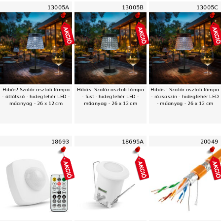
13005A
13005B
13005C
Hibás! Szolár asztali lámpa
Hibás! Szolár asztali lámpa
Hibás ! Szolár asztali lámpa
- átlátszó - hidegfehér LED -
- füst - hidegfehér LED -
- rózsaszín - hidegfehér LED
műanyag - 26 x 12 cm
műanyag - 26 x 12 cm
- műanyag - 26 x 12 cm
18693
18695A
20049