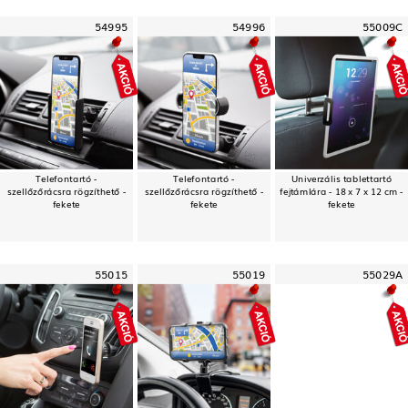
54995
54996
55009C
Telefontartó -
Telefontartó -
Univerzális tablettartó
szellőzőrácsra rögzíthető -
szellőzőrácsra rögzíthető -
fejtámlára - 18 x 7 x 12 cm -
fekete
fekete
fekete
55015
55019
55029A