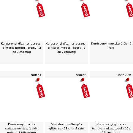
Karácsonyi dísz - csipeszes -
Karácsonyi dísz - csipeszes -
Karácsonyi macskajáték - 2
glitteres madár - arany - 2
glitteres madár - ezüst - 2
féle
db / csomag
db / csomag
58651
58658
58677A
Karácsonyi zokni -
Mini dekor műfenyő -
Karácsonyi glitteres
csúszásmentes, felnőtt
glitteres - 18 cm - 4 szín
templom akasztóval - 16 x
méret - 3 féle minta
6,5 cm - piros