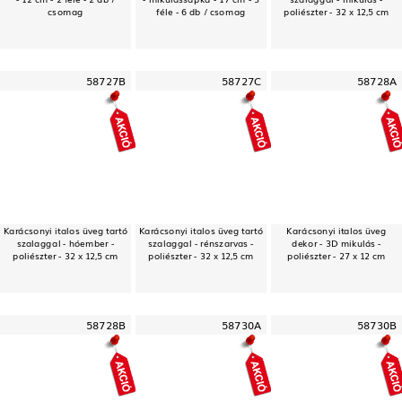
csomag
féle - 6 db / csomag
poliészter - 32 x 12,5 cm
58727B
58727C
58728A
Karácsonyi italos üveg tartó
Karácsonyi italos üveg tartó
Karácsonyi italos üveg
szalaggal - hóember -
szalaggal - rénszarvas -
dekor - 3D mikulás -
poliészter - 32 x 12,5 cm
poliészter - 32 x 12,5 cm
poliészter - 27 x 12 cm
58728B
58730A
58730B