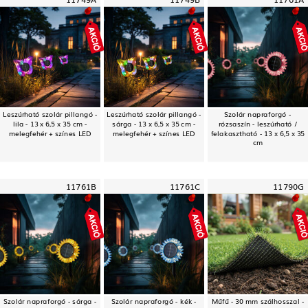
Leszúrható szolár pillangó -
Leszúrható szolár pillangó -
Szolár napraforgó -
lila - 13 x 6,5 x 35 cm -
sárga - 13 x 6,5 x 35 cm -
rózsaszín - leszúrható /
melegfehér + színes LED
melegfehér + színes LED
felakasztható - 13 x 6,5 x 35
cm
11761B
11761C
11790G
Szolár napraforgó - sárga -
Szolár napraforgó - kék -
Műfű - 30 mm szálhosszal -