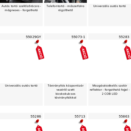
Autós tartó szellőzőrácsra -
Telefontartó - műszerfalra
Univerzális autós tartó
mágneses - forgatható
rögzíthető
55029GY
55073-1
55283
Univerzális autós tartó
Távirányítós központizár
Mozgásérzékelős szolár
vezérlő szett
reflektor - forgatható fejjel -
bicskakulcsos
2 COB LED
távirányítókkal
55286
55713
55863