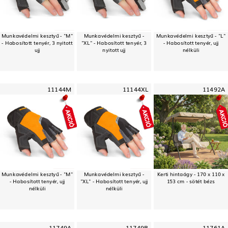
Munkavédelmi kesztyű - "M"
Munkavédelmi kesztyű -
Munkavédelmi kesztyű - "L"
- Habosított tenyér, 3 nyitott
"XL" - Habosított tenyér, 3
- Habosított tenyér, ujj
ujj
nyitott ujj
nélküli
11144M
11144XL
11492A
Munkavédelmi kesztyű - "M"
Munkavédelmi kesztyű -
Kerti hintaágy - 170 x 110 x
- Habosított tenyér, ujj
"XL" - Habosított tenyér, ujj
153 cm - sötét bézs
nélküli
nélküli
11749A
11749B
11761A