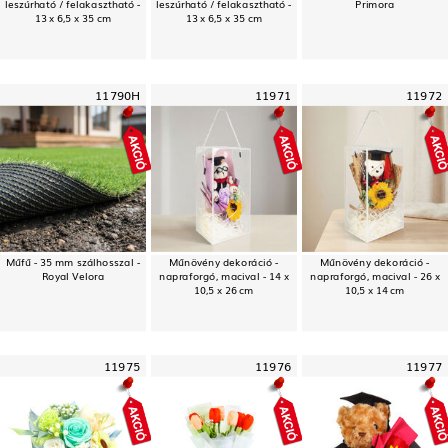
leszúrható / felakasztható -
leszúrható / felakasztható -
Primora
13 x 6,5 x 35 cm
13 x 6,5 x 35 cm
11790H
11971
11972
Műfű - 35 mm szálhosszal -
Műnövény dekoráció -
Műnövény dekoráció -
Royal Velora
napraforgó, macival - 14 x
napraforgó, macival - 26 x
10,5 x 26 cm
10,5 x 14 cm
11975
11976
11977