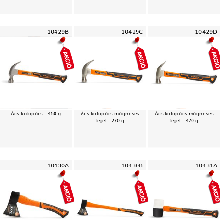
10429B
10429C
10429D
Ács kalapács - 450 g
Ács kalapács mágneses
Ács kalapács mágneses
fejjel - 270 g
fejjel - 470 g
10430A
10430B
10431A