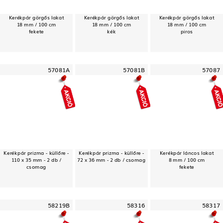
Kerékpár görgős lakat
Kerékpár görgős lakat
Kerékpár görgős lakat
18 mm / 100 cm
18 mm / 100 cm
18 mm / 100 cm
fekete
kék
piros
57081A
57081B
57087
Kerékpár prizma - küllőre -
Kerékpár prizma - küllőre -
Kerékpár láncos lakat
110 x 35 mm - 2 db /
72 x 36 mm - 2 db / csomag
8 mm / 100 cm
csomag
fekete
58219B
58316
58317