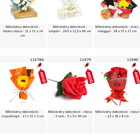
Műnövény dekoráció -
Műnövény dekoráció -
Műnövény dekoráció - maci,
illatos rózsa - 11 x 11 x 14
tulipán - 24,5 x 11,5 x 40 cm
virággal - 28 x 17 x 17 cm
cm
11978A
11979
11980
Műnövény dekoráció -
Műnövény dekoráció - rózsa
Műnövény dekoráció - rózsa
napraforgó - 17 x 11 x 3 cm
- 3 szín - 5 x 5 x 30 cm
- 23 x 16 x 8 cm