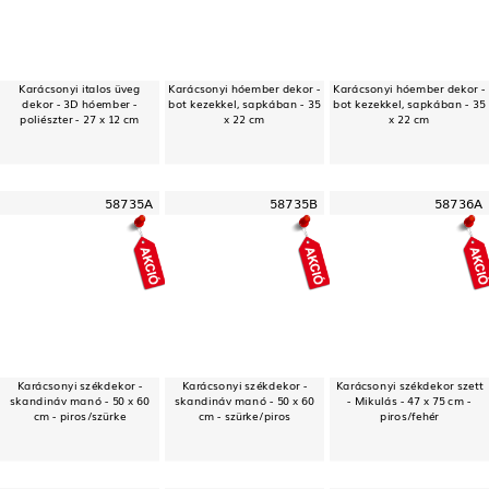
Karácsonyi italos üveg
Karácsonyi hóember dekor -
Karácsonyi hóember dekor -
dekor - 3D hóember -
bot kezekkel, sapkában - 35
bot kezekkel, sapkában - 35
poliészter - 27 x 12 cm
x 22 cm
x 22 cm
58735A
58735B
58736A
Karácsonyi székdekor -
Karácsonyi székdekor -
Karácsonyi székdekor szett
skandináv manó - 50 x 60
skandináv manó - 50 x 60
- Mikulás - 47 x 75 cm -
cm - piros/szürke
cm - szürke/piros
piros/fehér