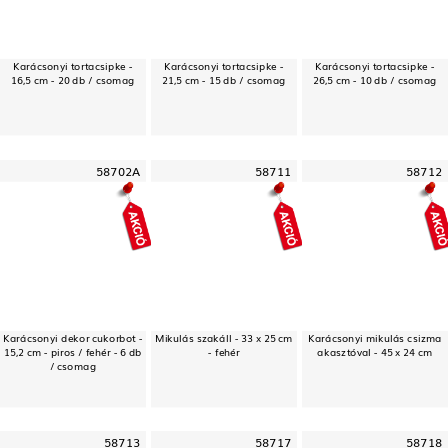
Karácsonyi tortacsipke -
Karácsonyi tortacsipke -
Karácsonyi tortacsipke -
16,5 cm - 20 db / csomag
21,5 cm - 15 db / csomag
26,5 cm - 10 db / csomag
58702A
58711
58712
Karácsonyi dekor cukorbot -
Mikulás szakáll - 33 x 25 cm
Karácsonyi mikulás csizma
15,2 cm - piros / fehér - 6 db
- fehér
akasztóval - 45 x 24 cm
/ csomag
58713
58717
58718