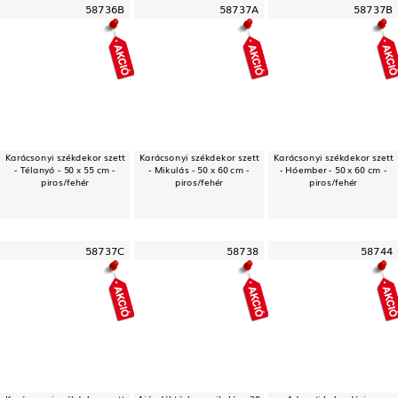
58736B
58737A
58737B
Karácsonyi székdekor szett
Karácsonyi székdekor szett
Karácsonyi székdekor szett
- Télanyó - 50 x 55 cm -
- Mikulás - 50 x 60 cm -
- Hóember - 50 x 60 cm -
piros/fehér
piros/fehér
piros/fehér
58737C
58738
58744
Karácsonyi székdekor szett
Ajándéktáska - mikulás - 30
Adventi kalendárium