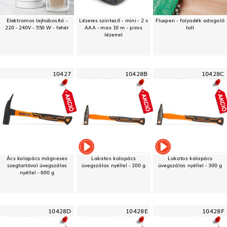
Elektromos tejhabosító -
Lézeres szintező - mini - 2 x
Fluxpen - folyadék adagoló
220 - 240V - 550 W - fehér
AAA - max 10 m - piros
toll
lézerrel
10427
10428B
10428C
Ács kalapács mágneses
Lakatos kalapács
Lakatos kalapács
szegtartóval üvegszálas
üvegszálas nyéllel - 200 g
üvegszálas nyéllel - 300 g
nyéllel - 600 g
10428D
10428E
10428F