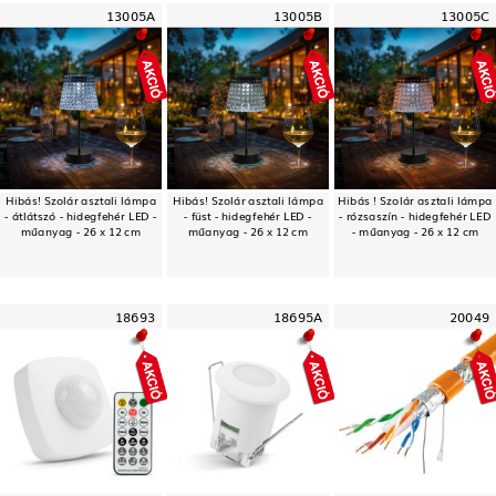
13005A
13005B
13005C
Hibás! Szolár asztali lámpa
Hibás! Szolár asztali lámpa
Hibás ! Szolár asztali lámpa
- átlátszó - hidegfehér LED -
- füst - hidegfehér LED -
- rózsaszín - hidegfehér LED
műanyag - 26 x 12 cm
műanyag - 26 x 12 cm
- műanyag - 26 x 12 cm
18693
18695A
20049