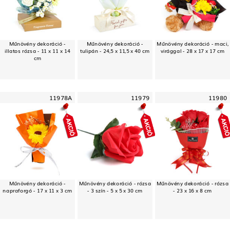
Műnövény dekoráció -
Műnövény dekoráció -
Műnövény dekoráció - maci,
illatos rózsa - 11 x 11 x 14
tulipán - 24,5 x 11,5 x 40 cm
virággal - 28 x 17 x 17 cm
cm
11978A
11979
11980
Műnövény dekoráció -
Műnövény dekoráció - rózsa
Műnövény dekoráció - rózsa
napraforgó - 17 x 11 x 3 cm
- 3 szín - 5 x 5 x 30 cm
- 23 x 16 x 8 cm