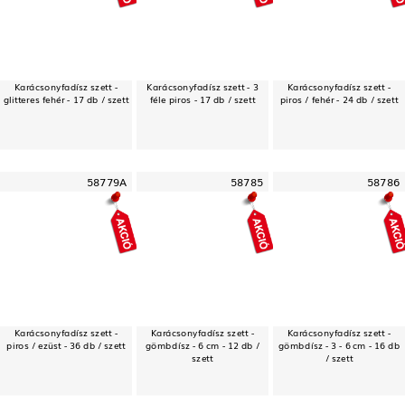
Karácsonyfadísz szett -
Karácsonyfadísz szett - 3
Karácsonyfadísz szett -
glitteres fehér - 17 db / szett
féle piros - 17 db / szett
piros / fehér - 24 db / szett
58779A
58785
58786
Karácsonyfadísz szett -
Karácsonyfadísz szett -
Karácsonyfadísz szett -
piros / ezüst - 36 db / szett
gömbdísz - 6 cm - 12 db /
gömbdísz - 3 - 6 cm - 16 db
szett
/ szett