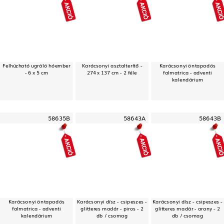
Felhúzható ugráló hóember
Karácsonyi asztalterítő -
Karácsonyi öntapadós
- 6 x 5 cm
274 x 137 cm - 2 féle
falmatrica - adventi
kalendárium
58635B
58643A
58643B
Karácsonyi öntapadós
Karácsonyi dísz - csipeszes -
Karácsonyi dísz - csipeszes -
falmatrica - adventi
glitteres madár - piros - 2
glitteres madár - arany - 2
kalendárium
db / csomag
db / csomag