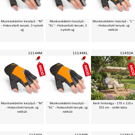
Munkavédelmi kesztyű - "M"
Munkavédelmi kesztyű -
Munkavédelmi kesztyű - "L"
- Habosított tenyér, 3 nyitott
"XL" - Habosított tenyér, 3
- Habosított tenyér, ujj
ujj
nyitott ujj
nélküli
11144M
11144XL
11492A
Munkavédelmi kesztyű - "M"
Munkavédelmi kesztyű -
Kerti hintaágy - 170 x 110 x
- Habosított tenyér, ujj
"XL" - Habosított tenyér, ujj
153 cm - sötét bézs
nélküli
nélküli
11749A
11749B
11761A