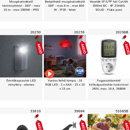
Mozgásérzékelő
Beépíthető mozgásérzékelő
Vezeték SF/UTP fali Cat.6A
távirányítóval - 360° - max
- 360° - max 6 m - max 800
(500m) BC - 4P 23AWG
10 m - max 2000W - IP65
W - IP20 - fehér
SOLID - Fluke pass
20250
20259
20296B
Érintőkapcsolós LED
Varázs felhő lámpa - 16
Fogyasztásmérő
irányfény - elemes
RGB LED - 3 x AAA - 25 x 20
költségszámítás funkcióval
x 15 cm
240V, max. 16 A, 3680W
33810
39684
51065B