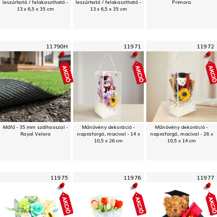
leszúrható / felakasztható -
leszúrható / felakasztható -
Primora
13 x 6,5 x 35 cm
13 x 6,5 x 35 cm
11790H
11971
11972
Műfű - 35 mm szálhosszal -
Műnövény dekoráció -
Műnövény dekoráció -
Royal Velora
napraforgó, macival - 14 x
napraforgó, macival - 26 x
10,5 x 26 cm
10,5 x 14 cm
11975
11976
11977