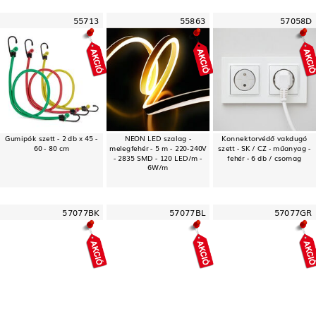
55713
55863
57058D
Gumipók szett - 2 db x 45 -
NEON LED szalag -
Konnektorvédő vakdugó
60 - 80 cm
melegfehér - 5 m - 220-240V
szett - SK / CZ - műanyag -
- 2835 SMD - 120 LED/m -
fehér - 6 db / csomag
6W/m
57077BK
57077BL
57077GR