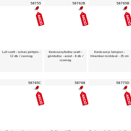
58755
58762B
58765B
Lufi szett - színes pöttyös -
Karácsonyfadísz szett -
Karácsonyi lampion -
12 db / csomag
gömbdísz - ezüst - 6 db /
Hóember mintával - 25 cm
csomag
58765C
58768
58773D
Karácsonyi lampion -
Szilikon sütőforma -
Karácsonyfadísz szett - lila -