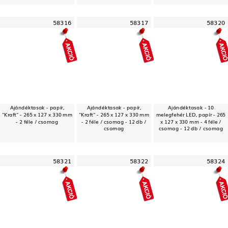
58316
58317
58320
Ajándéktasak - papír,
Ajándéktasak - papír,
Ajándéktasak - 10
"Kraft" - 265 x 127 x 330 mm
"Kraft" - 265 x 127 x 330 mm
melegfehér LED, papír - 265
- 2 féle / csomag
- 2 féle / csomag - 12 db /
x 127 x 330 mm - 4 féle /
csomag
csomag - 12 db / csomag
58321
58322
58324