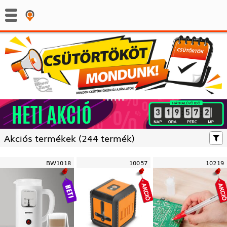
:
:
Akciós termékek (
244 termék)
BW1018
10057
10219