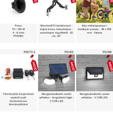
Piezo
Monitor&TV tartókonzol -
Kézi műhelypumpa /
75 / 150 W
dupla karos, teleszkópos -
kerékpár pumpa - 38 x 500
4 - 8 ohm
asztallapra rögzíthető - 62
mm - fekete
PTW001
cm, 30"
55073-1
55283
55286
Távirányítós központizár
Mozgásérzékelős szolár
Mozgásérzékelős szolár
vezérlő szett
reflektor - forgatható fejjel -
reflektor - 3 COB LED
bicskakulcsos
2 COB LED
távirányítókkal