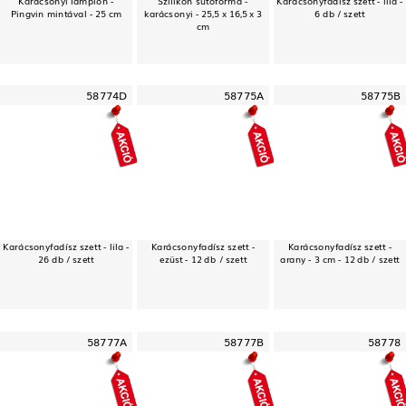
Pingvin mintával - 25 cm
karácsonyi - 25,5 x 16,5 x 3
6 db / szett
cm
58774D
58775A
58775B
Karácsonyfadísz szett - lila -
Karácsonyfadísz szett -
Karácsonyfadísz szett -
26 db / szett
ezüst - 12 db / szett
arany - 3 cm - 12 db / szett
58777A
58777B
58778