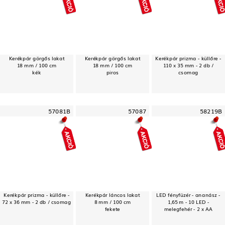
Kerékpár görgős lakat
Kerékpár görgős lakat
Kerékpár prizma - küllőre -
18 mm / 100 cm
18 mm / 100 cm
110 x 35 mm - 2 db /
kék
piros
csomag
57081B
57087
58219B
Kerékpár prizma - küllőre -
Kerékpár láncos lakat
LED fényfüzér - ananász -
72 x 36 mm - 2 db / csomag
8 mm / 100 cm
1,65 m - 10 LED -
fekete
melegfehér - 2 x AA