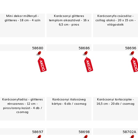
Mini dekor műfenyő -
Karácsonyi glitteres
Karácsonyfa csúcsdísz -
glitteres - 18 cm - 4 szín
templom akasztóval - 16 x
csillag alakú - 20 x 15 cm -
6,5 cm - piros
világoskék
58680
58686
58696
Karácsonyfadísz - glitteres
Karácsonyi italosüveg
Karácsonyi tortacsipke -
rénszarvas - 12 cm -
kártya - 6 db / csomag
16,5 cm - 20 db / csomag
piros/arany/ezüst - 4 db /
csomag
58697
58698
58702A