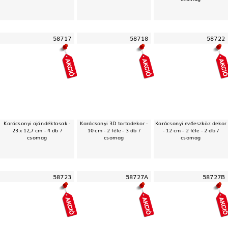
58717
58718
58722
Karácsonyi ajándéktasak -
Karácsonyi 3D tortadekor -
Karácsonyi evőeszköz dekor
23 x 12,7 cm - 4 db /
10 cm - 2 féle - 3 db /
- 12 cm - 2 féle - 2 db /
csomag
csomag
csomag
58723
58727A
58727B