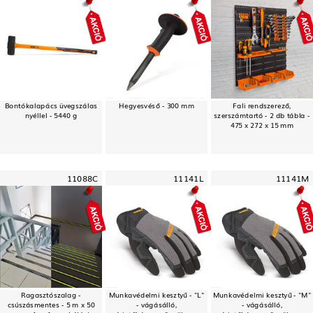
Bontókalapács üvegszálas
Hegyesvéső - 300 mm
Fali rendszerező,
nyéllel - 5440 g
szerszámtartó - 2 db tábla -
475 x 272 x 15 mm
11088C
11141L
11141M
Ragasztószalag -
Munkavédelmi kesztyű - "L"
Munkavédelmi kesztyű - "M"
csúszásmentes - 5 m x 50
- vágásálló,
- vágásálló,