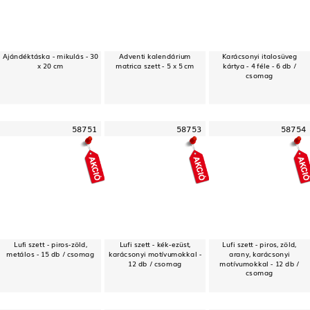
Ajándéktáska - mikulás - 30
Adventi kalendárium
Karácsonyi italosüveg
x 20 cm
matrica szett - 5 x 5 cm
kártya - 4 féle - 6 db /
csomag
58751
58753
58754
Lufi szett - piros-zöld,
Lufi szett - kék-ezüst,
Lufi szett - piros, zöld,
metálos - 15 db / csomag
karácsonyi motívumokkal -
arany, karácsonyi
12 db / csomag
motívumokkal - 12 db /
csomag