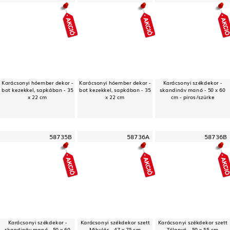
Karácsonyi hóember dekor -
Karácsonyi hóember dekor -
Karácsonyi székdekor -
bot kezekkel, sapkában - 35
bot kezekkel, sapkában - 35
skandináv manó - 50 x 60
x 22 cm
x 22 cm
cm - piros/szürke
58735B
58736A
58736B
Karácsonyi székdekor -
Karácsonyi székdekor szett
Karácsonyi székdekor szett
skandináv manó - 50 x 60
- Mikulás - 47 x 75 cm -
- Télanyó - 50 x 55 cm -