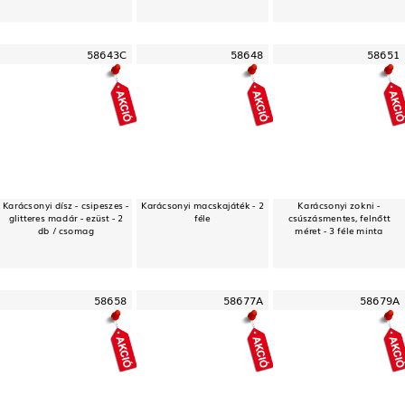
58643C
58648
58651
Karácsonyi dísz - csipeszes -
Karácsonyi macskajáték - 2
Karácsonyi zokni -
glitteres madár - ezüst - 2
féle
csúszásmentes, felnőtt
db / csomag
méret - 3 féle minta
58658
58677A
58679A