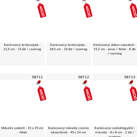
Karácsonyi tortacsipke -
Karácsonyi tortacsipke -
Karácsonyi dekor cukorbot -
21,5 cm - 15 db / csomag
26,5 cm - 10 db / csomag
15,2 cm - piros / fehér - 6 db
/ csomag
58711
58712
58713
Mikulás szakáll - 33 x 25 cm
Karácsonyi mikulás csizma
Karácsonyi szalvétagyűrű -
- fehér
akasztóval - 45 x 24 cm
mikulás - 8 x 8 cm - 2 db /
csomag