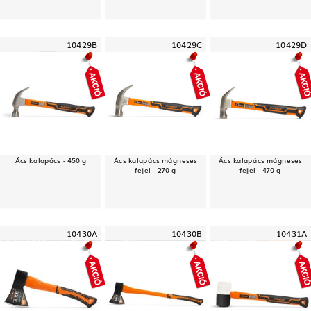
10429B
10429C
10429D
Ács kalapács - 450 g
Ács kalapács mágneses
Ács kalapács mágneses
fejjel - 270 g
fejjel - 470 g
10430A
10430B
10431A