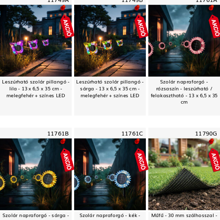
Leszúrható szolár pillangó -
Leszúrható szolár pillangó -
Szolár napraforgó -
lila - 13 x 6,5 x 35 cm -
sárga - 13 x 6,5 x 35 cm -
rózsaszín - leszúrható /
melegfehér + színes LED
melegfehér + színes LED
felakasztható - 13 x 6,5 x 35
cm
11761B
11761C
11790G
Szolár napraforgó - sárga -
Szolár napraforgó - kék -
Műfű - 30 mm szálhosszal -