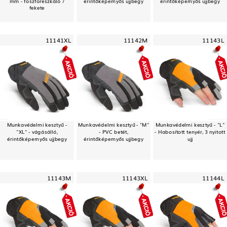
mm - foszforeszkáló /
érintőképernyős ujjbegy
érintőképernyős ujjbegy
fekete
11141XL
11142M
11143L
Munkavédelmi kesztyű -
Munkavédelmi kesztyű - "M"
Munkavédelmi kesztyű - "L"
"XL" - vágásálló,
- PVC betét,
- Habosított tenyér, 3 nyitott
érintőképernyős ujjbegy
érintőképernyős ujjbegy
ujj
11143M
11143XL
11144L