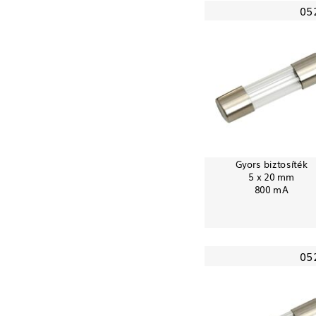
05
Gyors biztosíték
5 x 20 mm
800 mA
05