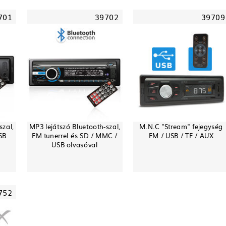
701
39702
39709
szal,
MP3 lejátszó Bluetooth-szal,
M.N.C "Stream" fejegység
SB
FM tunerrel és SD / MMC /
FM / USB / TF / AUX
USB olvasóval
752