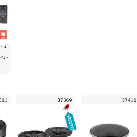
- 1
MP3 -
601
37369
37410