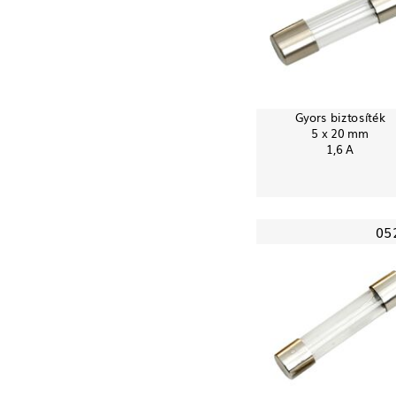
Gyors biztosíték
5 x 20 mm
1,6 A
05