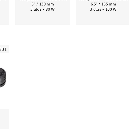
5" / 130 mm
6,5" / 165 mm
3 utas • 80 W
3 utas • 100 W
601