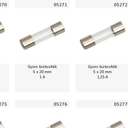
270
05271
05272
Gyors biztosíték
Gyors biztosíték
5 x 20 mm
5 x 20 mm
1 A
1,25 A
275
05276
05277