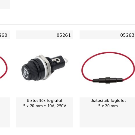
260
05261
05263
Biztosíték foglalat
Biztosíték foglalat
5 x 20 mm • 10A, 250V
5 x 20 mm