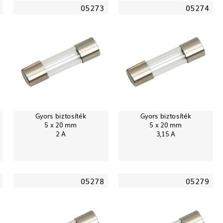
05273
05274
Gyors biztosíték
Gyors biztosíték
5 x 20 mm
5 x 20 mm
2 A
3,15 A
05278
05279