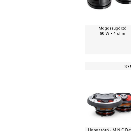
Magassugárzó
80 W • 4 ohm
37
Hangszóró - M.N.C De