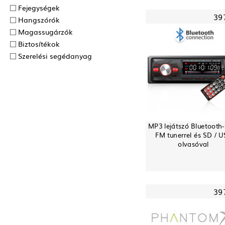
Fejegységek
39
Hangszórók
Magassugárzók
Biztosítékok
Szerelési segédanyag
MP3 lejátszó Bluetooth-
FM tunerrel és SD / U
olvasóval
39