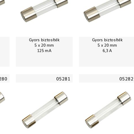
Gyors biztosíték
Gyors biztosíték
5 x 20 mm
5 x 20 mm
125 mA
6,3 A
280
05281
05282