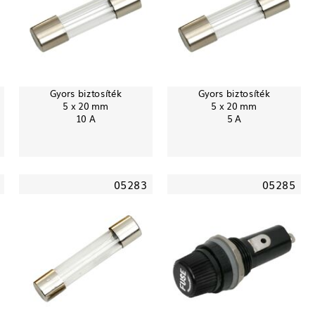
Gyors biztosíték
Gyors biztosíték
5 x 20 mm
5 x 20 mm
10 A
5 A
05283
05285