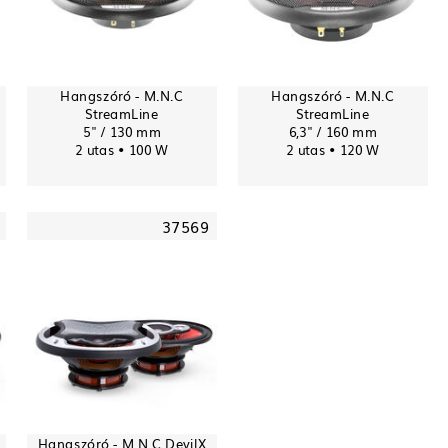
Hangszóró - M.N.C
Hangszóró - M.N.C
StreamLine
StreamLine
5" / 130 mm
6,3" / 160 mm
2 utas • 100 W
2 utas • 120 W
37569
Hangszóró - M.N.C DevilX