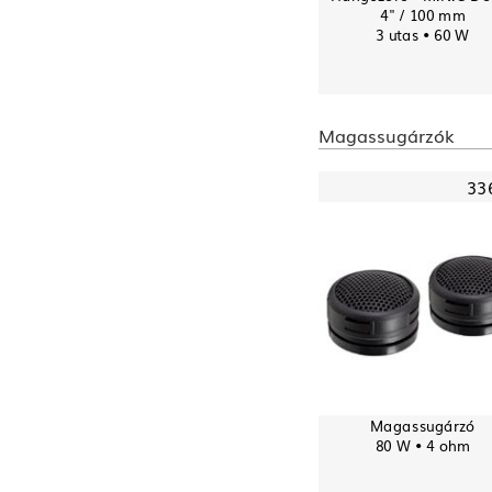
4" / 100 mm
3 utas • 60 W
Magassugárzók
33
Magassugárzó
80 W • 4 ohm