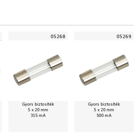
05268
05269
Gyors biztosíték
Gyors biztosíték
5 x 20 mm
5 x 20 mm
315 mA
500 mA