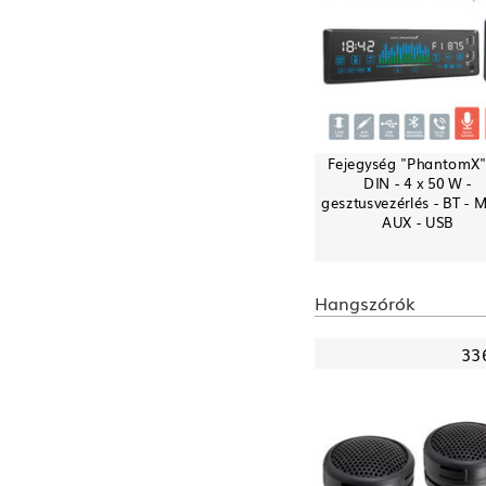
Fejegység "PhantomX" 
DIN - 4 x 50 W -
gesztusvezérlés - BT - 
AUX - USB
Hangszórók
33