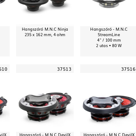
Hangszóró M.N.C Ninja
Hangszóró - M.N.C
235 x 162 mm, 4 ohm
StreamLine
4" / 100 mm
2 utas • 80 W
510
37513
37516
vilX
Hangszóró - M.N.C DevilX
Hangszóró - M.N.C DevilX