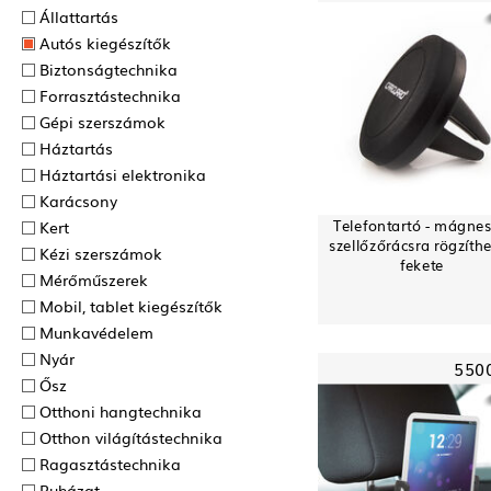
Állattartás
Autós kiegészítők
Biztonságtechnika
Forrasztás­technika
Gépi szerszámok
Háztartás
Háztartási elektronika
Karácsony
Telefontartó - mágnes
Kert
szellőzőrácsra rögzíthe
Kézi szerszámok
fekete
Mérőműszerek
Mobil, tablet kiegészítők
Munkavédelem
Nyár
550
Ősz
Otthoni hangtechnika
Otthon világítástechnika
Ragasztás­technika
Ruházat