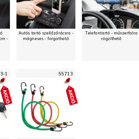
tó
Autós tartó szellőzőrácsra -
Telefontartó - műszerfalra
 cm -
mágneses - forgatható
rögzíthető
3-1
55713