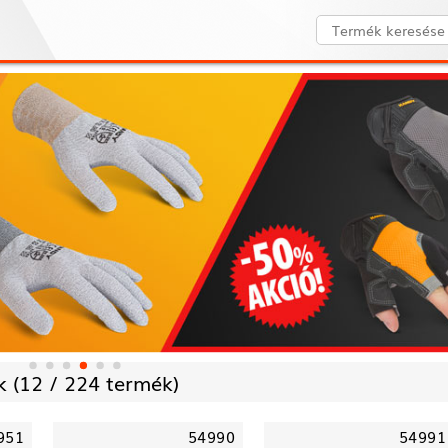
 (
12 /
224 termék)
951
54990
54991