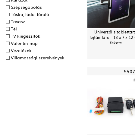
Szépségápolás
Táska, láda, tároló
Tavasz
Tél
Univerzális tablettar
TV kiegészítők
fejtámlára - 18 x 7 x 12
fekete
Valentin-nap
Vezetékek
Villamossági szerelvények
5507