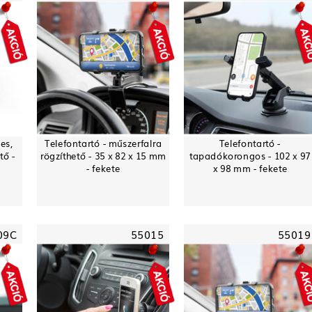
es,
Telefontartó - műszerfalra
Telefontartó -
tő -
rögzíthető - 35 x 82 x 15 mm
tapadókorongos - 102 x 97
- fekete
x 98 mm - fekete
09C
55015
55019