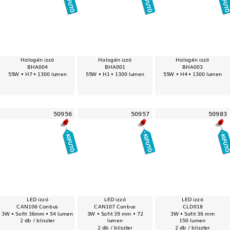
Halogén izzó
Halogén izzó
Halogén izzó
BHA004
BHA001
BHA003
55W • H7 • 1300 lumen
55W • H1 • 1300 lumen
55W • H4 • 1300 lumen
50956
50957
50983
LED izzó
LED izzó
LED izzó
CAN106 Canbus
CAN107 Canbus
CLD018
3W • Sofit 36mm • 54 lumen
3W • Sofit 39 mm • 72
3W • Sofit 36 mm
2 db / bliszter
lumen
150 lumen
2 db / bliszter
2 db / bliszter