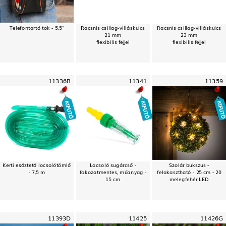
Telefontartó tok - 5,5"
Racsnis csillag-villáskulcs
Racsnis csillag-villáskulcs
21 mm
23 mm
flexibilis fejjel
flexibilis fejjel
11336B
11341
11359
Kerti esőztető locsolótömlő
Locsoló sugárcső -
Szolár bukszus -
- 7,5 m
fokozatmentes, műanyag -
felakasztható - 25 cm - 20
15 cm
melegfehér LED
11393D
11425
11426G