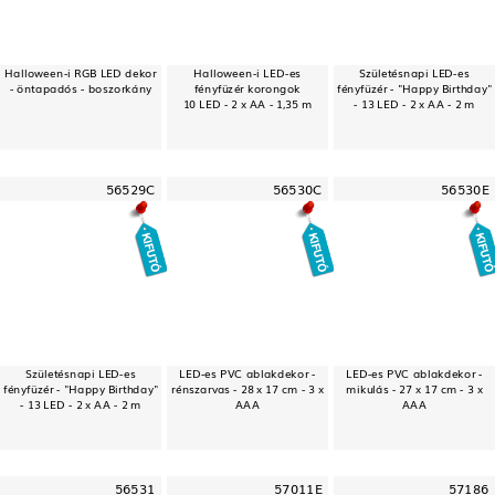
Halloween-i RGB LED dekor
Halloween-i LED-es
Születésnapi LED-es
- öntapadós - boszorkány
fényfüzér korongok
fényfüzér - "Happy Birthday"
10 LED - 2 x AA - 1,35 m
- 13 LED - 2 x AA - 2 m
56529C
56530C
56530E
Születésnapi LED-es
LED-es PVC ablakdekor -
LED-es PVC ablakdekor -
fényfüzér - "Happy Birthday"
rénszarvas - 28 x 17 cm - 3 x
mikulás - 27 x 17 cm - 3 x
- 13 LED - 2 x AA - 2 m
AAA
AAA
56531
57011E
57186