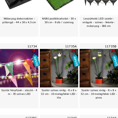
Műanyag dekorsablon -
Műfű padlóburkolat - 30 x
Leszúrható LED szolár -
pillangó - 44 x 30 x 4,3 cm
30 cm - 6 db / csomag
virágok - színes - fekete -
műanyag - 360 cm
11734
11735A
11735B
Szolár fényfüzér - zászló - 4
Szolár színes virág - 8 x 8 x
Szolár színes virág - 8 x 8 x
m - 35 színes LED
32 cm - 10 melegfehér LED -
32 cm - 10 melegfehér LED -
lila
piros
11735C
11743
11744