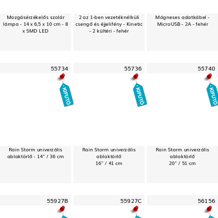
Mozgásérzékelős szolár
2 az 1-ben vezetéknélküli
Mágneses adatkábel -
lámpa - 14 x 6,5 x 10 cm - 8
csengő és éjjelifény - Kinetic
MicroUSB - 2A - fehér
x SMD LED
- 2 kültéri - fehér
55734
55736
55740
Rain Storm univerzális
Rain Storm univerzális
Rain Storm univerzális
ablaktörlő - 14" / 36 cm
ablaktörlő
ablaktörlő
16" / 41 cm
20" / 51 cm
55927B
55927C
56156