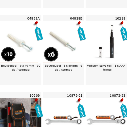
04828A
04828B
10218
Beütődűbel - 6 x 40 mm - 10
Beütődűbel - 8 x 80 mm - 6
Vákuum szívó toll - 1 x AAA
db / csomag
db / csomag
- fekete
10269
10872-21
10872-23