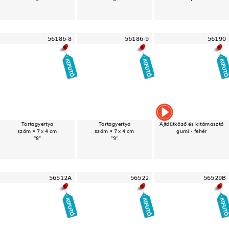
56186-8
56186-9
56190
Tortagyertya
Tortagyertya
Ajtóütköző és kitámasztó
szám • 7 x 4 cm
szám • 7 x 4 cm
gumi - fehér
"8"
"9"
56512A
56522
56529B