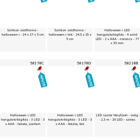
Szilikon sütőforma -
Szilikon sütőforma -
Halloween-i LED
halloween-i - 24 x 27 x 5 cm
halloween-i tök - 24,5 x 25 x
hangulatvilágítás - 4 színű
5 cm
LED - 2 x AAA - narancs - 77
x 35 mm
58178C
58178D
58218B
Halloween-i LED
Halloween-i LED
LED szolár fényfüzér - virág
hangulatvilágítás - 3 LED - 3
hangulatvilágítás - 3 LED - 3
- 2,3 m - 20 LED - színes
x AAA - fekete, szellem
x AAA - fekete, tök