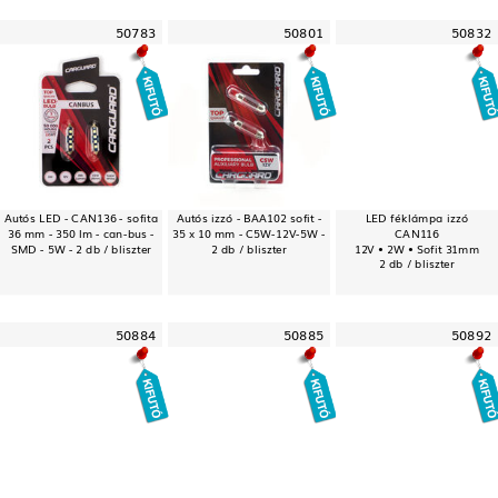
50783
50801
50832
Autós LED - CAN136 - sofita
Autós izzó - BAA102 sofit -
LED féklámpa izzó
36 mm - 350 lm - can-bus -
35 x 10 mm - C5W-12V-5W -
CAN116
SMD - 5W - 2 db / bliszter
2 db / bliszter
12V • 2W • Sofit 31mm
2 db / bliszter
50884
50885
50892