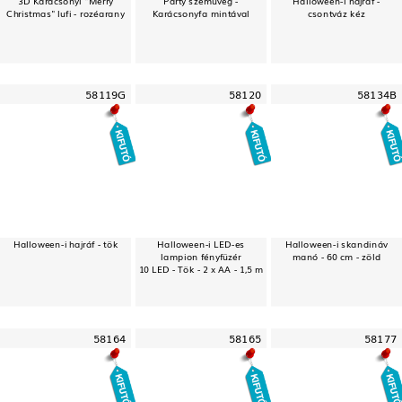
Christmas" lufi - rozéarany
Karácsonyfa mintával
csontváz kéz
58119G
58120
58134B
Halloween-i hajráf - tök
Halloween-i LED-es
Halloween-i skandináv
lampion fényfüzér
manó - 60 cm - zöld
10 LED - Tök - 2 x AA - 1,5 m
58164
58165
58177