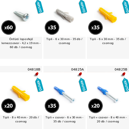
Önfúró laposfejű
Tipli - 6 x 30 mm - 35 db /
Tipli - 6 x 30 mm - 35 db /
lemezcsavar - 4,2 x 19 mm -
csomag
csomag
60 db / csomag
04818B
04825A
04825B
Tipli - 8 x 40 mm - 20 db /
Tipli + csavar - 6 x 30 mm -
Tipli + csavar - 8 x 40 mm -
csomag
35 db / csomag
20 db / csomag