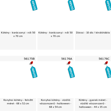
Kötény - karácsonyi - női 50
Kötény - karácsonyi - női 50
Dörzsi - 10 db / kínálótábla
x 70 cm
x 70 cm
56175B
56176A
56176C
Konyhai kötény - felnőtt
Konyhai kötény - vízálló
Kötény - gyerek méret -
méret - 68 x 52 cm
vászonszerű - halloween -
vízálló vászonszerű -
68 x 54 cm
halloween - 44 x 35 cm