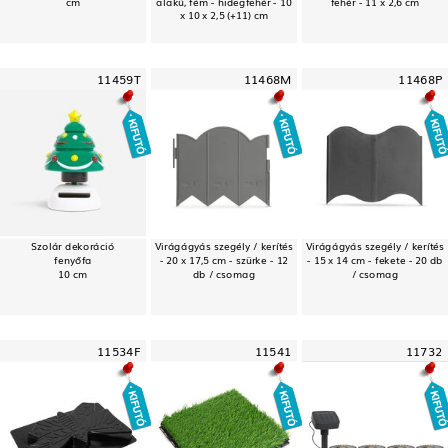
cm
alakú, fém - hidegfehér - 10
fehér - 11 x 2,6 cm
x 10 x 2,5 (+11) cm
11459T
11468M
11468P
Szolár dekoráció
Virágágyás szegély / kerítés
Virágágyás szegély / kerítés
fenyőfa
- 20 x 17,5 cm - szürke - 12
- 15 x 14 cm - fekete - 20 db
10 cm
db / csomag
/ csomag
11534F
11541
11732