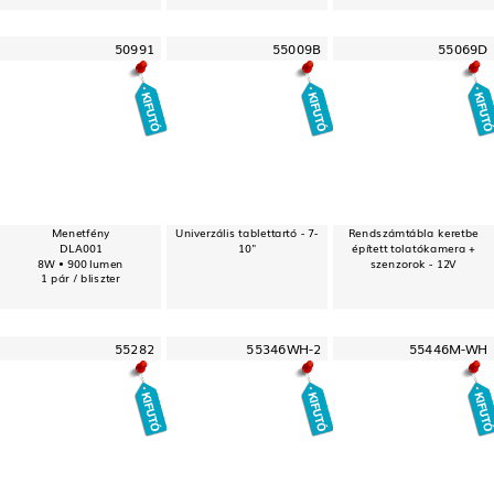
50991
55009B
55069D
Menetfény
Univerzális tablettartó - 7-
Rendszámtábla keretbe
DLA001
10"
épített tolatókamera +
8W • 900 lumen
szenzorok - 12V
1 pár / bliszter
55282
55346WH-2
55446M-WH