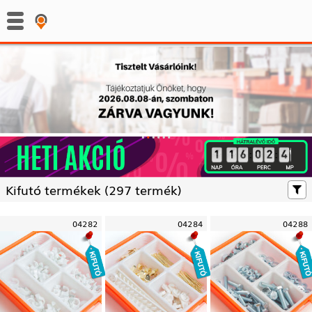
:
:
Kifutó termékek (
297 termék)
04282
04284
04288