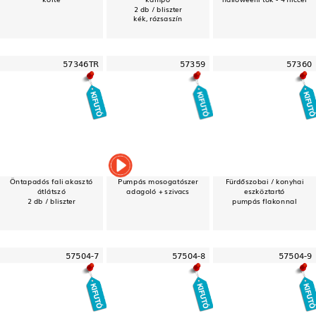
2 db / bliszter
kék, rózsaszín
57346TR
57359
57360
Öntapadós fali akasztó
Pumpás mosogatószer
Fürdőszobai / konyhai
átlátszó
adagoló + szivacs
eszköztartó
2 db / bliszter
pumpás flakonnal
57504-7
57504-8
57504-9