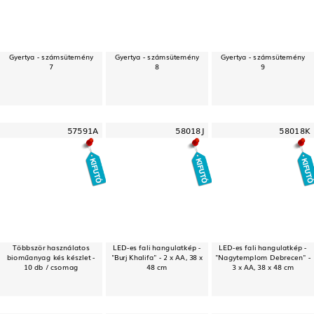
Gyertya - számsütemény
Gyertya - számsütemény
Gyertya - számsütemény
7
8
9
57591A
58018J
58018K
Többször használatos
LED-es fali hangulatkép -
LED-es fali hangulatkép -
bioműanyag kés készlet -
"Burj Khalifa" - 2 x AA, 38 x
"Nagytemplom Debrecen" -
10 db / csomag
48 cm
3 x AA, 38 x 48 cm