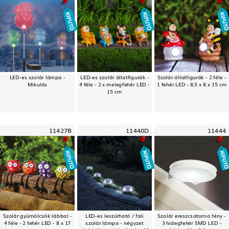
LED-es szolár lámpa -
LED-es szolár állatfigurák -
Szolár állatfigurák - 2 féle -
Mikulás
4 féle - 2 x melegfehér LED -
1 fehér LED - 8,5 x 8 x 15 cm
15 cm
11427B
11440D
11444
Szolár gyümölcsök lábbal -
LED-es leszúrható / fali
Szolár ereszcsatorna fény -
4 féle - 2 fehér LED - 8 x 17
szolár lámpa - négyzet
3 hidegfehér SMD LED -