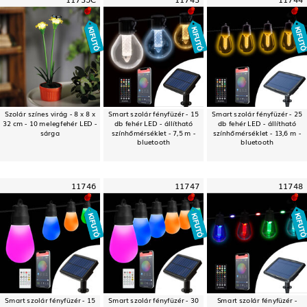
Szolár színes virág - 8 x 8 x
Smart szolár fényfüzér - 15
Smart szolár fényfüzér - 25
32 cm - 10 melegfehér LED -
db fehér LED - állítható
db fehér LED - állítható
sárga
színhőmérséklet - 7,5 m -
színhőmérséklet - 13,6 m -
bluetooth
bluetooth
11746
11747
11748
Smart szolár fényfüzér - 15
Smart szolár fényfüzér - 30
Smart szolár fényfüzér -