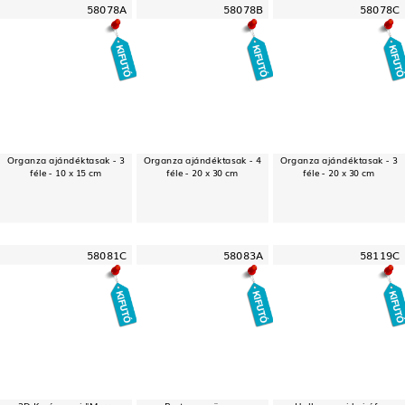
58078A
58078B
58078C
Organza ajándéktasak - 3
Organza ajándéktasak - 4
Organza ajándéktasak - 3
féle - 10 x 15 cm
féle - 20 x 30 cm
féle - 20 x 30 cm
58081C
58083A
58119C
3D Karácsonyi "Merry
Party szemüveg -
Halloween-i hajráf -