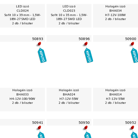
LED izzó
LED izzó
Halogén izzó
CLD024
CLD023
BHA034
Sofit 10 x 39 mm - 1,5W-
Sofit 10 x 35 mm - 1,5W-
H7-12V-100W
189l-27 SMD LED
189l-27 SMD LED
2 db / bliszter
2 db / bliszter
2 db / bliszter
50893
50896
50900
Halogén izzó
Halogén izzó
Halogén izzó
BHA033
BHA024
BHA014
H4-12V-100/90W
H7-12V-55W
H7-12V-55W
2 db / bliszter
2 db / bliszter
2 db / bliszter
50941
50950
50952