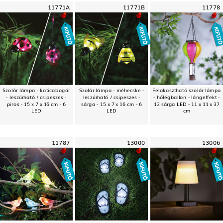
11771A
11771B
11778
Szolár lámpa - katicabogár
Szolár lámpa - méhecske -
Felakasztható szolár lámpa
- leszúrható / csipeszes -
leszúrható / csipeszes -
- hőlégballon - lángeffekt -
piros - 15 x 7 x 16 cm - 6
sárga - 15 x 7 x 16 cm - 6
12 sárga LED - 11 x 11 x 37
LED
LED
cm
11787
13000
13006