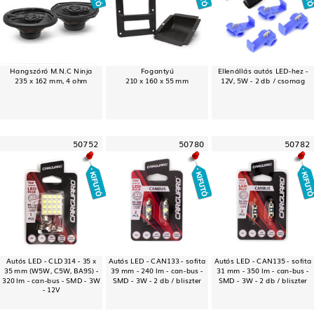
Hangszóró M.N.C Ninja
Fogantyú
Ellenállás autós LED-hez -
235 x 162 mm, 4 ohm
210 x 160 x 55 mm
12V, 5W - 2 db / csomag
50752
50780
50782
Autós LED - CLD314 - 35 x
Autós LED - CAN133 - sofita
Autós LED - CAN135 - sofita
35 mm (W5W, C5W, BA9S) -
39 mm - 240 lm - can-bus -
31 mm - 350 lm - can-bus -
320 lm - can-bus - SMD - 3W
SMD - 3W - 2 db / bliszter
SMD - 3W - 2 db / bliszter
- 12V