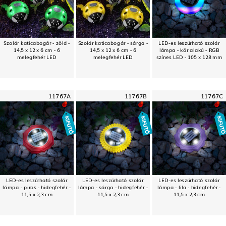
Szolár katicabogár - zöld -
Szolár katicabogár - sárga -
LED-es leszúrható szolár
14,5 x 12 x 6 cm - 6
14,5 x 12 x 6 cm - 6
lámpa - kör alakú - RGB
melegfehér LED
melegfehér LED
színes LED - 105 x 128 mm
11767A
11767B
11767C
LED-es leszúrható szolár
LED-es leszúrható szolár
LED-es leszúrható szolár
lámpa - piros - hidegfehér -
lámpa - sárga - hidegfehér -
lámpa - lila - hidegfehér -
11,5 x 2,3 cm
11,5 x 2,3 cm
11,5 x 2,3 cm