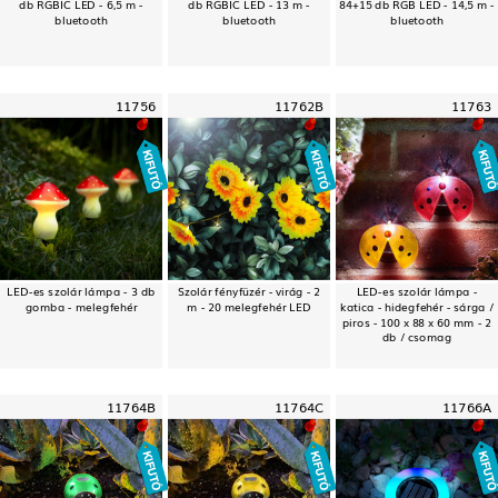
db RGBIC LED - 6,5 m -
db RGBIC LED - 13 m -
84+15 db RGB LED - 14,5 m -
bluetooth
bluetooth
bluetooth
11756
11762B
11763
LED-es szolár lámpa - 3 db
Szolár fényfüzér - virág - 2
LED-es szolár lámpa -
gomba - melegfehér
m - 20 melegfehér LED
katica - hidegfehér - sárga /
piros - 100 x 88 x 60 mm - 2
db / csomag
11764B
11764C
11766A