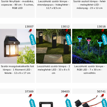
Szolár fényfüzér - madárka,
Leszúrható szolár lámpa -
Szolár asztali lámpa - fehér
csipeszes - 80 cm - 5 színes,
strandpapucs - hidegfehér -
- melegfehér LED -
RGB LED
12,7 x 8,5 cm
műanyag - 23 x 12 cm
13007
13012
13016
Szolár mozgásérzékelős fali
Leszúrható szolár lámpa - 2
Leszúrható szolár lámpa -
lámpa - 1 filament LED -
melegfehér LED - 33 x 8 x 5
RGB LED - 7 x 30 cm -
fekete - 12 x 6 x 17 cm
cm
színváltós
37369
39403
50741