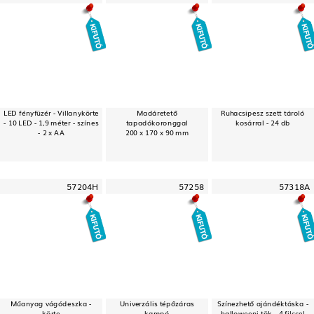
LED fényfüzér - Villanykörte
Madáretető
Ruhacsipesz szett tároló
- 10 LED - 1,9 méter - színes
tapadókoronggal
kosárral - 24 db
- 2 x AA
200 x 170 x 90 mm
57204H
57258
57318A
Műanyag vágódeszka -
Univerzális tépőzáras
Színezhető ajándéktáska -
körte
kampó
halloweeni tök - 4 filccel