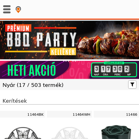
:
:
Nyár (
17 /
503 termék)
Kerítések
11464BK
11464WH
11466