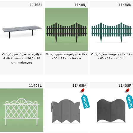
11468I
11468J
11468K
Virágágyás / gyepszegély -
Virágágyás szegély / kerítés
Virágágyás szegély / kerítés
4 db / csomag - 24,5 x 10
- 60 x 32 cm - fekete
- 60 x 23 cm - zöld
cm - műanyag
11468L
11468M
11468P