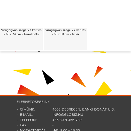
Virágágyás szegély / kerítés
Virágágyás szegély / kerítés
- 60 x 24 cm - Terrakotta
- 60 x 30 cm - fehér
ELÉRHETŐSÉGEINK
· CÍMÜNK:
4002 DEBRECEN, BÁNKI DONÁT U 3.
· E-MAIL:
INFO@GLOBIZ.HU
· TELEFON:
+36 30 9 456 789
· FAX:
-
· NYITVATARTÁS:
H-P: 8:00 - 16:30