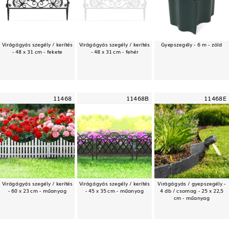
Virágágyás szegély / kerítés
Virágágyás szegély / kerítés
Gyepszegély - 6 m - zöld
- 48 x 31 cm - fekete
- 48 x 31 cm - fehér
11468
11468B
11468E
Virágágyás szegély / kerítés
Virágágyás szegély / kerítés
Virágágyás / gyepszegély -
- 60 x 23 cm - műanyag
- 45 x 35 cm - műanyag
4 db / csomag - 25 x 22,5
cm - műanyag