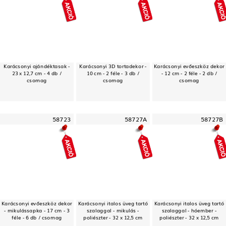
Karácsonyi ajándéktasak -
Karácsonyi 3D tortadekor -
Karácsonyi evőeszköz dekor
23 x 12,7 cm - 4 db /
10 cm - 2 féle - 3 db /
- 12 cm - 2 féle - 2 db /
csomag
csomag
csomag
58723
58727A
58727B
Karácsonyi evőeszköz dekor
Karácsonyi italos üveg tartó
Karácsonyi italos üveg tartó
- mikulássapka - 17 cm - 3
szalaggal - mikulás -
szalaggal - hóember -
féle - 6 db / csomag
poliészter - 32 x 12,5 cm
poliészter - 32 x 12,5 cm