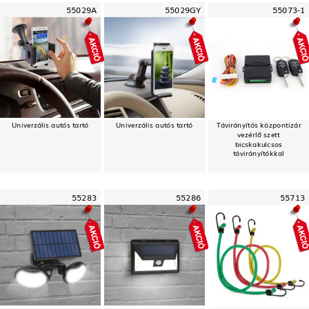
55029A
55029GY
55073-1
Univerzális autós tartó
Univerzális autós tartó
Távirányítós központizár
vezérlő szett
bicskakulcsos
távirányítókkal
55283
55286
55713