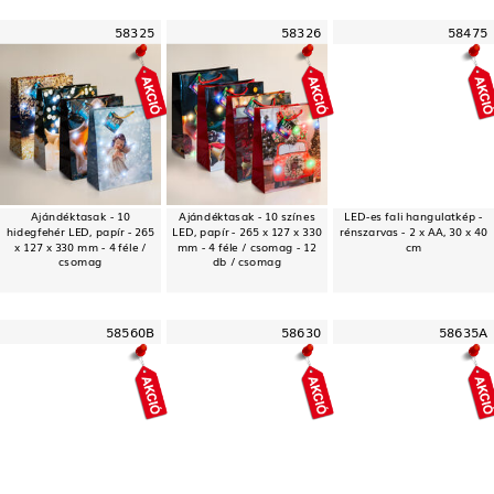
58325
58326
58475
Ajándéktasak - 10
Ajándéktasak - 10 színes
LED-es fali hangulatkép -
hidegfehér LED, papír - 265
LED, papír - 265 x 127 x 330
rénszarvas - 2 x AA, 30 x 40
x 127 x 330 mm - 4 féle /
mm - 4 féle / csomag - 12
cm
csomag
db / csomag
58560B
58630
58635A