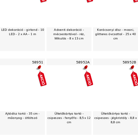
LED dekoráció - girland - 10
Adventi dekoráció -
Karácsonyi dísz - masni,
LED - 2 x AA - 1 m
mécsestartóval - réz,
glitteres övcsattal - 25 x 40
Mikulás - 8 x 13 cm
cm
58951
58952A
58952B
Ajtódísz tartó - 35 cm -
Ültetőkártya tartó -
Ültetőkártya tartó -
műanyag - átlátszó
csipeszes - fenyőfa - 8,5 x 12
csipeszes - jégkristály - 8,8 x
cm
8,8 cm