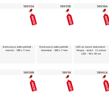
58955A
58955B
58956A
Karácsonyi edényalátét -
Karácsonyi edényalátét -
LED-es masni dekoráció -
manós - 180 x 7 mm
hóember - 180 x 7 mm
fényes - ezüst - 11 színes
LED - 40 x 30 cm
58956B
58958
58961A