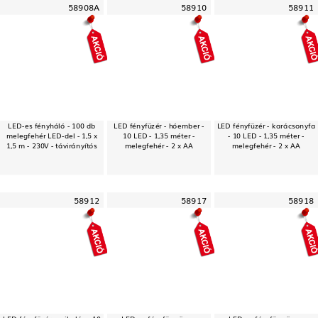
58908A
58910
58911
LED-es fényháló - 100 db
LED fényfüzér - hóember -
LED fényfüzér - karácsonyfa
melegfehér LED-del - 1,5 x
10 LED - 1,35 méter -
- 10 LED - 1,35 méter -
1,5 m - 230V - távirányítós
melegfehér - 2 x AA
melegfehér - 2 x AA
58912
58917
58918
LED fényfüzér - mikulás - 10
LED-es fényfüggöny -
LED-es fényfüggöny -