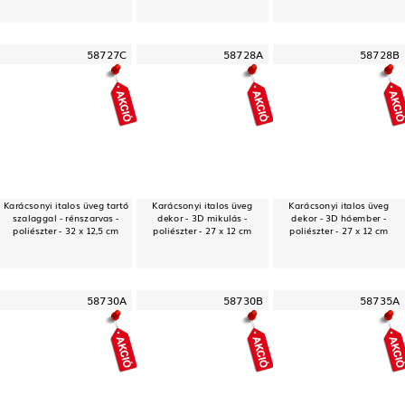
58727C
58728A
58728B
Karácsonyi italos üveg tartó
Karácsonyi italos üveg
Karácsonyi italos üveg
szalaggal - rénszarvas -
dekor - 3D mikulás -
dekor - 3D hóember -
poliészter - 32 x 12,5 cm
poliészter - 27 x 12 cm
poliészter - 27 x 12 cm
58730A
58730B
58735A