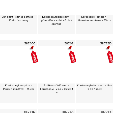
Lufi szett - színes pöttyös -
Karácsonyfadísz szett -
Karácsonyi lampion -
12 db / csomag
gömbdísz - ezüst - 6 db /
Hóember mintával - 25 cm
csomag
58765C
58768
58773D
Karácsonyi lampion -
Szilikon sütőforma -
Karácsonyfadísz szett - lila -
Pingvin mintával - 25 cm
karácsonyi - 25,5 x 16,5 x 3
6 db / szett
cm
58774D
58775A
58775B