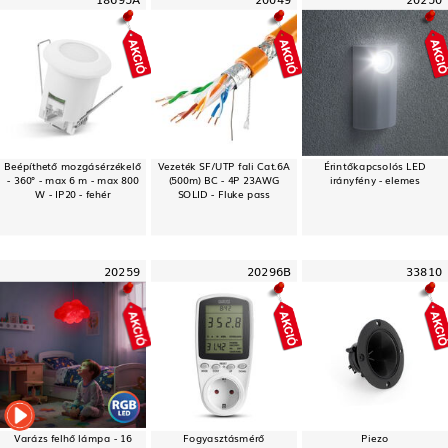
Beépíthető mozgásérzékelő
Vezeték SF/UTP fali Cat.6A
Érintőkapcsolós LED
- 360° - max 6 m - max 800
(500m) BC - 4P 23AWG
irányfény - elemes
W - IP20 - fehér
SOLID - Fluke pass
20259
20296B
33810
Varázs felhő lámpa - 16
Fogyasztásmérő
Piezo