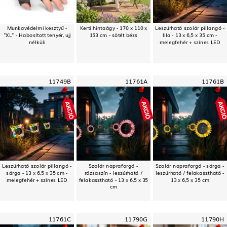
Munkavédelmi kesztyű -
Kerti hintaágy - 170 x 110 x
Leszúrható szolár pillangó -
"XL" - Habosított tenyér, ujj
153 cm - sötét bézs
lila - 13 x 6,5 x 35 cm -
nélküli
melegfehér + színes LED
11749B
11761A
11761B
Leszúrható szolár pillangó -
Szolár napraforgó -
Szolár napraforgó - sárga -
sárga - 13 x 6,5 x 35 cm -
rózsaszín - leszúrható /
leszúrható / felakasztható -
melegfehér + színes LED
felakasztható - 13 x 6,5 x 35
13 x 6,5 x 35 cm
cm
11761C
11790G
11790H