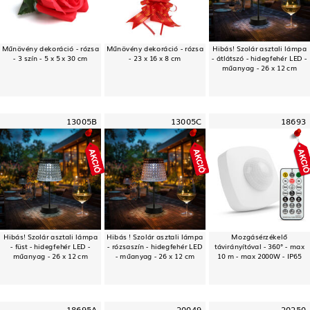
Műnövény dekoráció - rózsa
Műnövény dekoráció - rózsa
Hibás! Szolár asztali lámpa
- 3 szín - 5 x 5 x 30 cm
- 23 x 16 x 8 cm
- átlátszó - hidegfehér LED -
műanyag - 26 x 12 cm
13005B
13005C
18693
Hibás! Szolár asztali lámpa
Hibás ! Szolár asztali lámpa
Mozgásérzékelő
- füst - hidegfehér LED -
- rózsaszín - hidegfehér LED
távirányítóval - 360° - max
műanyag - 26 x 12 cm
- műanyag - 26 x 12 cm
10 m - max 2000W - IP65
18695A
20049
20250