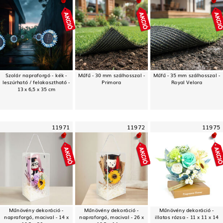
Szolár napraforgó - kék -
Műfű - 30 mm szálhosszal -
Műfű - 35 mm szálhosszal -
leszúrható / felakasztható -
Primora
Royal Velora
13 x 6,5 x 35 cm
11971
11972
11975
Műnövény dekoráció -
Műnövény dekoráció -
Műnövény dekoráció -
napraforgó, macival - 14 x
napraforgó, macival - 26 x
illatos rózsa - 11 x 11 x 14