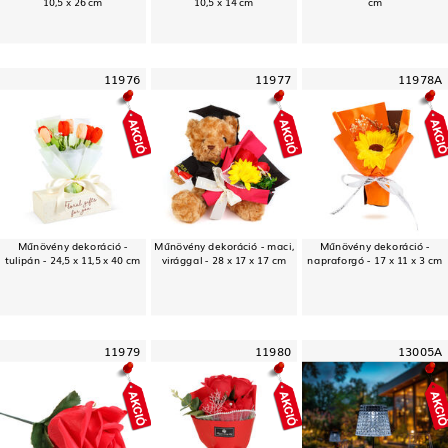
10,5 x 26 cm
10,5 x 14 cm
cm
11976
11977
11978A
Műnövény dekoráció -
Műnövény dekoráció - maci,
Műnövény dekoráció -
tulipán - 24,5 x 11,5 x 40 cm
virággal - 28 x 17 x 17 cm
napraforgó - 17 x 11 x 3 cm
11979
11980
13005A