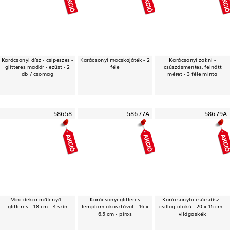
Karácsonyi dísz - csipeszes -
Karácsonyi macskajáték - 2
Karácsonyi zokni -
glitteres madár - ezüst - 2
féle
csúszásmentes, felnőtt
db / csomag
méret - 3 féle minta
58658
58677A
58679A
Mini dekor műfenyő -
Karácsonyi glitteres
Karácsonyfa csúcsdísz -
glitteres - 18 cm - 4 szín
templom akasztóval - 16 x
csillag alakú - 20 x 15 cm -
6,5 cm - piros
világoskék