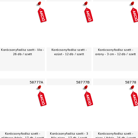
Karácsonyfadísz szett - lila -
Karácsonyfadísz szett -
Karácsonyfadísz szett -
26 db / szett
ezüst - 12 db / szett
arany - 3 cm - 12 db / szett
58777A
58777B
58778
Karácsonyfadísz szett -
Karácsonyfadísz szett - 3
Karácsonyfadísz szett -
glitteres fehér - 17 db / szett
féle piros - 17 db / szett
piros / fehér - 24 db / szett