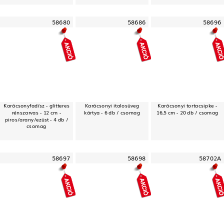
58680
58686
58696
Karácsonyfadísz - glitteres
Karácsonyi italosüveg
Karácsonyi tortacsipke -
rénszarvas - 12 cm -
kártya - 6 db / csomag
16,5 cm - 20 db / csomag
piros/arany/ezüst - 4 db /
csomag
58697
58698
58702A