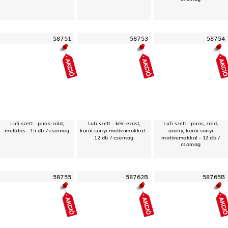
58751
58753
58754
Lufi szett - piros-zöld,
Lufi szett - kék-ezüst,
Lufi szett - piros, zöld,
metálos - 15 db / csomag
karácsonyi motívumokkal -
arany, karácsonyi
12 db / csomag
motívumokkal - 12 db /
csomag
58755
58762B
58765B