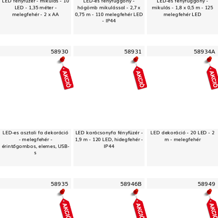
LED - 1,35 méter -
hógömb mikulással - 2,7 x
mikulás - 1,8 x 0,5 m - 125
melegfehér - 2 x AA
0,75 m - 110 melegfehér LED
melegfehér LED
- IP44
58930
58931
58934A
LED-es asztali fa dekoráció
LED karácsonyfa fényfüzér -
LED dekoráció - 20 LED - 2
- melegfehér -
1,9 m - 120 LED, hidegfehér -
m - melegfehér
érintőgombos, elemes, USB-
IP44
s
58935
58946B
58949