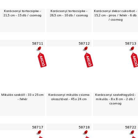
Karácsonyi tortacsipke -
Karácsonyi tortacsipke -
Karácsonyi dekor cukorbot -
21,5 cm - 15 db / csomag
26,5 cm - 10 db / csomag
15,2 cm - piros / fehér - 6 db
/ csomag
58711
58712
58713
Mikulás szakáll - 33 x 25 cm
Karácsonyi mikulás csizma
Karácsonyi szalvétagyűrű -
- fehér
akasztóval - 45 x 24 cm
mikulás - 8 x 8 cm - 2 db /
csomag
58717
58718
58722