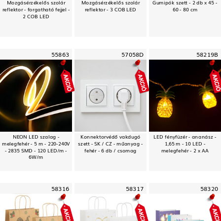
Mozgásérzékelős szolár
Mozgásérzékelős szolár
Gumipók szett - 2 db x 45 -
reflektor - forgatható fejjel -
reflektor - 3 COB LED
60 - 80 cm
2 COB LED
55863
57058D
58219B
NEON LED szalag -
Konnektorvédő vakdugó
LED fényfüzér - ananász -
melegfehér - 5 m - 220-240V
szett - SK / CZ - műanyag -
1,65 m - 10 LED -
- 2835 SMD - 120 LED/m -
fehér - 6 db / csomag
melegfehér - 2 x AA
6W/m
58316
58317
58320