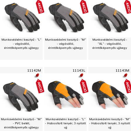
Munkavédelmi kesztyű - "L"
Munkavédelmi kesztyű - "M"
Munkavédelmi kesztyű -
- vágásálló,
- vágásálló,
"XL" - vágásálló,
érintőképernyős ujjbegy
érintőképernyős ujjbegy
érintőképernyős ujjbegy
11142M
11143L
11143M
Munkavédelmi kesztyű - "M"
Munkavédelmi kesztyű - "L"
Munkavédelmi kesztyű - "M"
- PVC betét,
- Habosított tenyér, 3 nyitott
- Habosított tenyér, 3 nyitott
érintőképernyős ujjbegy
ujj
ujj