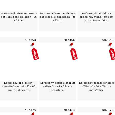
Karácsonyi hóember dekor -
Karácsonyi hóember dekor -
Karácsonyi székdekor -
bot kezekkel, sapkában - 35
bot kezekkel, sapkában - 35
skandináv manó - 50 x 60
x 22 cm
x 22 cm
cm - piros/szürke
58735B
58736A
58736B
Karácsonyi székdekor -
Karácsonyi székdekor szett
Karácsonyi székdekor szett
skandináv manó - 50 x 60
- Mikulás - 47 x 75 cm -
- Télanyó - 50 x 55 cm -
cm - szürke/piros
piros/fehér
piros/fehér
58737A
58737B
58737C