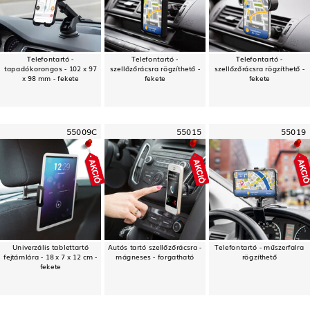
Telefontartó -
Telefontartó -
Telefontartó -
tapadókorongos - 102 x 97
szellőzőrácsra rögzíthető -
szellőzőrácsra rögzíthető -
x 98 mm - fekete
fekete
fekete
55009C
55015
55019
Univerzális tablettartó
Autós tartó szellőzőrácsra -
Telefontartó - műszerfalra
fejtámlára - 18 x 7 x 12 cm -
mágneses - forgatható
rögzíthető
fekete