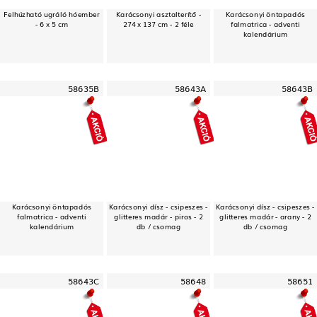
Felhúzható ugráló hóember
Karácsonyi asztalterítő -
Karácsonyi öntapadós
- 6 x 5 cm
274 x 137 cm - 2 féle
falmatrica - adventi
kalendárium
58635B
58643A
58643B
Karácsonyi öntapadós
Karácsonyi dísz - csipeszes -
Karácsonyi dísz - csipeszes -
falmatrica - adventi
glitteres madár - piros - 2
glitteres madár - arany - 2
kalendárium
db / csomag
db / csomag
58643C
58648
58651