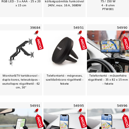
RGB LED - 3 x AAA - 25 x 20
költségszámítás funkcióval
75 / 150 W
x 15 cm
240V, max. 16 A, 3680W
4 - 8 ohm
PTW001
39684
54951
54990
Monitor&TV tartókonzol -
Telefontartó - mágneses,
Telefontartó - műszerfalra
dupla karos, teleszkópos -
szellőzőrácsra rögzíthető -
rögzíthető - 35 x 82 x 15 mm
asztallapra rögzíthető - 62
fekete
- fekete
cm, 30"
54991
54995
54996