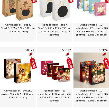
Ajándéktasak - papír,
Ajándéktasak - papír,
Ajándéktasak - 10
"Kraft" - 265 x 127 x 330 mm
"Kraft" - 265 x 127 x 330 mm
melegfehér LED, papír - 265
- 2 féle / csomag
- 2 féle / csomag - 12 db /
x 127 x 330 mm - 4 féle /
csomag
csomag - 12 db / csomag
58321
58322
58324
Ajándéktasak - 10 LED,
Ajándéktasak - 10
Ajándéktasak - 10
papír - 265 x 127 x 330 mm -
melegfehér LED, papír - 265
melegfehér LED, papír - 265
2 féle / csomag
x 127 x 330 mm - 4 féle /
x 127 x 330 mm - 2 féle /
csomag
csomag - 12 db / csomag