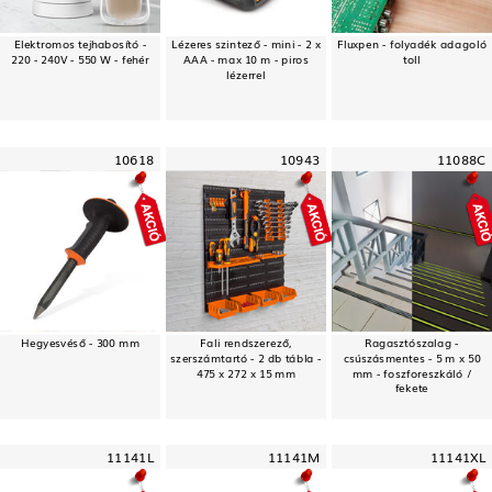
Elektromos tejhabosító -
Lézeres szintező - mini - 2 x
Fluxpen - folyadék adagoló
220 - 240V - 550 W - fehér
AAA - max 10 m - piros
toll
lézerrel
10618
10943
11088C
Hegyesvéső - 300 mm
Fali rendszerező,
Ragasztószalag -
szerszámtartó - 2 db tábla -
csúszásmentes - 5 m x 50
475 x 272 x 15 mm
mm - foszforeszkáló /
fekete
11141L
11141M
11141XL