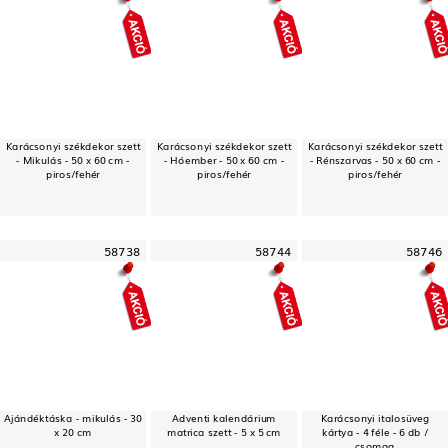
Karácsonyi székdekor szett
Karácsonyi székdekor szett
Karácsonyi székdekor szett
- Mikulás - 50 x 60 cm -
- Hóember - 50 x 60 cm -
- Rénszarvas - 50 x 60 cm -
piros/fehér
piros/fehér
piros/fehér
58738
58744
58746
Ajándéktáska - mikulás - 30
Adventi kalendárium
Karácsonyi italosüveg
x 20 cm
matrica szett - 5 x 5 cm
kártya - 4 féle - 6 db /
csomag