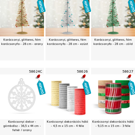
Karácsonyi, glitteres, fém
Karácsonyi, glitteres, fém
Karácsonyi, glitteres, fém
karácsonyfa - 28 cm - arany
karácsonyfa - 28 cm - ezüst
karácsonyfa - 28 cm - zöld
58624C
58626
58627
Karácsonyi dekor -
Karácsonyi dekorációs háló
Karácsonyi dekorációs háló
gömbdísz - 36,5 x 44 cm -
- 4,5 m x 15 cm - 4 féle
- 9,15 m x 15 cm - 3 féle
fehér / arany