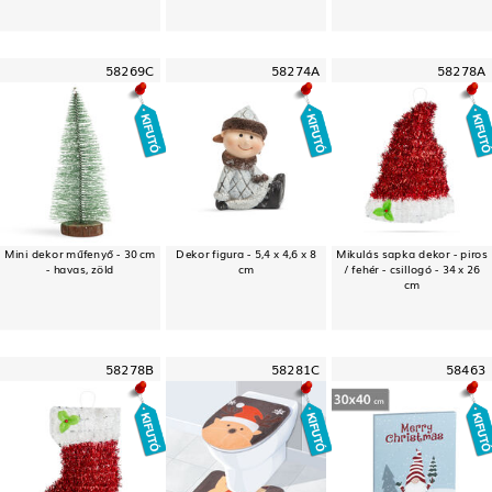
58269C
58274A
58278A
Mini dekor műfenyő - 30 cm
Dekor figura - 5,4 x 4,6 x 8
Mikulás sapka dekor - piros
- havas, zöld
cm
/ fehér - csillogó - 34 x 26
cm
58278B
58281C
58463