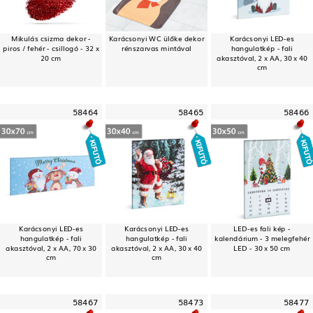
Mikulás csizma dekor -
Karácsonyi WC ülőke dekor
Karácsonyi LED-es
piros / fehér - csillogó - 32 x
rénszarvas mintával
hangulatkép - fali
20 cm
akasztóval, 2 x AA, 30 x 40
cm
58464
58465
58466
Karácsonyi LED-es
Karácsonyi LED-es
LED-es fali kép -
hangulatkép - fali
hangulatkép - fali
kalendárium - 3 melegfehér
akasztóval, 2 x AA, 70 x 30
akasztóval, 2 x AA, 30 x 40
LED - 30 x 50 cm
cm
cm
58467
58473
58477