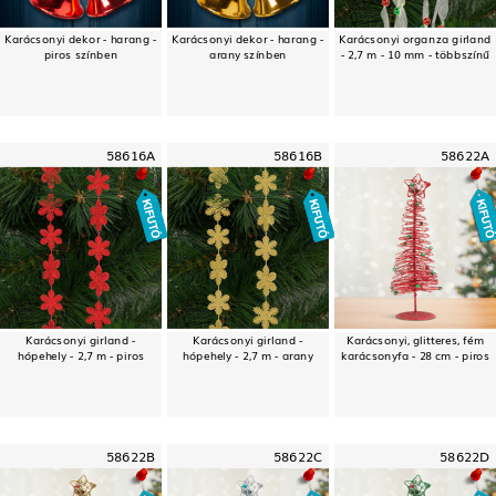
Karácsonyi dekor - harang -
Karácsonyi dekor - harang -
Karácsonyi organza girland
piros színben
arany színben
- 2,7 m - 10 mm - többszínű
58616A
58616B
58622A
Karácsonyi girland -
Karácsonyi girland -
Karácsonyi, glitteres, fém
hópehely - 2,7 m - piros
hópehely - 2,7 m - arany
karácsonyfa - 28 cm - piros
58622B
58622C
58622D