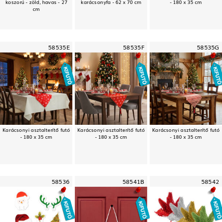
koszorú - zöld, havas - 27
karácsonyfa - 62 x 70 cm
- 180 x 35 cm
cm
58535E
58535F
58535G
Karácsonyi asztalterítő futó
Karácsonyi asztalterítő futó
Karácsonyi asztalterítő futó
- 180 x 35 cm
- 180 x 35 cm
- 180 x 35 cm
58536
58541B
58542