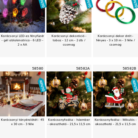
Karácsonyi LED-es fényfüzér
Karácsonyi dekoráció -
Karácsonyi dekor drót -
- gél ablakmatrica - 6 LED -
toboz - 12 cm - 2 db /
fényes - 3 x 10 m - 3 féle /
2 x AA
csomag
csomag
58580
58582A
58582B
Karácsonyi tányéralátét - 45
Karácsonyfadísz - hóember
Karácsonyfadísz - Mikulás -
x 30 cm - 3 féle
- akasztható - 21,5 x 11,5 cm
akasztható - 21,5 x 11,5 cm