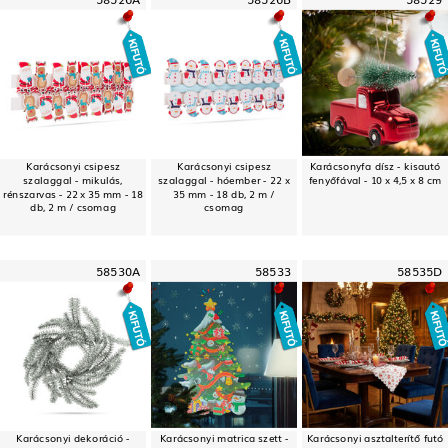
Karácsonyi csipesz
Karácsonyi csipesz
Karácsonyfa dísz - kisautó
szalaggal - mikulás,
szalaggal - hóember - 22 x
fenyőfával - 10 x 4,5 x 8 cm
rénszarvas - 22 x 35 mm - 18
35 mm - 18 db, 2 m /
db, 2 m / csomag
csomag
58530A
58533
58535D
Karácsonyi dekoráció -
Karácsonyi matrica szett -
Karácsonyi asztalterítő futó