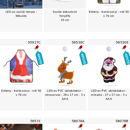
LED-es szolár lámpa -
Szolár dekoráció
Kötény - karácsonyi - női 50
Mikulás
fenyőfa
x 70 cm
10 cm
55927C
56530C
56530E
Kötény - karácsonyi - női 50
LED-es PVC ablakdekor -
LED-es PVC ablakdekor -
x 70 cm
rénszarvas - 28 x 17 cm - 3 x
mikulás - 27 x 17 cm - 3 x
AAA
AAA
56531
58078A
58078B