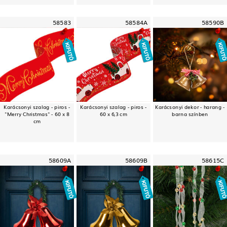
58583
58584A
58590B
Karácsonyi szalag - piros -
Karácsonyi szalag - piros -
Karácsonyi dekor - harang -
"Merry Christmas" - 60 x 8
60 x 6,3 cm
barna színben
cm
58609A
58609B
58615C