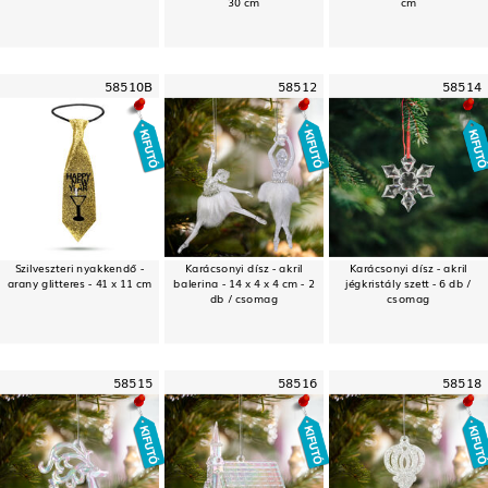
30 cm
cm
58510B
58512
58514
Szilveszteri nyakkendő -
Karácsonyi dísz - akril
Karácsonyi dísz - akril
arany glitteres - 41 x 11 cm
balerina - 14 x 4 x 4 cm - 2
jégkristály szett - 6 db /
db / csomag
csomag
58515
58516
58518