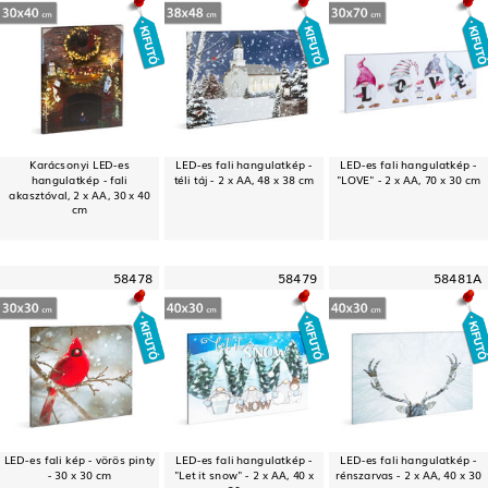
Karácsonyi LED-es
LED-es fali hangulatkép -
LED-es fali hangulatkép -
hangulatkép - fali
téli táj - 2 x AA, 48 x 38 cm
"LOVE" - 2 x AA, 70 x 30 cm
akasztóval, 2 x AA, 30 x 40
cm
58478
58479
58481A
LED-es fali kép - vörös pinty
LED-es fali hangulatkép -
LED-es fali hangulatkép -
- 30 x 30 cm
"Let it snow" - 2 x AA, 40 x
rénszarvas - 2 x AA, 40 x 30