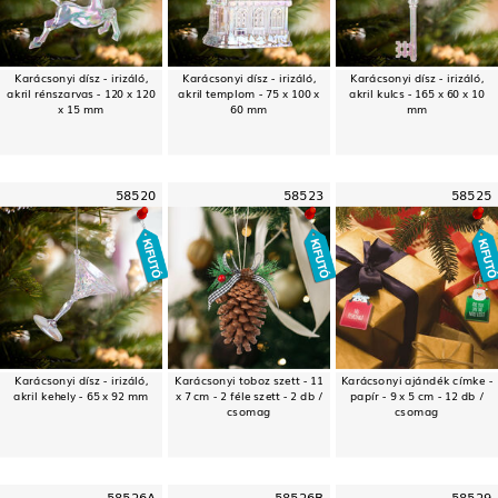
Karácsonyi dísz - irizáló,
Karácsonyi dísz - irizáló,
Karácsonyi dísz - irizáló,
akril rénszarvas - 120 x 120
akril templom - 75 x 100 x
akril kulcs - 165 x 60 x 10
x 15 mm
60 mm
mm
58520
58523
58525
Karácsonyi dísz - irizáló,
Karácsonyi toboz szett - 11
Karácsonyi ajándék címke -
akril kehely - 65 x 92 mm
x 7 cm - 2 féle szett - 2 db /
papír - 9 x 5 cm - 12 db /
csomag
csomag
58526A
58526B
58529