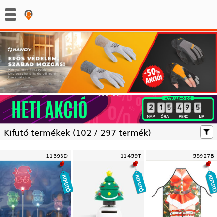
:
:
Kifutó termékek (
102 /
297 termék)
11393D
11459T
55927B