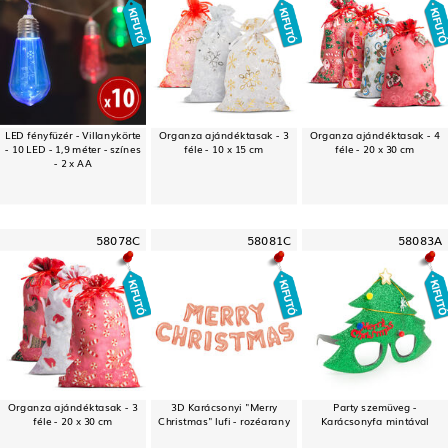
LED fényfüzér - Villanykörte
Organza ajándéktasak - 3
Organza ajándéktasak - 4
- 10 LED - 1,9 méter - színes
féle - 10 x 15 cm
féle - 20 x 30 cm
- 2 x AA
58078C
58081C
58083A
Organza ajándéktasak - 3
3D Karácsonyi "Merry
Party szemüveg -
féle - 20 x 30 cm
Christmas" lufi - rozéarany
Karácsonyfa mintával