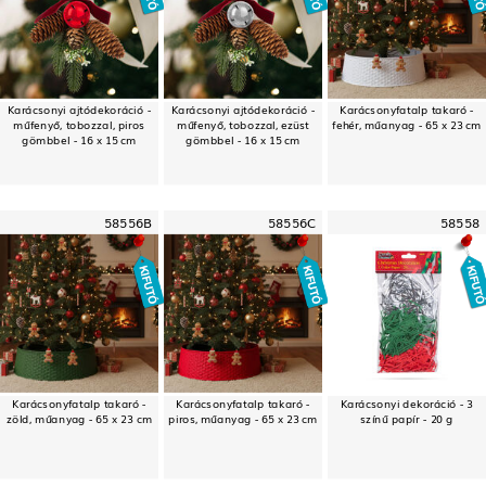
Karácsonyi ajtódekoráció -
Karácsonyi ajtódekoráció -
Karácsonyfatalp takaró -
műfenyő, tobozzal, piros
műfenyő, tobozzal, ezüst
fehér, műanyag - 65 x 23 cm
gömbbel - 16 x 15 cm
gömbbel - 16 x 15 cm
58556B
58556C
58558
Karácsonyfatalp takaró -
Karácsonyfatalp takaró -
Karácsonyi dekoráció - 3
zöld, műanyag - 65 x 23 cm
piros, műanyag - 65 x 23 cm
színű papír - 20 g