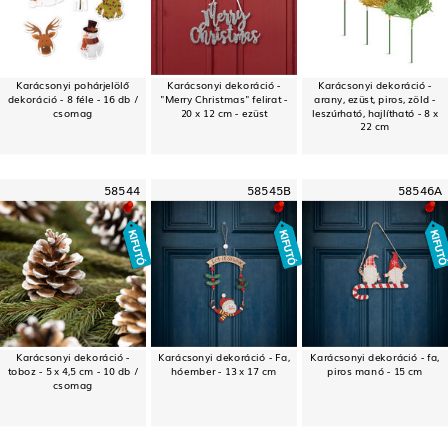
Karácsonyi pohárjelölő
Karácsonyi dekoráció -
Karácsonyi dekoráció -
dekoráció - 8 féle - 16 db /
"Merry Christmas" felirat -
arany, ezüst, piros, zöld -
csomag
20 x 12 cm - ezüst
leszúrható, hajlítható - 8 x
22 cm
58544
58545B
58546A
Karácsonyi dekoráció -
Karácsonyi dekoráció - Fa,
Karácsonyi dekoráció - fa,
toboz - 5 x 4,5 cm - 10 db /
hóember - 13 x 17 cm
piros manó - 15 cm
csomag