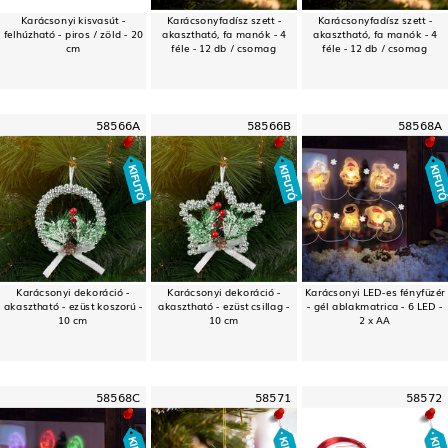
Karácsonyi kisvasút -
Karácsonyfadísz szett -
Karácsonyfadísz szett -
felhúzható - piros / zöld - 20
akasztható, fa manók - 4
akasztható, fa manók - 4
cm
féle - 12 db / csomag
féle - 12 db / csomag
58566A
58566B
58568A
Karácsonyi dekoráció -
Karácsonyi dekoráció -
Karácsonyi LED-es fényfüzér
akasztható - ezüst koszorú -
akasztható - ezüst csillag -
- gél ablakmatrica - 6 LED -
10 cm
10 cm
2 x AA
58568C
58571
58572