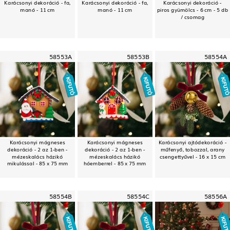
Karácsonyi dekoráció - fa,
Karácsonyi dekoráció - fa,
Karácsonyi dekoráció -
manó - 11 cm
manó - 11 cm
piros gyümölcs - 6 cm - 5 db
/ csomag
58553A
58553B
58554A
Karácsonyi mágneses
Karácsonyi mágneses
Karácsonyi ajtódekoráció -
dekoráció - 2 az 1-ben -
dekoráció - 2 az 1-ben -
műfenyő, tobozzal, arany
mézeskalács házikó
mézeskalács házikó
csengettyűvel - 16 x 15 cm
mikulással - 85 x 75 mm
hóemberrel - 85 x 75 mm
58554B
58554C
58556A