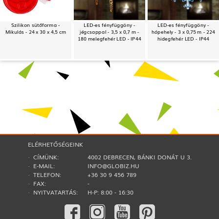
Szilikon sütőforma -
LED-es fényfüggöny -
LED-es fényfüggöny -
Mikulás - 24 x 30 x 4,5 cm
jégcsappal - 3,5 x 0,7 m -
hópehely - 3 x 0,75 m - 224
180 melegfehér LED - IP44
hidegfehér LED - IP44
ELÉRHETŐSÉGEINK
· CÍMÜNK:
4002 DEBRECEN, BÁNKI DONÁT U 3.
· E-MAIL:
INFO@GLOBIZ.HU
· TELEFON:
+36 30 9 456 789
· FAX:
-
· NYITVATARTÁS:
H-P: 8:00 - 16:30