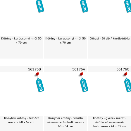
Kötény - karácsonyi - női 50
Kötény - karácsonyi - női 50
Dörzsi - 10 db / kínálótábla
x 70 cm
x 70 cm
56175B
56176A
56176C
Konyhai kötény - felnőtt
Konyhai kötény - vízálló
Kötény - gyerek méret -
méret - 68 x 52 cm
vászonszerű - halloween -
vízálló vászonszerű -
68 x 54 cm
halloween - 44 x 35 cm