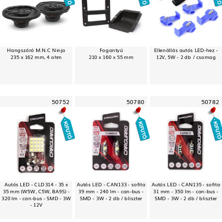
Hangszóró M.N.C Ninja
Fogantyú
Ellenállás autós LED-hez -
235 x 162 mm, 4 ohm
210 x 160 x 55 mm
12V, 5W - 2 db / csomag
50752
50780
50782
Autós LED - CLD314 - 35 x
Autós LED - CAN133 - sofita
Autós LED - CAN135 - sofita
35 mm (W5W, C5W, BA9S) -
39 mm - 240 lm - can-bus -
31 mm - 350 lm - can-bus -
320 lm - can-bus - SMD - 3W
SMD - 3W - 2 db / bliszter
SMD - 3W - 2 db / bliszter
- 12V