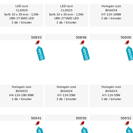
LED izzó
LED izzó
Halogén izzó
CLD024
CLD023
BHA034
Sofit 10 x 39 mm - 1,5W-
Sofit 10 x 35 mm - 1,5W-
H7-12V-100W
189l-27 SMD LED
189l-27 SMD LED
2 db / bliszter
2 db / bliszter
2 db / bliszter
50893
50896
50900
Halogén izzó
Halogén izzó
Halogén izzó
BHA033
BHA024
BHA014
H4-12V-100/90W
H7-12V-55W
H7-12V-55W
2 db / bliszter
2 db / bliszter
2 db / bliszter
50941
50950
50952