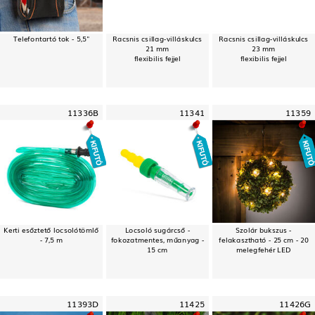
Telefontartó tok - 5,5"
Racsnis csillag-villáskulcs
Racsnis csillag-villáskulcs
21 mm
23 mm
flexibilis fejjel
flexibilis fejjel
11336B
11341
11359
Kerti esőztető locsolótömlő
Locsoló sugárcső -
Szolár bukszus -
- 7,5 m
fokozatmentes, műanyag -
felakasztható - 25 cm - 20
15 cm
melegfehér LED
11393D
11425
11426G