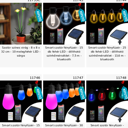
Szolár színes virág - 8 x 8 x
Smart szolár fényfüzér - 15
Smart szolár fényfüzér - 25
32 cm - 10 melegfehér LED -
db fehér LED - állítható
db fehér LED - állítható
sárga
színhőmérséklet - 7,5 m -
színhőmérséklet - 13,6 m -
bluetooth
bluetooth
11746
11747
11748
Smart szolár fényfüzér - 15
Smart szolár fényfüzér - 30
Smart szolár fényfüzér -