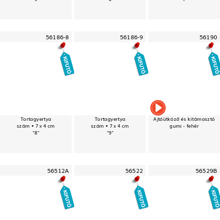
56186-8
56186-9
56190
Tortagyertya
Tortagyertya
Ajtóütköző és kitámasztó
szám • 7 x 4 cm
szám • 7 x 4 cm
gumi - fehér
"8"
"9"
56512A
56522
56529B