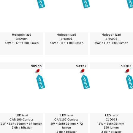
Halogén izzó
Halogén izzó
Halogén izzó
BHA004
BHA001
BHA003
55W • H7 • 1300 lumen
55W • H1 • 1300 lumen
55W • H4 • 1300 lumen
50956
50957
50983
LED izzó
LED izzó
LED izzó
CAN106 Canbus
CAN107 Canbus
CLD018
3W • Sofit 36mm • 54 lumen
3W • Sofit 39 mm • 72
3W • Sofit 36 mm
2 db / bliszter
lumen
150 lumen
2 db / bliszter
2 db / bliszter