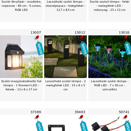
Szolár fényfüzér - madárka,
Leszúrható szolár lámpa -
Szolár asztali lámpa - fehér
csipeszes - 80 cm - 5 színes,
strandpapucs - hidegfehér -
- melegfehér LED -
RGB LED
12,7 x 8,5 cm
műanyag - 23 x 12 cm
13007
13012
13016
Szolár mozgásérzékelős fali
Leszúrható szolár lámpa - 2
Leszúrható szolár lámpa -
lámpa - 1 filament LED -
melegfehér LED - 33 x 8 x 5
RGB LED - 7 x 30 cm -
fekete - 12 x 6 x 17 cm
cm
színváltós
37369
39403
50741