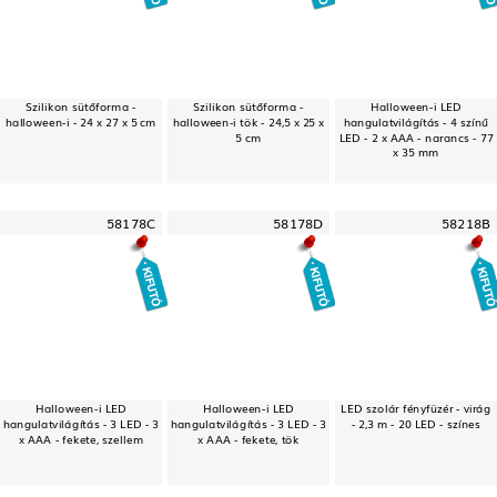
Szilikon sütőforma -
Szilikon sütőforma -
Halloween-i LED
halloween-i - 24 x 27 x 5 cm
halloween-i tök - 24,5 x 25 x
hangulatvilágítás - 4 színű
5 cm
LED - 2 x AAA - narancs - 77
x 35 mm
58178C
58178D
58218B
Halloween-i LED
Halloween-i LED
LED szolár fényfüzér - virág
hangulatvilágítás - 3 LED - 3
hangulatvilágítás - 3 LED - 3
- 2,3 m - 20 LED - színes
x AAA - fekete, szellem
x AAA - fekete, tök