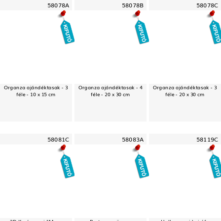
58078A
58078B
58078C
Organza ajándéktasak - 3
Organza ajándéktasak - 4
Organza ajándéktasak - 3
féle - 10 x 15 cm
féle - 20 x 30 cm
féle - 20 x 30 cm
58081C
58083A
58119C
3D Karácsonyi "Merry
Party szemüveg -
Halloween-i hajráf -