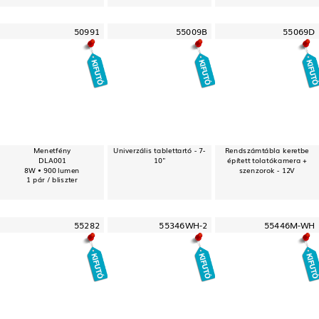
50991
55009B
55069D
Menetfény
Univerzális tablettartó - 7-
Rendszámtábla keretbe
DLA001
10"
épített tolatókamera +
8W • 900 lumen
szenzorok - 12V
1 pár / bliszter
55282
55346WH-2
55446M-WH