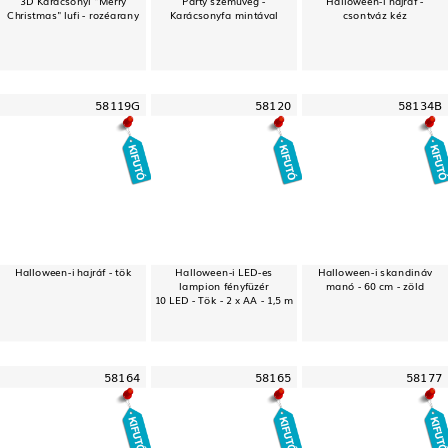
Christmas" lufi - rozéarany
Karácsonyfa mintával
csontváz kéz
58119G
58120
58134B
Halloween-i hajráf - tök
Halloween-i LED-es
Halloween-i skandináv
lampion fényfüzér
manó - 60 cm - zöld
10 LED - Tök - 2 x AA - 1,5 m
58164
58165
58177