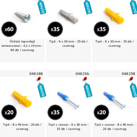
Önfúró laposfejű
Tipli - 6 x 30 mm - 35 db /
Tipli - 6 x 30 mm - 35 db /
lemezcsavar - 4,2 x 19 mm -
csomag
csomag
60 db / csomag
04818B
04825A
04825B
Tipli - 8 x 40 mm - 20 db /
Tipli + csavar - 6 x 30 mm -
Tipli + csavar - 8 x 40 mm -
csomag
35 db / csomag
20 db / csomag