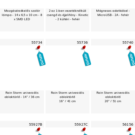
Mozgásérzékelős szolár
2 az 1-ben vezetéknélküli
Mágneses adatkábel -
lámpa - 14 x 6,5 x 10 cm - 8
csengő és éjjelifény - Kinetic
MicroUSB - 2A - fehér
x SMD LED
- 2 kültéri - fehér
55734
55736
55740
Rain Storm univerzális
Rain Storm univerzális
Rain Storm univerzális
ablaktörlő - 14" / 36 cm
ablaktörlő
ablaktörlő
16" / 41 cm
20" / 51 cm
55927B
55927C
56156