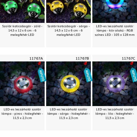
Szolár katicabogár - zöld -
Szolár katicabogár - sárga -
LED-es leszúrható szolár
14,5 x 12 x 6 cm - 6
14,5 x 12 x 6 cm - 6
lámpa - kör alakú - RGB
melegfehér LED
melegfehér LED
színes LED - 105 x 128 mm
11767A
11767B
11767C
LED-es leszúrható szolár
LED-es leszúrható szolár
LED-es leszúrható szolár
lámpa - piros - hidegfehér -
lámpa - sárga - hidegfehér -
lámpa - lila - hidegfehér -
11,5 x 2,3 cm
11,5 x 2,3 cm
11,5 x 2,3 cm