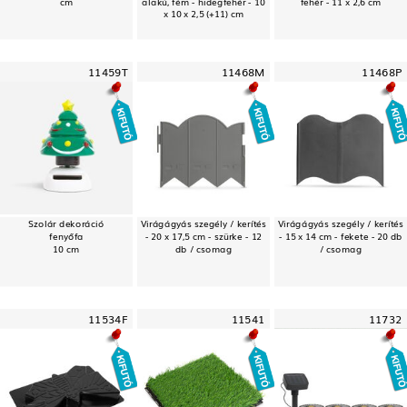
cm
alakú, fém - hidegfehér - 10
fehér - 11 x 2,6 cm
x 10 x 2,5 (+11) cm
11459T
11468M
11468P
Szolár dekoráció
Virágágyás szegély / kerítés
Virágágyás szegély / kerítés
fenyőfa
- 20 x 17,5 cm - szürke - 12
- 15 x 14 cm - fekete - 20 db
10 cm
db / csomag
/ csomag
11534F
11541
11732