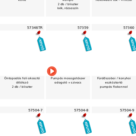
2 db / bliszter
kék, rózsaszín
57346TR
57359
57360
Öntapadós fali akasztó
Pumpás mosogatószer
Fürdőszobai / konyhai
átlátszó
adagoló + szivacs
eszköztartó
2 db / bliszter
pumpás flakonnal
57504-7
57504-8
57504-9