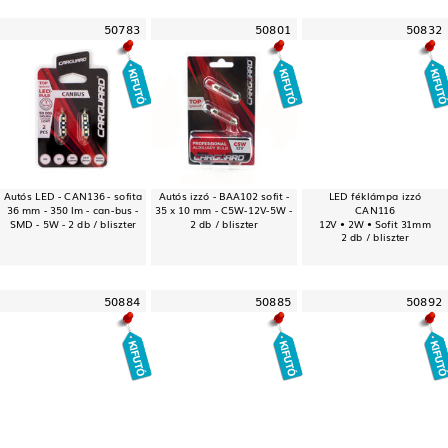
50783
50801
50832
Autós LED - CAN136 - sofita
Autós izzó - BAA102 sofit -
LED féklámpa izzó
36 mm - 350 lm - can-bus -
35 x 10 mm - C5W-12V-5W -
CAN116
SMD - 5W - 2 db / bliszter
2 db / bliszter
12V • 2W • Sofit 31mm
2 db / bliszter
50884
50885
50892