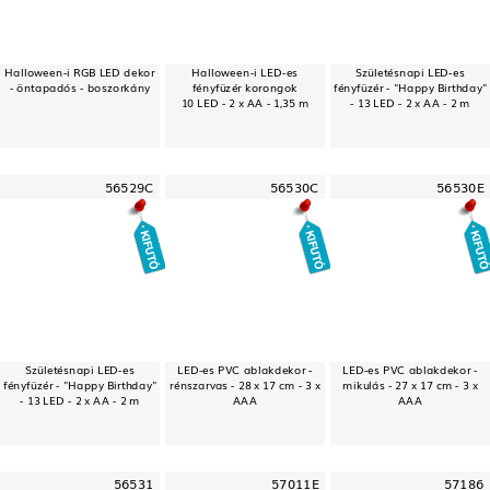
Halloween-i RGB LED dekor
Halloween-i LED-es
Születésnapi LED-es
- öntapadós - boszorkány
fényfüzér korongok
fényfüzér - "Happy Birthday"
10 LED - 2 x AA - 1,35 m
- 13 LED - 2 x AA - 2 m
56529C
56530C
56530E
Születésnapi LED-es
LED-es PVC ablakdekor -
LED-es PVC ablakdekor -
fényfüzér - "Happy Birthday"
rénszarvas - 28 x 17 cm - 3 x
mikulás - 27 x 17 cm - 3 x
- 13 LED - 2 x AA - 2 m
AAA
AAA
56531
57011E
57186