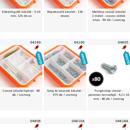
Kábelrögzítő készlet - 5-10
Képakasztó készlet - 116
Metrikus csavar készlet
mm, 125 db-os
részes
2 méret - csavar, alátét,
anya - 90 db / csomag
04289
04290
04805
Csavar készlet tiplivel - 60
Szeg és akasztó készlet -
Forgácslap csavar -
db / csomag
475 db / csomag
peremes lencsefejű - 4,2 x 16
mm - 80 db / csomag
04806
04810A
04818A