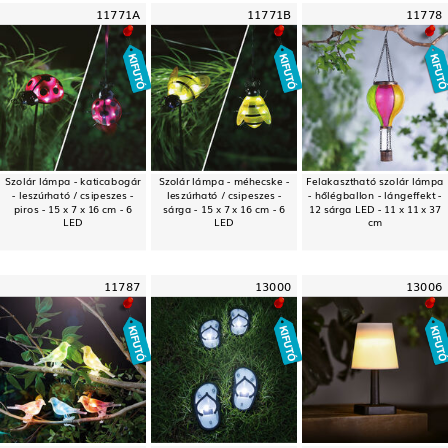
11771A
11771B
11778
Szolár lámpa - katicabogár
Szolár lámpa - méhecske -
Felakasztható szolár lámpa
- leszúrható / csipeszes -
leszúrható / csipeszes -
- hőlégballon - lángeffekt -
piros - 15 x 7 x 16 cm - 6
sárga - 15 x 7 x 16 cm - 6
12 sárga LED - 11 x 11 x 37
LED
LED
cm
11787
13000
13006