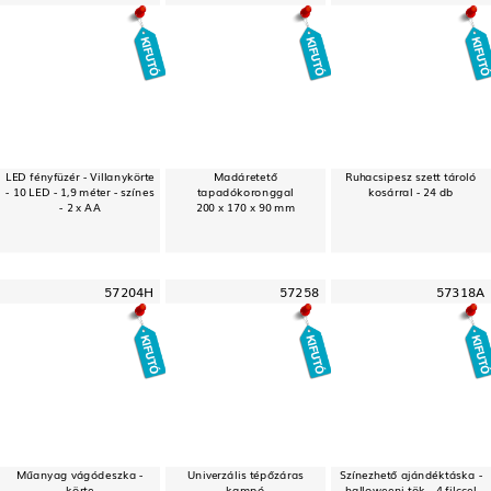
LED fényfüzér - Villanykörte
Madáretető
Ruhacsipesz szett tároló
- 10 LED - 1,9 méter - színes
tapadókoronggal
kosárral - 24 db
- 2 x AA
200 x 170 x 90 mm
57204H
57258
57318A
Műanyag vágódeszka -
Univerzális tépőzáras
Színezhető ajándéktáska -
körte
kampó
halloweeni tök - 4 filccel