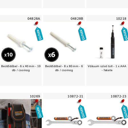
04828A
04828B
10218
Beütődűbel - 6 x 40 mm - 10
Beütődűbel - 8 x 80 mm - 6
Vákuum szívó toll - 1 x AAA
db / csomag
db / csomag
- fekete
10269
10872-21
10872-23