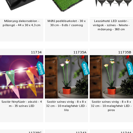
Műanyag dekorsablon -
Műfű padlóburkolat - 30 x
Leszúrható LED szolár -
pillangó - 44 x 30 x 4,3 cm
30 cm - 6 db / csomag
virágok - színes - fekete -
műanyag - 360 cm
11734
11735A
11735B
Szolár fényfüzér - zászló - 4
Szolár színes virág - 8 x 8 x
Szolár színes virág - 8 x 8 x
m - 35 színes LED
32 cm - 10 melegfehér LED -
32 cm - 10 melegfehér LED -
lila
piros
11735C
11743
11744