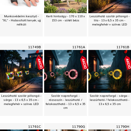
Munkavédelmi kesztyű -
Kerti hintaágy - 170 x 110 x
Leszúrható szolár pillangó -
"XL" - Habosított tenyér, ujj
153 cm - sötét bézs
lila - 13 x 6,5 x 35 cm -
nélküli
melegfehér + színes LED
11749B
11761A
11761B
Leszúrható szolár pillangó -
Szolár napraforgó -
Szolár napraforgó - sárga -
sárga - 13 x 6,5 x 35 cm -
rózsaszín - leszúrható /
leszúrható / felakasztható -
melegfehér + színes LED
felakasztható - 13 x 6,5 x 35
13 x 6,5 x 35 cm
cm
11761C
11790G
11790H