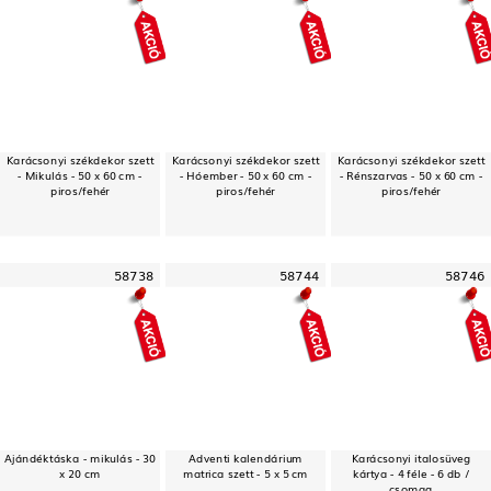
Karácsonyi székdekor szett
Karácsonyi székdekor szett
Karácsonyi székdekor szett
- Mikulás - 50 x 60 cm -
- Hóember - 50 x 60 cm -
- Rénszarvas - 50 x 60 cm -
piros/fehér
piros/fehér
piros/fehér
58738
58744
58746
Ajándéktáska - mikulás - 30
Adventi kalendárium
Karácsonyi italosüveg
x 20 cm
matrica szett - 5 x 5 cm
kártya - 4 féle - 6 db /
csomag