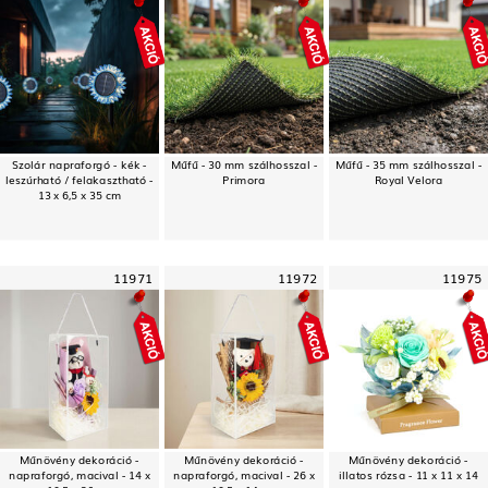
Szolár napraforgó - kék -
Műfű - 30 mm szálhosszal -
Műfű - 35 mm szálhosszal -
leszúrható / felakasztható -
Primora
Royal Velora
13 x 6,5 x 35 cm
11971
11972
11975
Műnövény dekoráció -
Műnövény dekoráció -
Műnövény dekoráció -
napraforgó, macival - 14 x
napraforgó, macival - 26 x
illatos rózsa - 11 x 11 x 14