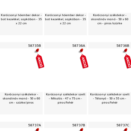
Karácsonyi hóember dekor -
Karácsonyi hóember dekor -
Karácsonyi székdekor -
bot kezekkel, sapkában - 35
bot kezekkel, sapkában - 35
skandináv manó - 50 x 60
x 22 cm
x 22 cm
cm - piros/szürke
58735B
58736A
58736B
Karácsonyi székdekor -
Karácsonyi székdekor szett
Karácsonyi székdekor szett
skandináv manó - 50 x 60
- Mikulás - 47 x 75 cm -
- Télanyó - 50 x 55 cm -
cm - szürke/piros
piros/fehér
piros/fehér
58737A
58737B
58737C