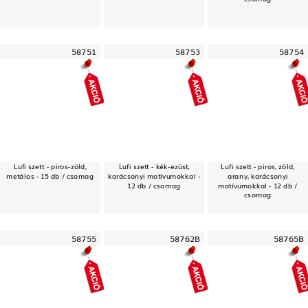
58751
58753
58754
Lufi szett - piros-zöld,
Lufi szett - kék-ezüst,
Lufi szett - piros, zöld,
metálos - 15 db / csomag
karácsonyi motívumokkal -
arany, karácsonyi
12 db / csomag
motívumokkal - 12 db /
csomag
58755
58762B
58765B