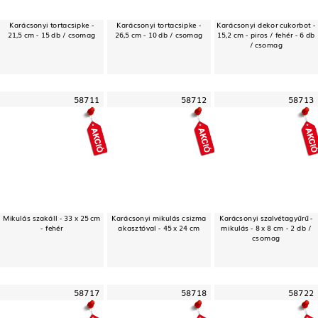
Karácsonyi tortacsipke -
Karácsonyi tortacsipke -
Karácsonyi dekor cukorbot -
21,5 cm - 15 db / csomag
26,5 cm - 10 db / csomag
15,2 cm - piros / fehér - 6 db
/ csomag
58711
58712
58713
Mikulás szakáll - 33 x 25 cm
Karácsonyi mikulás csizma
Karácsonyi szalvétagyűrű -
- fehér
akasztóval - 45 x 24 cm
mikulás - 8 x 8 cm - 2 db /
csomag
58717
58718
58722