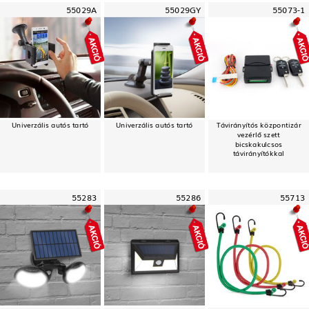
55029A
55029GY
55073-1
Univerzális autós tartó
Univerzális autós tartó
Távirányítós központizár
vezérlő szett
bicskakulcsos
távirányítókkal
55283
55286
55713