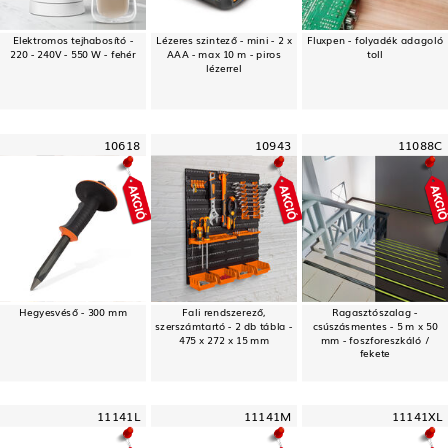
Elektromos tejhabosító -
Lézeres szintező - mini - 2 x
Fluxpen - folyadék adagoló
220 - 240V - 550 W - fehér
AAA - max 10 m - piros
toll
lézerrel
10618
10943
11088C
Hegyesvéső - 300 mm
Fali rendszerező,
Ragasztószalag -
szerszámtartó - 2 db tábla -
csúszásmentes - 5 m x 50
475 x 272 x 15 mm
mm - foszforeszkáló /
fekete
11141L
11141M
11141XL