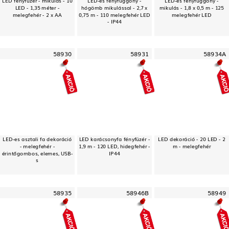
LED - 1,35 méter -
hógömb mikulással - 2,7 x
mikulás - 1,8 x 0,5 m - 125
melegfehér - 2 x AA
0,75 m - 110 melegfehér LED
melegfehér LED
- IP44
58930
58931
58934A
LED-es asztali fa dekoráció
LED karácsonyfa fényfüzér -
LED dekoráció - 20 LED - 2
- melegfehér -
1,9 m - 120 LED, hidegfehér -
m - melegfehér
érintőgombos, elemes, USB-
IP44
s
58935
58946B
58949