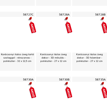
58727C
58728A
58728B
Karácsonyi italos üveg tartó
Karácsonyi italos üveg
Karácsonyi italos üveg
szalaggal - rénszarvas -
dekor - 3D mikulás -
dekor - 3D hóember -
poliészter - 32 x 12,5 cm
poliészter - 27 x 12 cm
poliészter - 27 x 12 cm
58730A
58730B
58735A