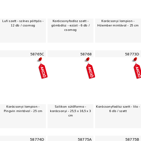
Lufi szett - színes pöttyös -
Karácsonyfadísz szett -
Karácsonyi lampion -
12 db / csomag
gömbdísz - ezüst - 6 db /
Hóember mintával - 25 cm
csomag
58765C
58768
58773D
Karácsonyi lampion -
Szilikon sütőforma -
Karácsonyfadísz szett - lila -
Pingvin mintával - 25 cm
karácsonyi - 25,5 x 16,5 x 3
6 db / szett
cm
58774D
58775A
58775B