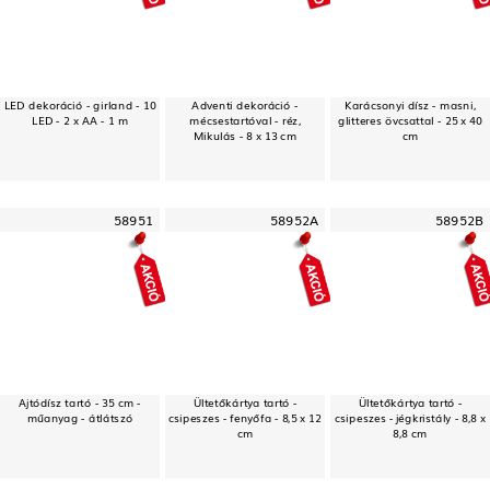
LED dekoráció - girland - 10
Adventi dekoráció -
Karácsonyi dísz - masni,
LED - 2 x AA - 1 m
mécsestartóval - réz,
glitteres övcsattal - 25 x 40
Mikulás - 8 x 13 cm
cm
58951
58952A
58952B
Ajtódísz tartó - 35 cm -
Ültetőkártya tartó -
Ültetőkártya tartó -
műanyag - átlátszó
csipeszes - fenyőfa - 8,5 x 12
csipeszes - jégkristály - 8,8 x
cm
8,8 cm