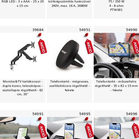
RGB LED - 3 x AAA - 25 x 20
költségszámítás funkcióval
75 / 150 W
x 15 cm
240V, max. 16 A, 3680W
4 - 8 ohm
PTW001
39684
54951
54990
Monitor&TV tartókonzol -
Telefontartó - mágneses,
Telefontartó - műszerfalra
dupla karos, teleszkópos -
szellőzőrácsra rögzíthető -
rögzíthető - 35 x 82 x 15 mm
asztallapra rögzíthető - 62
fekete
- fekete
cm, 30"
54991
54995
54996