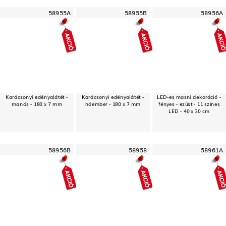
58955A
58955B
58956A
Karácsonyi edényalátét -
Karácsonyi edényalátét -
LED-es masni dekoráció -
manós - 180 x 7 mm
hóember - 180 x 7 mm
fényes - ezüst - 11 színes
LED - 40 x 30 cm
58956B
58958
58961A