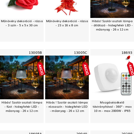
Műnövény dekoráció - rózsa
Műnövény dekoráció - rózsa
Hibás! Szolár asztali lámpa
- 3 szín - 5 x 5 x 30 cm
- 23 x 16 x 8 cm
- átlátszó - hidegfehér LED -
műanyag - 26 x 12 cm
13005B
13005C
18693
Hibás! Szolár asztali lámpa
Hibás ! Szolár asztali lámpa
Mozgásérzékelő
- füst - hidegfehér LED -
- rózsaszín - hidegfehér LED
távirányítóval - 360° - max
műanyag - 26 x 12 cm
- műanyag - 26 x 12 cm
10 m - max 2000W - IP65
18695A
20049
20250