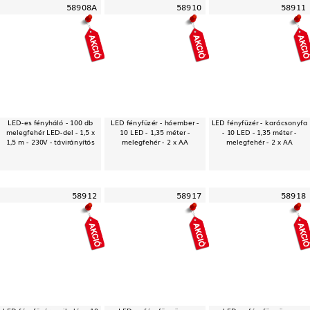
58908A
58910
58911
LED-es fényháló - 100 db
LED fényfüzér - hóember -
LED fényfüzér - karácsonyfa
melegfehér LED-del - 1,5 x
10 LED - 1,35 méter -
- 10 LED - 1,35 méter -
1,5 m - 230V - távirányítós
melegfehér - 2 x AA
melegfehér - 2 x AA
58912
58917
58918
LED fényfüzér - mikulás - 10
LED-es fényfüggöny -
LED-es fényfüggöny -