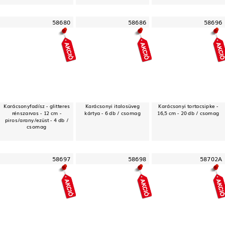
58680
58686
58696
Karácsonyfadísz - glitteres
Karácsonyi italosüveg
Karácsonyi tortacsipke -
rénszarvas - 12 cm -
kártya - 6 db / csomag
16,5 cm - 20 db / csomag
piros/arany/ezüst - 4 db /
csomag
58697
58698
58702A