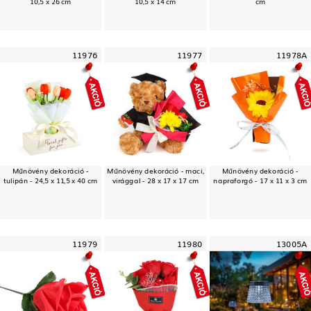
10,5 x 26 cm
10,5 x 14 cm
cm
11976
11977
11978A
Műnövény dekoráció -
Műnövény dekoráció - maci,
Műnövény dekoráció -
tulipán - 24,5 x 11,5 x 40 cm
virággal - 28 x 17 x 17 cm
napraforgó - 17 x 11 x 3 cm
11979
11980
13005A