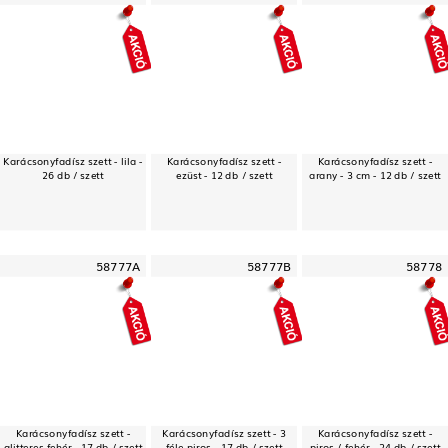
Karácsonyfadísz szett - lila -
Karácsonyfadísz szett -
Karácsonyfadísz szett -
26 db / szett
ezüst - 12 db / szett
arany - 3 cm - 12 db / szett
58777A
58777B
58778
Karácsonyfadísz szett -
Karácsonyfadísz szett - 3
Karácsonyfadísz szett -
glitteres fehér - 17 db / szett
féle piros - 17 db / szett
piros / fehér - 24 db / szett