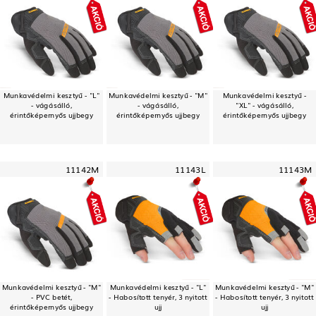
Munkavédelmi kesztyű - "L"
Munkavédelmi kesztyű - "M"
Munkavédelmi kesztyű -
- vágásálló,
- vágásálló,
"XL" - vágásálló,
érintőképernyős ujjbegy
érintőképernyős ujjbegy
érintőképernyős ujjbegy
11142M
11143L
11143M
Munkavédelmi kesztyű - "M"
Munkavédelmi kesztyű - "L"
Munkavédelmi kesztyű - "M"
- PVC betét,
- Habosított tenyér, 3 nyitott
- Habosított tenyér, 3 nyitott
érintőképernyős ujjbegy
ujj
ujj