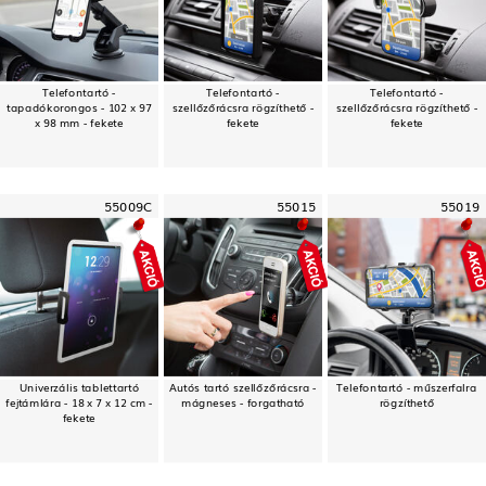
Telefontartó -
Telefontartó -
Telefontartó -
tapadókorongos - 102 x 97
szellőzőrácsra rögzíthető -
szellőzőrácsra rögzíthető -
x 98 mm - fekete
fekete
fekete
55009C
55015
55019
Univerzális tablettartó
Autós tartó szellőzőrácsra -
Telefontartó - műszerfalra
fejtámlára - 18 x 7 x 12 cm -
mágneses - forgatható
rögzíthető
fekete