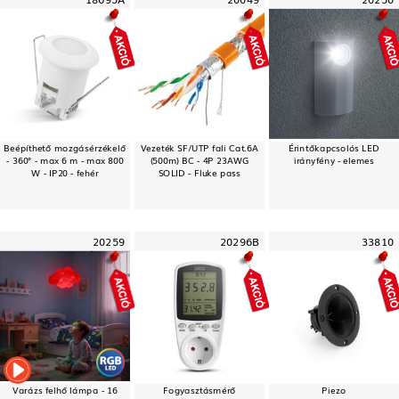
Beépíthető mozgásérzékelő
Vezeték SF/UTP fali Cat.6A
Érintőkapcsolós LED
- 360° - max 6 m - max 800
(500m) BC - 4P 23AWG
irányfény - elemes
W - IP20 - fehér
SOLID - Fluke pass
20259
20296B
33810
Varázs felhő lámpa - 16
Fogyasztásmérő
Piezo