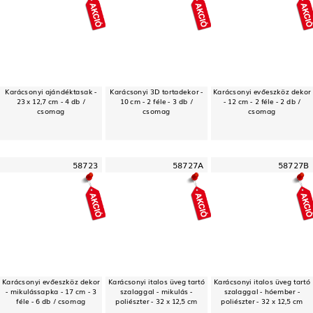
Karácsonyi ajándéktasak -
Karácsonyi 3D tortadekor -
Karácsonyi evőeszköz dekor
23 x 12,7 cm - 4 db /
10 cm - 2 féle - 3 db /
- 12 cm - 2 féle - 2 db /
csomag
csomag
csomag
58723
58727A
58727B
Karácsonyi evőeszköz dekor
Karácsonyi italos üveg tartó
Karácsonyi italos üveg tartó
- mikulássapka - 17 cm - 3
szalaggal - mikulás -
szalaggal - hóember -
féle - 6 db / csomag
poliészter - 32 x 12,5 cm
poliészter - 32 x 12,5 cm