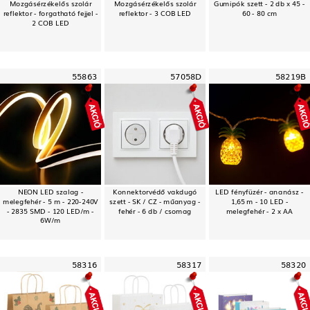
Mozgásérzékelős szolár
Mozgásérzékelős szolár
Gumipók szett - 2 db x 45 -
reflektor - forgatható fejjel -
reflektor - 3 COB LED
60 - 80 cm
2 COB LED
55863
57058D
58219B
NEON LED szalag -
Konnektorvédő vakdugó
LED fényfüzér - ananász -
melegfehér - 5 m - 220-240V
szett - SK / CZ - műanyag -
1,65 m - 10 LED -
- 2835 SMD - 120 LED/m -
fehér - 6 db / csomag
melegfehér - 2 x AA
6W/m
58316
58317
58320