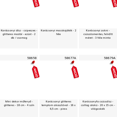
Karácsonyi dísz - csipeszes -
Karácsonyi macskajáték - 2
Karácsonyi zokni -
glitteres madár - ezüst - 2
féle
csúszásmentes, felnőtt
db / csomag
méret - 3 féle minta
58658
58677A
58679A
Mini dekor műfenyő -
Karácsonyi glitteres
Karácsonyfa csúcsdísz -
glitteres - 18 cm - 4 szín
templom akasztóval - 16 x
csillag alakú - 20 x 15 cm -
6,5 cm - piros
világoskék