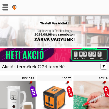
:
:
Akciós termékek (
224 termék)
BW1018
10057
10219