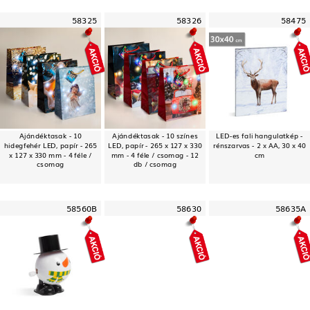
58325
58326
58475
Ajándéktasak - 10
Ajándéktasak - 10 színes
LED-es fali hangulatkép -
hidegfehér LED, papír - 265
LED, papír - 265 x 127 x 330
rénszarvas - 2 x AA, 30 x 40
x 127 x 330 mm - 4 féle /
mm - 4 féle / csomag - 12
cm
csomag
db / csomag
58560B
58630
58635A