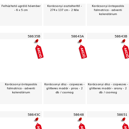
Felhúzható ugráló hóember
Karácsonyi asztalterítő -
Karácsonyi öntapadós
- 6 x 5 cm
274 x 137 cm - 2 féle
falmatrica - adventi
kalendárium
58635B
58643A
58643B
Karácsonyi öntapadós
Karácsonyi dísz - csipeszes -
Karácsonyi dísz - csipeszes -
falmatrica - adventi
glitteres madár - piros - 2
glitteres madár - arany - 2
kalendárium
db / csomag
db / csomag
58643C
58648
58651