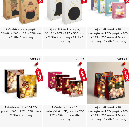
Ajándéktasak - papír,
Ajándéktasak - papír,
Ajándéktasak - 10
"Kraft" - 265 x 127 x 330 mm
"Kraft" - 265 x 127 x 330 mm
melegfehér LED, papír - 265
- 2 féle / csomag
- 2 féle / csomag - 12 db /
x 127 x 330 mm - 4 féle /
csomag
csomag - 12 db / csomag
58321
58322
58324
Ajándéktasak - 10 LED,
Ajándéktasak - 10
Ajándéktasak - 10
papír - 265 x 127 x 330 mm -
melegfehér LED, papír - 265
melegfehér LED, papír - 265
2 féle / csomag
x 127 x 330 mm - 4 féle /
x 127 x 330 mm - 2 féle /
csomag
csomag - 12 db / csomag