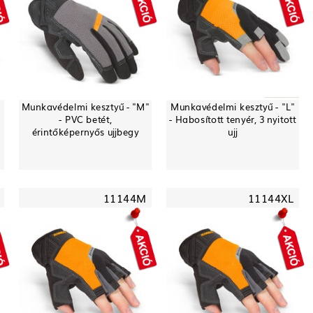
Munkavédelmi kesztyű - "M"
Munkavédelmi kesztyű - "L"
- PVC betét,
- Habosított tenyér, 3 nyitott
érintőképernyős ujjbegy
ujj
11144M
11144XL