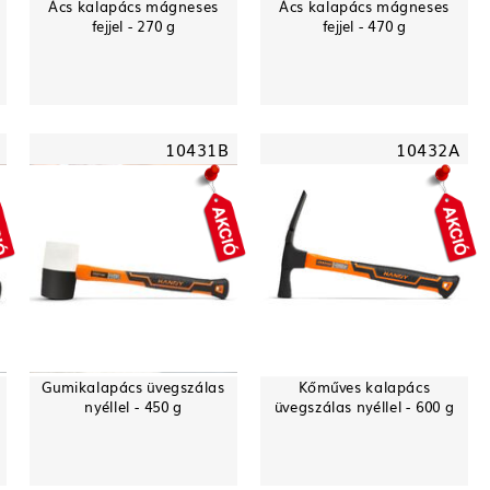
Ács kalapács mágneses
Ács kalapács mágneses
fejjel - 270 g
fejjel - 470 g
10431B
10432A
Gumikalapács üvegszálas
Kőműves kalapács
nyéllel - 450 g
üvegszálas nyéllel - 600 g