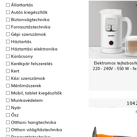
Állattartás
Autós kiegészítők
Biztonságtechnika
Forrasztás­technika
Gépi szerszámok
Háztartás
Háztartási elektronika
Karácsony
Elektromos tejhabosít
Kerékpár felszerelés
220 - 240V - 550 W - fe
Kert
Kézi szerszámok
Mérőműszerek
Mobil, tablet kiegészítők
Munkavédelem
104
Nyár
Ősz
Otthoni hangtechnika
Otthon világítástechnika
Ragasztás­technika