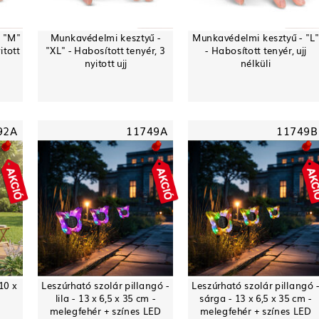
- "M"
Munkavédelmi kesztyű -
Munkavédelmi kesztyű - "L"
itott
"XL" - Habosított tenyér, 3
- Habosított tenyér, ujj
nyitott ujj
nélküli
92A
11749A
11749B
10 x
Leszúrható szolár pillangó -
Leszúrható szolár pillangó 
lila - 13 x 6,5 x 35 cm -
sárga - 13 x 6,5 x 35 cm -
melegfehér + színes LED
melegfehér + színes LED