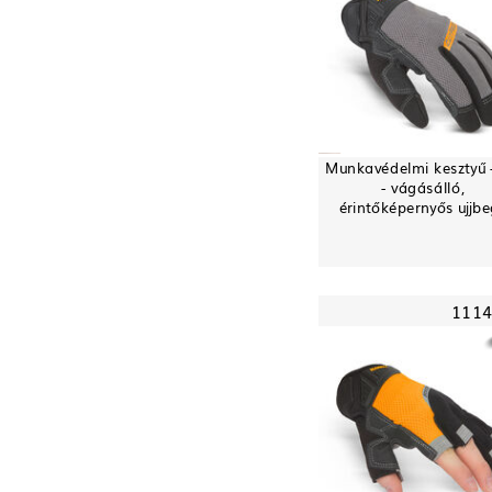
Munkavédelmi kesztyű -
- vágásálló,
érintőképernyős ujjb
111