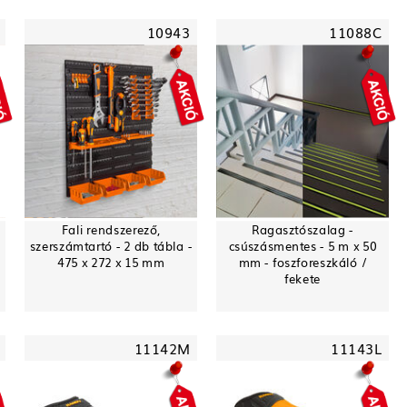
10943
11088C
Fali rendszerező,
Ragasztószalag -
szerszámtartó - 2 db tábla -
csúszásmentes - 5 m x 50
475 x 272 x 15 mm
mm - foszforeszkáló /
fekete
11142M
11143L