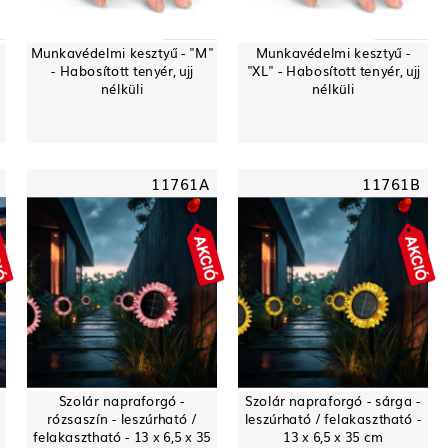
Munkavédelmi kesztyű - "M"
Munkavédelmi kesztyű -
- Habosított tenyér, ujj
"XL" - Habosított tenyér, ujj
nélküli
nélküli
11761A
11761B
-
Szolár napraforgó -
Szolár napraforgó - sárga -
rózsaszín - leszúrható /
leszúrható / felakasztható -
felakasztható - 13 x 6,5 x 35
13 x 6,5 x 35 cm