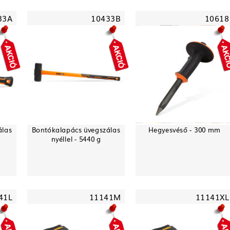
33A
10433B
10618
álas
Bontókalapács üvegszálas
Hegyesvéső - 300 mm
nyéllel - 5440 g
41L
11141M
11141XL