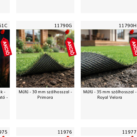
61C
11790G
11790H
k -
Műfű - 30 mm szálhosszal -
Műfű - 35 mm szálhosszal -
ató -
Primora
Royal Velora
975
11976
11977