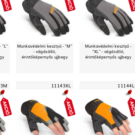
 "L"
Munkavédelmi kesztyű - "M"
Munkavédelmi kesztyű -
- vágásálló,
"XL" - vágásálló,
egy
érintőképernyős ujjbegy
érintőképernyős ujjbegy
43M
11143XL
11144L