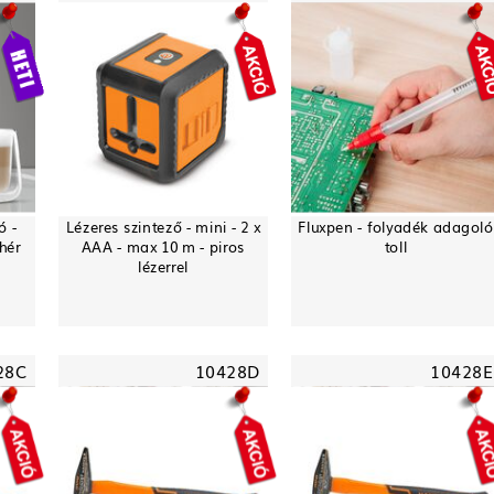
ó -
Lézeres szintező - mini - 2 x
Fluxpen - folyadék adagoló
hér
AAA - max 10 m - piros
toll
lézerrel
28C
10428D
10428E