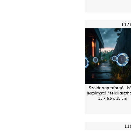
117
Szolár napraforgó - ké
leszúrható / felakaszth
13 x 6,5 x 35 cm
11