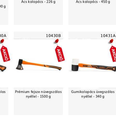
Ács kalapács - 226 g
Ács kalapács - 450 g
00 g
30A
10430B
10431A
álas
Prémium fejsze nüvegszálas
Gumikalapács üvegszálas
nyéllel - 1500 g
nyéllel - 340 g