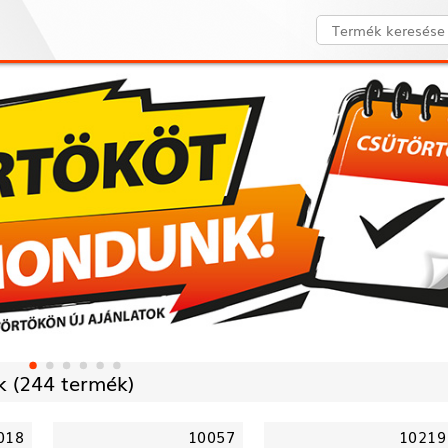
 (
244 termék)
018
10057
10219