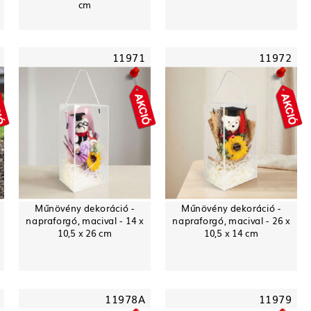
cm
11971
11972
Műnövény dekoráció -
Műnövény dekoráció -
napraforgó, macival - 14 x
napraforgó, macival - 26 x
10,5 x 26 cm
10,5 x 14 cm
11978A
11979