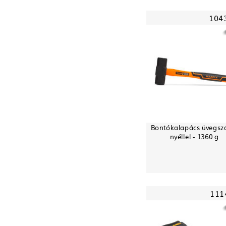
104
Bontókalapács üvegsz
nyéllel - 1360 g
111