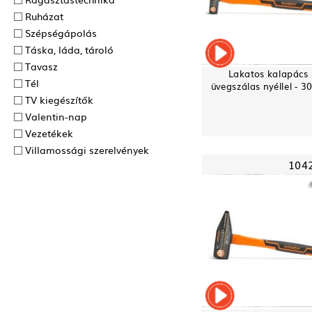
Ruházat
Szépségápolás
Táska, láda, tároló
Tavasz
Lakatos kalapács
Tél
üvegszálas nyéllel - 3
TV kiegészítők
Valentin-nap
Vezetékek
Villamossági szerelvények
104