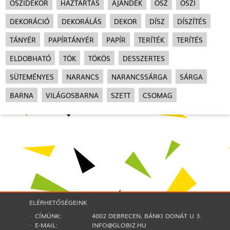
ŐSZIDEKOR
HÁZTARTÁS
AJÁNDÉK
ŐSZ
ŐSZI
DEKORÁCIÓ
DEKORÁLÁS
DEKOR
DÍSZ
DÍSZÍTÉS
TÁNYÉR
PAPÍRTÁNYÉR
PAPÍR
TERÍTÉK
TERÍTÉS
ELDOBHATÓ
TÖK
TÖKÖS
DESSZERTES
SÜTEMÉNYES
NARANCS
NARANCSSÁRGA
SÁRGA
BARNA
VILÁGOSBARNA
SZETT
CSOMAG
ELÉRHETŐSÉGEINK
· CÍMÜNK:
4002 DEBRECEN, BÁNKI DONÁT U 3.
· E-MAIL:
INFO@GLOBIZ.HU