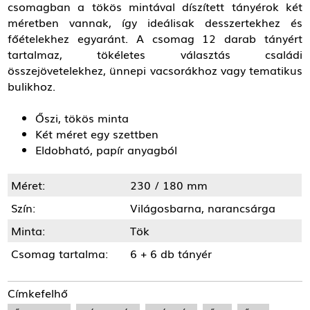
csomagban a tökös mintával díszített tányérok két
méretben vannak, így ideálisak desszertekhez és
főételekhez egyaránt. A csomag 12 darab tányért
tartalmaz, tökéletes választás családi
összejövetelekhez, ünnepi vacsorákhoz vagy tematikus
bulikhoz.
Őszi, tökös minta
Két méret egy szettben
Eldobható, papír anyagból
Méret:
230 / 180 mm
Szín:
Világosbarna, narancsárga
Minta:
Tök
Csomag tartalma:
6 + 6 db tányér
Címkefelhő