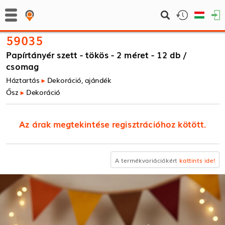
59035
Papírtányér szett - tökös - 2 méret - 12 db /
csomag
Háztartás
Dekoráció, ajándék
Ősz
Dekoráció
Az árak megtekintése regisztrációhoz kötött.
A termékvariációkért
kattints ide!