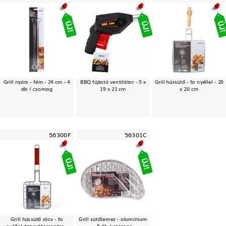
Grill nyárs - fém - 24 cm - 4
BBQ fújtató ventilátor - 5 x
Grill hússütő - fa nyéllel - 20
db / csomag
19 x 21 cm
x 20 cm
56300F
56301C
Grill hússütő rács - fa
Grill sütőlemez - alumínium
nyéllel, tapadásmentes -
- 5 db / csomag