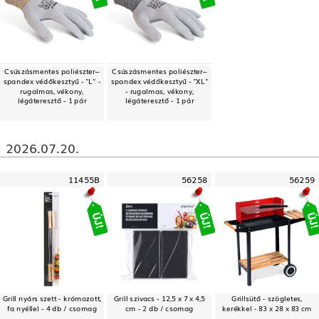
Csúszásmentes poliészter–
Csúszásmentes poliészter–
spandex védőkesztyű - "L" -
spandex védőkesztyű - "XL"
rugalmas, vékony,
- rugalmas, vékony,
légáteresztő - 1 pár
légáteresztő - 1 pár
2026.07.20.
11455B
56258
56259
Grill nyárs szett - krómozott,
Grill szivacs - 12,5 x 7 x 4,5
Grillsütő - szögletes,
fa nyéllel - 4 db / csomag
cm - 2 db / csomag
kerékkel - 83 x 28 x 83 cm