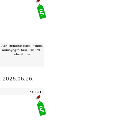
Akril zománcfesték - fémre,
műanyagra, fára - 400 ml -
alumínium
2026.06.26.
17303CC