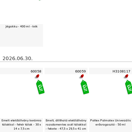
Jégakku - 400 ml - kék
2026.06.30.
60058
60059
H3108117
Emelt etetőállvány kerámia
Emelt, állítható etetőállvány
Pattex Palmatex Univerzális
tálakkal - fehér tálak - 30 x
rozsdamentes acél tálakkal
erősragasztó - 50 ml
14 x 7,5 cm
- fekete - 47,5 x 29,5 x 41 cm