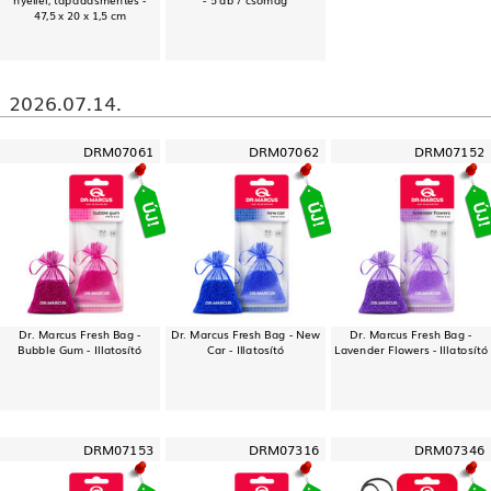
47,5 x 20 x 1,5 cm
2026.07.14.
DRM07061
DRM07062
DRM07152
Dr. Marcus Fresh Bag -
Dr. Marcus Fresh Bag - New
Dr. Marcus Fresh Bag -
Bubble Gum - Illatosító
Car - Illatosító
Lavender Flowers - Illatosító
DRM07153
DRM07316
DRM07346