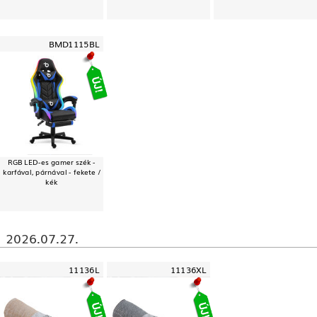
BMD1115BL
RGB LED-es gamer szék -
karfával, párnával - fekete /
kék
2026.07.27.
11136L
11136XL