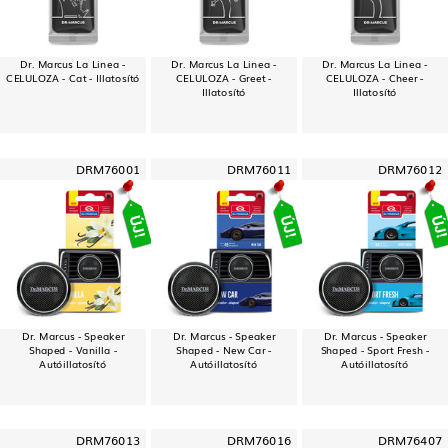
Dr. Marcus La Linea -
Dr. Marcus La Linea -
Dr. Marcus La Linea -
CELULOZA - Cat - Illatosító
CELULOZA - Greet -
CELULOZA - Cheer -
Illatosító
Illatosító
DRM76001
DRM76011
DRM76012
Dr. Marcus - Speaker
Dr. Marcus - Speaker
Dr. Marcus - Speaker
Shaped - Vanilla -
Shaped - New Car -
Shaped - Sport Fresh -
Autóillatosító
Autóillatosító
Autóillatosító
DRM76013
DRM76016
DRM76407