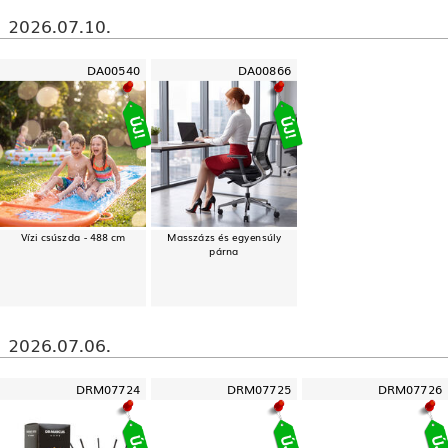
2026.07.10.
DA00540
DA00866
Vízi csúszda - 488 cm
Masszázs és egyensúly
párna
2026.07.06.
DRM07724
DRM07725
DRM07726