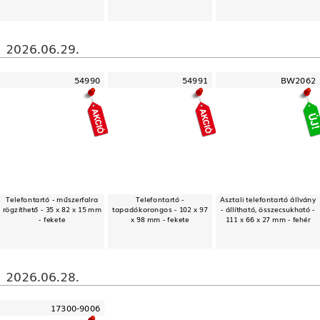
2026.06.29.
54990
54991
BW2062
Telefontartó - műszerfalra
Telefontartó -
Asztali telefontartó állvány
rögzíthető - 35 x 82 x 15 mm
tapadókorongos - 102 x 97
- állítható, összecsukható -
- fekete
x 98 mm - fekete
111 x 66 x 27 mm - fehér
2026.06.28.
17300-9006