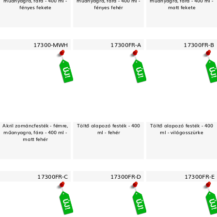
műanyagra, fára - 400 ml -
műanyagra, fára - 400 ml -
műanyagra, fára - 400 ml -
fényes fekete
fényes fehér
matt fekete
17300-MWH
17300FR-A
17300FR-B
Akril zománcfesték - fémre,
Töltő alapozó festék - 400
Töltő alapozó festék - 400
műanyagra, fára - 400 ml -
ml - fehér
ml - világosszürke
matt fehér
17300FR-C
17300FR-D
17300FR-E