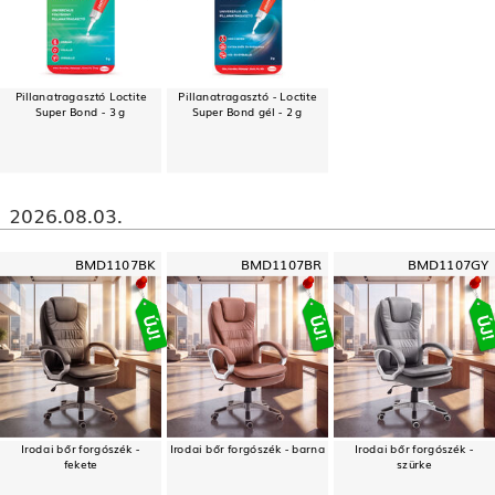
Pillanatragasztó Loctite
Pillanatragasztó - Loctite
Super Bond - 3 g
Super Bond gél - 2 g
2026.08.03.
BMD1107BK
BMD1107BR
BMD1107GY
Irodai bőr forgószék -
Irodai bőr forgószék - barna
Irodai bőr forgószék -
fekete
szürke