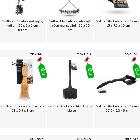
Grilltisztító kefe - műanyag
Grilltisztító kefe - szélesfejű,
Grilltisztító kefe - 3 az 1-ben
nyéllel - 25 x 5 x 3 cm -
műanyag nyéllel - 17 x 30
- 15 x 7,3 x 10 cm
fekete
cm
56284C
56285B
56285C
Grilltisztító kefe - fa nyéllel -
Grilltisztító kefe - 44 x 13 cm
Grilltisztító kefe - 3 az 1-ben
23 x 6,5 x 3 cm
- fekete
- 37,5 x 7,3 x 9 cm
56289B
56295B
56300E