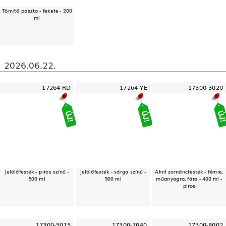
Tömítő paszta - fekete - 200
ml
2026.06.22.
17264-RD
17264-YE
17300-3020
Jelölőfesték - piros színű -
Jelölőfesték - sárga színű -
Akril zománcfesték - fémre,
500 ml
500 ml
műanyagra, fára - 400 ml -
piros
17300-5015
17300-7040
17300-8002