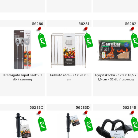
56280
56281
56282
Húsforgató lapát szett - 3
Grillsütő rács - 27 x 26 x 3
Gyújtóskocka - 12,5 x 18,5 x
db / csomag
cm
1,6 cm - 32 db / csomag
56283C
56283D
56284B