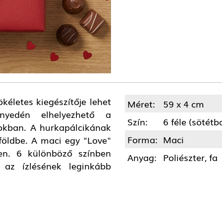
kéletes kiegészítője lehet
Méret:
59 x 4 cm
nnyedén elhelyezhető a
Szín:
6 féle (sötétb
sokban. A hurkapálcikának
Forma:
Maci
földbe. A maci egy "Love"
ében. 6 különböző színben
Anyag:
Poliészter, fa
 az ízlésének leginkább