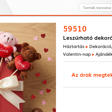
59510
Leszúrható dekorác
Háztartás
Dekoráció
Valentin-nap
Ajándé
Az árak megtek