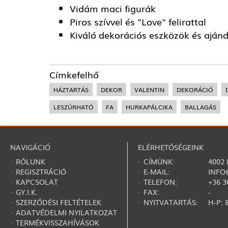
Vidám maci figurák
Piros szívvel és "Love" felirattal
Kiváló dekorációs eszközök és aján
Címkefelhő
HÁZTARTÁS
DEKOR
VALENTIN
DEKORÁCIÓ
LESZÚRHATÓ
FA
HURKAPÁLCIKA
BALLAGÁS
NAVIGÁCIÓ
ELÉRHETŐSÉGEINK
·
RÓLUNK
· CÍMÜNK:
4002
·
REGISZTRÁCIÓ
· E-MAIL:
INFO
·
KAPCSOLAT
· TELEFON:
+36 3
·
GY.I.K.
· FAX:
-
·
SZERZŐDÉSI FELTÉTELEK
· NYITVATARTÁS:
H-P: 8
·
ADATVÉDELMI NYILATKOZAT
·
TERMÉKVISSZAHÍVÁSOK