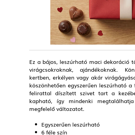
Ez a bájos, leszúrható maci dekoráció tö
virágcsokroknak, ajándékoknak. Kö
kertben, erkélyen vagy akár virágágyá
köszönhetően egyszerűen leszúrható a 
felirattal díszített szivet tart a kez
kapható, így mindenki megtalálhatja
megfelelő változatot.
Egyszerűen leszúrható
6 féle szín