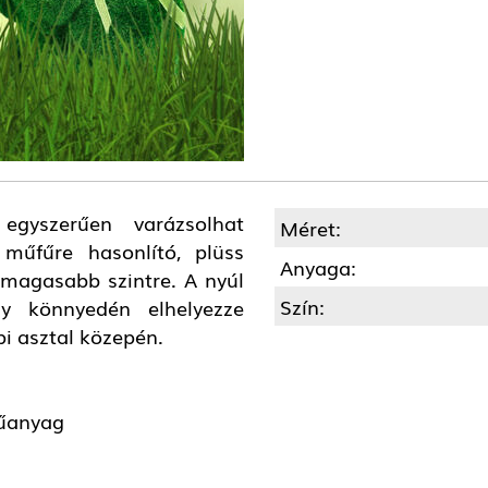
egyszerűen varázsolhat
Méret:
műfűre hasonlító, plüss
Anyaga:
 magasabb szintre. A nyúl
Szín:
y könnyedén elhelyezze
i asztal közepén.
műanyag