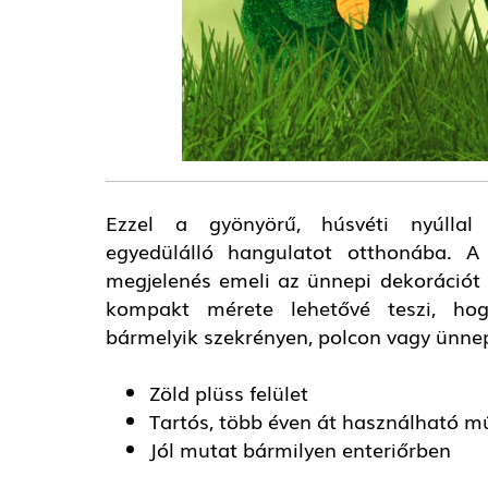
Ezzel a gyönyörű, húsvéti nyúllal 
egyedülálló hangulatot otthonába. A 
megjelenés emeli az ünnepi dekorációt
kompakt mérete lehetővé teszi, hog
bármelyik szekrényen, polcon vagy ünnep
Zöld plüss felület
Tartós, több éven át használható 
Jól mutat bármilyen enteriőrben