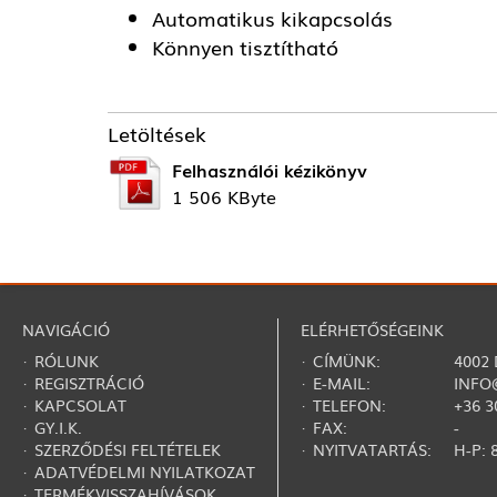
Automatikus kikapcsolás
Könnyen tisztítható
Letöltések
Felhasználói kézikönyv
1 506 KByte
NAVIGÁCIÓ
ELÉRHETŐSÉGEINK
·
RÓLUNK
· CÍMÜNK:
4002
·
REGISZTRÁCIÓ
· E-MAIL:
INFO
·
KAPCSOLAT
· TELEFON:
+36 3
·
GY.I.K.
· FAX:
-
·
SZERZŐDÉSI FELTÉTELEK
· NYITVATARTÁS:
H-P: 8
·
ADATVÉDELMI NYILATKOZAT
·
TERMÉKVISSZAHÍVÁSOK