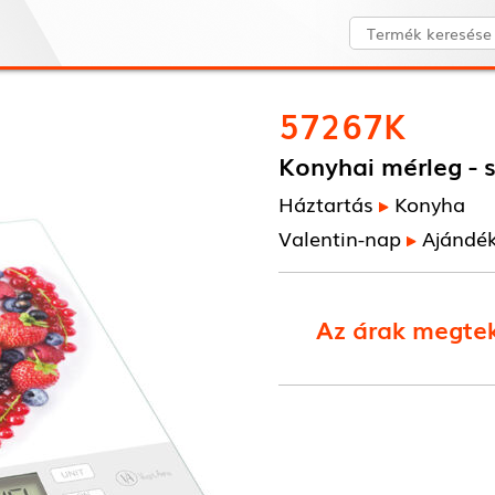
57267K
Konyhai mérleg - s
Háztartás
Konyha
Valentin-nap
Ajándé
Az árak megtek