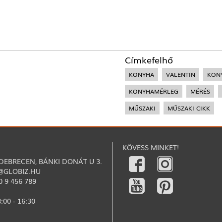
Címkefelhő
KONYHA
VALENTIN
KON
KONYHAMÉRLEG
MÉRÉS
MŰSZAKI
MŰSZAKI CIKK
KÖVESS MINKET!
 DEBRECEN, BÁNKI DONÁT U 3.
@GLOBIZ.HU
0 9 456 789
:00 - 16:30