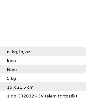
g, kg, lb, oz
Igen
Nem
5 kg
15 x 21,5 cm
1 db CR2032 - 3V (elem tartozék)