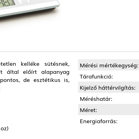
tetlen kelléke sütésnek,
Mérési mértékegység:
 által előírt alapanyag
Tárafunkció:
ntos, de esztétikus is,
Kijelző háttérvilgítás:
.
Méréshatár:
Méret:
Energiaforrás:
 oz)