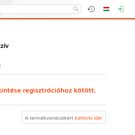
zív
k
intése regisztrációhoz kötött.
A termékvariációkért
kattints ide!