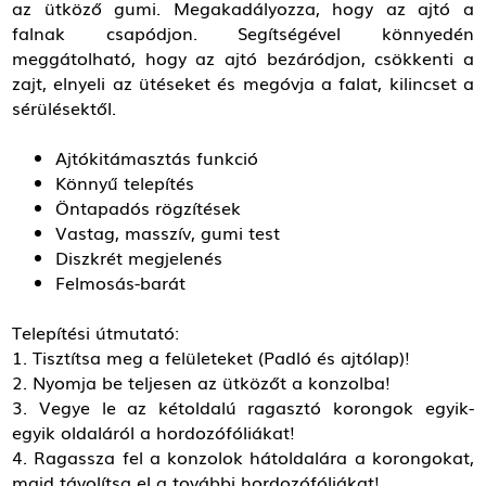
az ütköző gumi. Megakadályozza, hogy az ajtó a
falnak csapódjon. Segítségével könnyedén
meggátolható, hogy az ajtó bezáródjon, csökkenti a
zajt, elnyeli az ütéseket és megóvja a falat, kilincset a
sérülésektől.
Ajtókitámasztás funkció
Könnyű telepítés
Öntapadós rögzítések
Vastag, masszív, gumi test
Diszkrét megjelenés
Felmosás-barát
Telepítési útmutató:
1. Tisztítsa meg a felületeket (Padló és ajtólap)!
2. Nyomja be teljesen az ütközőt a konzolba!
3. Vegye le az kétoldalú ragasztó korongok egyik-
egyik oldaláról a hordozófóliákat!
4. Ragassza fel a konzolok hátoldalára a korongokat,
majd távolítsa el a további hordozófóliákat!