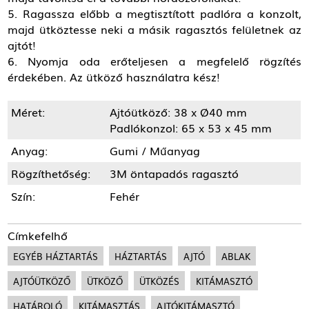
5. Ragassza előbb a megtisztított padlóra a konzolt,
majd ütköztesse neki a másik ragasztós felületnek az
ajtót!
6. Nyomja oda erőteljesen a megfelelő rögzítés
érdekében. Az ütköző használatra kész!
Méret:
Ajtóütköző: 38 x Ø40 mm
Padlókonzol: 65 x 53 x 45 mm
Anyag:
Gumi / Műanyag
Rögzíthetőség:
3M öntapadós ragasztó
Szín:
Fehér
Címkefelhő
EGYÉB HÁZTARTÁS
HÁZTARTÁS
AJTÓ
ABLAK
AJTÓÜTKÖZŐ
ÜTKÖZŐ
ÜTKÖZÉS
KITÁMASZTÓ
HATÁROLÓ
KITÁMASZTÁS
AJTÓKITÁMASZTÓ