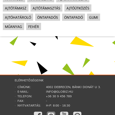
AJTÓTÁMASZ
AJTÓTÁMASZTÁS
AJTÓÜTKÖZÉS
AJTÓHATÁROLÓ
ÖNTAPADÓS
ÖNTAPADÓ
GUMI
MŰANYAG
FEHÉR
ELÉRHETŐSÉGEINK
· CÍMÜNK:
4002 DEBRECEN, BÁNKI DONÁT U 3.
· E-MAIL:
INFO@GLOBIZ.HU
· TELEFON:
+36 30 9 456 789
· FAX:
-
· NYITVATARTÁS:
H-P: 8:00 - 16:30