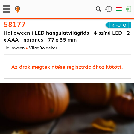
58177
KIFUTÓ
Halloween-i LED hangulatvilágítás - 4 színű LED - 2
x AAA - narancs - 77 x 35 mm
Halloween
Világító dekor
Az árak megtekintése regisztrációhoz kötött.