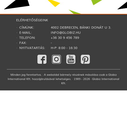
ELÉRHETŐSÉGEINK
· CÍMÜNK:
4002 DEBRECEN, BÁNKI DONÁT U 3.
· E-MAIL:
INFO@GLOBIZ.HU
· TELEFON:
+36 30 9 456 789
· FAX:
-
· NYITVATARTÁS:
H-P: 8:00 - 16:30
Minden jog fenntartva. · A weboldal bármely részének másolása csak a Globiz
International Kft. hozzájárulásával lehetséges. · 1989 - 2026 · Globiz International
Kft.