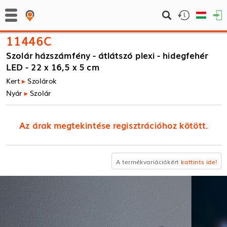
11446C
Szolár házszámfény - átlátszó plexi - hidegfehér
LED - 22 x 16,5 x 5 cm
Kert
Szolárok
Nyár
Szolár
Az árak megtekintése regisztrációhoz kötött.
A termékvariációkért
kattints ide!