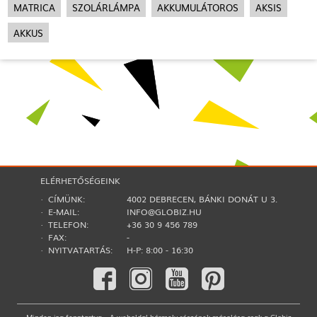
MATRICA
SZOLÁRLÁMPA
AKKUMULÁTOROS
AKSIS
AKKUS
ELÉRHETŐSÉGEINK
· CÍMÜNK:
4002 DEBRECEN, BÁNKI DONÁT U 3.
· E-MAIL:
INFO@GLOBIZ.HU
· TELEFON:
+36 30 9 456 789
· FAX:
-
· NYITVATARTÁS:
H-P: 8:00 - 16:30
Minden jog fenntartva. · A weboldal bármely részének másolása csak a Globiz