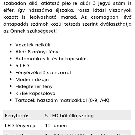
szabadon álló, átlátszó plexire akár 3 jegyű szám is
elfér, így házszáma éjszaka, rossz látási viszonyok
között is leolvasható marad. Az csomagban lévő
öntapadós számok közül tetszés szerint kiválaszthatja
az Önnek szükségeset!
Vezeték nélküli
Akár 8 órányi fény
Automatikus ki és bekapcsolás
5 LED
Fényérzékelő szenzorral
Modern dizájn
Hidegfehér fény
Ki/Be kapcsolóval
Tartozék házszám matricákkal (0-9, A-K)
Fényforrás:
5 LED-ből álló szalag
LED fényereje:
12 lumen