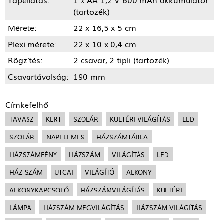
Tápellátás:
1 x AA 1,2 V 600 mAh akkumulátor
(tartozék)
Mérete:
22 x 16,5 x 5 cm
Plexi mérete:
22 x 10 x 0,4 cm
Rögzítés:
2 csavar, 2 tipli (tartozék)
Csavartávolság:
190 mm
Címkefelhő
TAVASZ
KERT
SZOLÁR
KÜLTÉRI VILÁGÍTÁS
LED
SZOLÁR
NAPELEMES
HÁZSZÁMTÁBLA
HÁZSZÁMFÉNY
HÁZSZÁM
VILÁGÍTÁS
LED
HÁZ SZÁM
UTCAI
VILÁGÍTÓ
ALKONY
ALKONYKAPCSOLÓ
HÁZSZÁMVILÁGÍTÁS
KÜLTÉRI
LÁMPA
HÁZSZÁM MEGVILÁGÍTÁS
HÁZSZÁM VILÁGÍTÁS