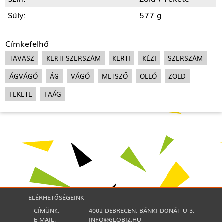
Súly:
577 g
Címkefelhő
TAVASZ
KERTI SZERSZÁM
KERTI
KÉZI
SZERSZÁM
ÁGVÁGÓ
ÁG
VÁGÓ
METSZŐ
OLLÓ
ZÖLD
FEKETE
FAÁG
ELÉRHETŐSÉGEINK
· CÍMÜNK:
4002 DEBRECEN, BÁNKI DONÁT U 3.
· E-MAIL:
INFO@GLOBIZ.HU