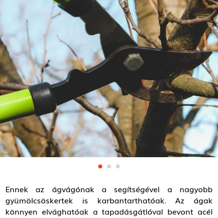
Ennek az ágvágónak a segítségével a nagyobb
gyümölcsöskertek is karbantarthatóak. Az ágak
könnyen elvághatóak a tapadásgátlóval bevont acél