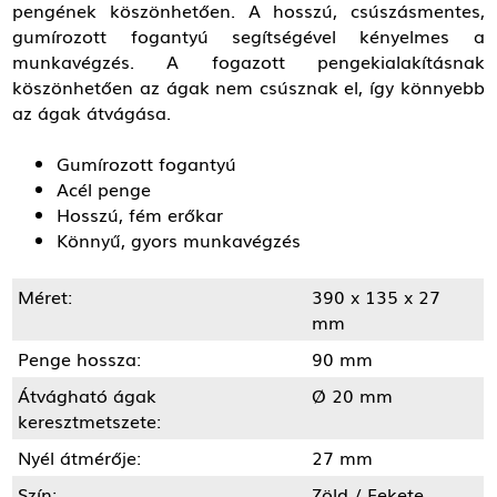
pengének köszönhetően. A hosszú, csúszásmentes,
gumírozott fogantyú segítségével kényelmes a
munkavégzés. A fogazott pengekialakításnak
köszönhetően az ágak nem csúsznak el, így könnyebb
az ágak átvágása.
Gumírozott fogantyú
Acél penge
Hosszú, fém erőkar
Könnyű, gyors munkavégzés
Méret:
390 x 135 x 27
mm
Penge hossza:
90 mm
Átvágható ágak
Ø 20 mm
keresztmetszete:
Nyél átmérője:
27 mm
Szín:
Zöld / Fekete