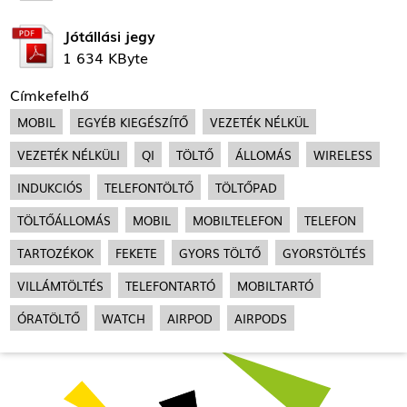
Jótállási jegy
1 634 KByte
Címkefelhő
MOBIL
EGYÉB KIEGÉSZÍTŐ
VEZETÉK NÉLKÜL
VEZETÉK NÉLKÜLI
QI
TÖLTŐ
ÁLLOMÁS
WIRELESS
INDUKCIÓS
TELEFONTÖLTŐ
TÖLTŐPAD
TÖLTŐÁLLOMÁS
MOBIL
MOBILTELEFON
TELEFON
TARTOZÉKOK
FEKETE
GYORS TÖLTŐ
GYORSTÖLTÉS
VILLÁMTÖLTÉS
TELEFONTARTÓ
MOBILTARTÓ
ÓRATÖLTŐ
WATCH
AIRPOD
AIRPODS