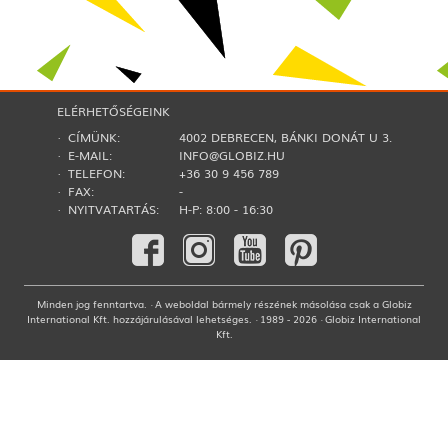
ELÉRHETŐSÉGEINK
· CÍMÜNK:
4002 DEBRECEN, BÁNKI DONÁT U 3.
· E-MAIL:
INFO@GLOBIZ.HU
· TELEFON:
+36 30 9 456 789
· FAX:
-
· NYITVATARTÁS:
H-P: 8:00 - 16:30
Minden jog fenntartva. · A weboldal bármely részének másolása csak a Globiz
International Kft. hozzájárulásával lehetséges. · 1989 - 2026 · Globiz International
Kft.