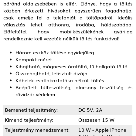
bőrönd oldalzsebében is elfér. Előnye, hogy a töltés
közben érkezett hívásokat egyszerűen fogadhatja,
csak emelje fel a telefonját a töltőpadról. Ideális
választás lehet otthonra, irodába, hálószobába.
Előfeltétel, hogy mobilkészülékének gyárilag
rendelkeznie kell vezeték nélküli töltés funkcióval!
Három eszköz töltése egyidejűleg
Kompakt méret
Kihajtható, mágneses óratöltő, fülhallgató töltő
Összehajtható, letisztult dizájn
Kábelek csatlakoztatása nélküli töltés
Beépített túlfeszültség, alacsony feszültség és
rövidzár védelem
Bemeneti teljesítmény:
DC 5V, 2A
Kimenő teljesítmény:
Összesen 15 W
Teljesítmény menedzsment:
10 W - Apple iPhone