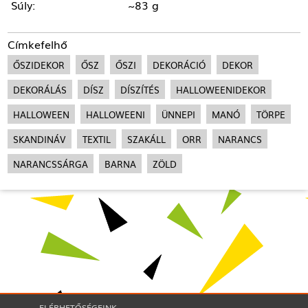
Súly:
~83 g
Címkefelhő
ŐSZIDEKOR
ŐSZ
ŐSZI
DEKORÁCIÓ
DEKOR
DEKORÁLÁS
DÍSZ
DÍSZÍTÉS
HALLOWEENIDEKOR
HALLOWEEN
HALLOWEENI
ÜNNEPI
MANÓ
TÖRPE
SKANDINÁV
TEXTIL
SZAKÁLL
ORR
NARANCS
NARANCSSÁRGA
BARNA
ZÖLD
ELÉRHETŐSÉGEINK