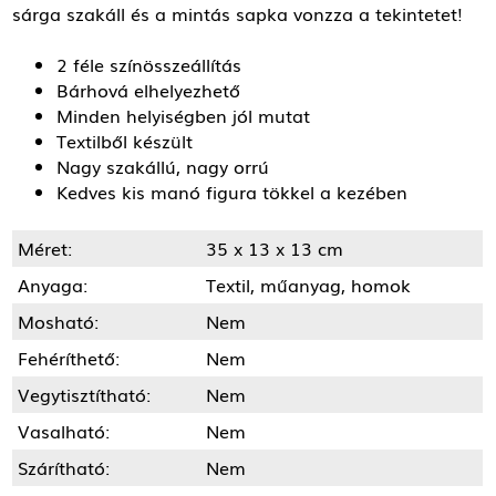
sárga szakáll és a mintás sapka vonzza a tekintetet!
2 féle színösszeállítás
Bárhová elhelyezhető
Minden helyiségben jól mutat
Textilből készült
Nagy szakállú, nagy orrú
Kedves kis manó figura tökkel a kezében
Méret:
35 x 13 x 13 cm
Anyaga:
Textil, műanyag, homok
Mosható:
Nem
Fehéríthető:
Nem
Vegytisztítható:
Nem
Vasalható:
Nem
Szárítható:
Nem