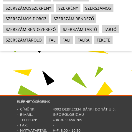
SZERSZÁMOSSZEKRÉNY
SZEKRÉNY
SZERSZÁMOS
SZERSZÁMOS DOBOZ
SZERSZÁM RENDEZŐ
SZERSZÁM RENDSZEREZŐ
SZERSZÁM TARTÓ
TARTÓ
SZERSZÁMTÁROLÓ
FAL
FALI
FALRA
FEKETE
ELÉRHETŐSÉGEINK
· CÍMÜNK:
4002 DEBRECEN, BÁNKI DONÁT U 3.
· E-MAIL:
INFO@GLOBIZ.HU
· TELEFON:
+36 30 9 456 789
· FAX:
-
· NYITVATARTÁS:
H-P: 8:00 - 16:30