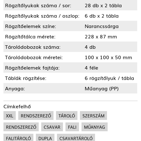
Rögzítőlyukak száma / sor:
28 db x 2 tábla
Rögzítőlyukak száma / oszlop:
6 db x 2 tábla
Rögzítőelemek színe:
Narancssárga
Rögzítőtálca mérete:
228 x 87 mm
Tárolódobozok száma:
4 db
Tárolódobozok méretei:
100 x 100 x 50 mm
Rögzítőelemek fajtája:
4 féle
Táblák rögzítése:
6 rögzítőlyuk / tábla
Anyaga:
Műanyag (PP)
Címkefelhő
XXL
RENDSZEREZŐ
TÁROLÓ
SZERSZÁM
RENDSZEREZŐ
CSAVAR
FALI
MŰANYAG
FALITÁROLÓ
DUPLA
CSAVARTÁROLÓ