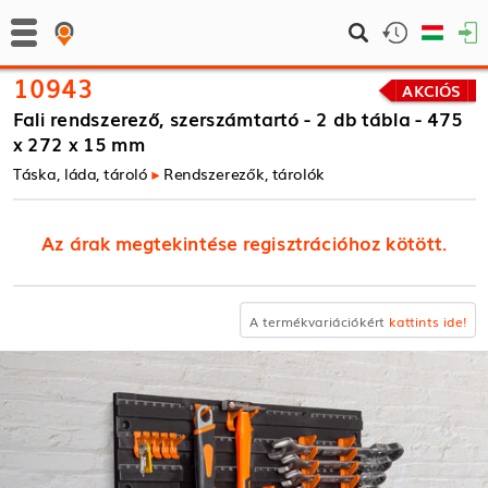
10943
AKCIÓS
Fali rendszerező, szerszámtartó - 2 db tábla - 475
x 272 x 15 mm
Táska, láda, tároló
Rendszerezők, tárolók
Az árak megtekintése regisztrációhoz kötött.
A termékvariációkért
kattints ide!