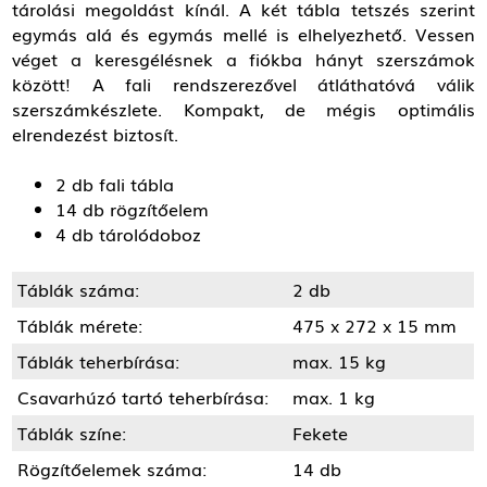
tárolási megoldást kínál. A két tábla tetszés szerint
egymás alá és egymás mellé is elhelyezhető. Vessen
véget a keresgélésnek a fiókba hányt szerszámok
között! A fali rendszerezővel átláthatóvá válik
szerszámkészlete. Kompakt, de mégis optimális
elrendezést biztosít.
2 db fali tábla
14 db rögzítőelem
4 db tárolódoboz
Táblák száma:
2 db
Táblák mérete:
475 x 272 x 15 mm
Táblák teherbírása:
max. 15 kg
Csavarhúzó tartó teherbírása:
max. 1 kg
Táblák színe:
Fekete
Rögzítőelemek száma:
14 db