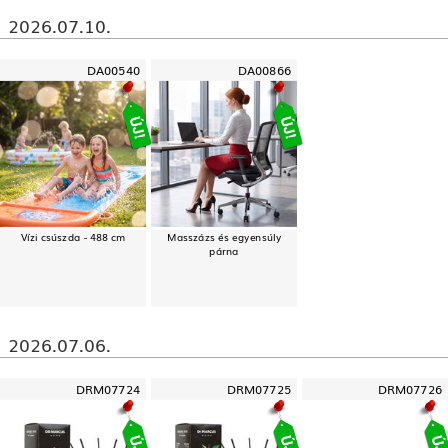
2026.07.10.
DA00540
DA00866
Vízi csúszda - 488 cm
Masszázs és egyensúly
párna
2026.07.06.
DRM07724
DRM07725
DRM07726