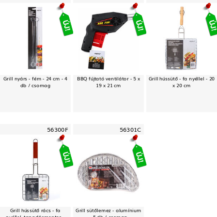
Grill nyárs - fém - 24 cm - 4
BBQ fújtató ventilátor - 5 x
Grill hússütő - fa nyéllel - 20
db / csomag
19 x 21 cm
x 20 cm
56300F
56301C
Grill hússütő rács - fa
Grill sütőlemez - alumínium
nyéllel, tapadásmentes -
- 5 db / csomag