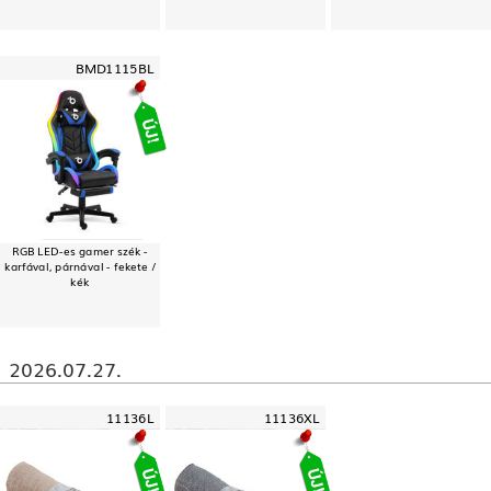
BMD1115BL
RGB LED-es gamer szék -
karfával, párnával - fekete /
kék
2026.07.27.
11136L
11136XL