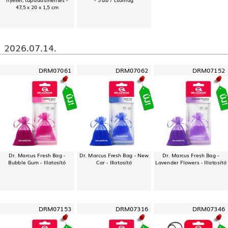
47,5 x 20 x 1,5 cm
2026.07.14.
DRM07061
DRM07062
DRM07152
Dr. Marcus Fresh Bag -
Dr. Marcus Fresh Bag - New
Dr. Marcus Fresh Bag -
Bubble Gum - Illatosító
Car - Illatosító
Lavender Flowers - Illatosító
DRM07153
DRM07316
DRM07346