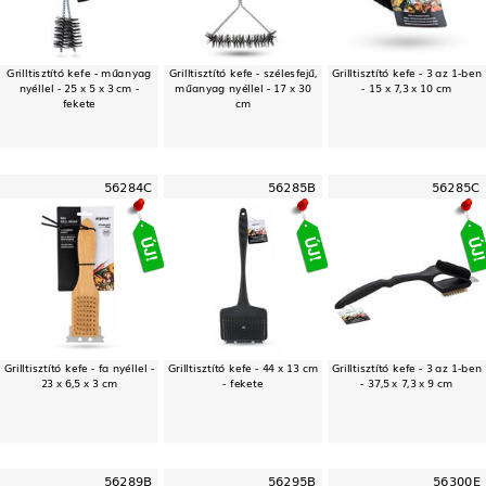
Grilltisztító kefe - műanyag
Grilltisztító kefe - szélesfejű,
Grilltisztító kefe - 3 az 1-ben
nyéllel - 25 x 5 x 3 cm -
műanyag nyéllel - 17 x 30
- 15 x 7,3 x 10 cm
fekete
cm
56284C
56285B
56285C
Grilltisztító kefe - fa nyéllel -
Grilltisztító kefe - 44 x 13 cm
Grilltisztító kefe - 3 az 1-ben
23 x 6,5 x 3 cm
- fekete
- 37,5 x 7,3 x 9 cm
56289B
56295B
56300E