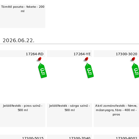
Tömítő paszta - fekete - 200
ml
2026.06.22.
17264-RD
17264-YE
17300-3020
Jelölőfesték - piros színű -
Jelölőfesték - sárga színű -
Akril zománcfesték - fémre,
500 ml
500 ml
műanyagra, fára - 400 ml -
piros
17300-5015
17300-7040
17300-8002