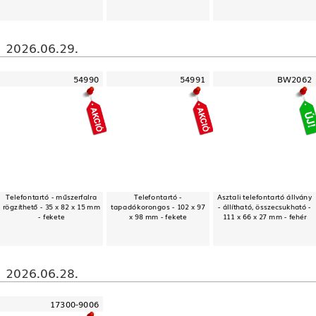
2026.06.29.
54990
54991
BW2062
Telefontartó - műszerfalra
Telefontartó -
Asztali telefontartó állvány
rögzíthető - 35 x 82 x 15 mm
tapadókorongos - 102 x 97
- állítható, összecsukható -
- fekete
x 98 mm - fekete
111 x 66 x 27 mm - fehér
2026.06.28.
17300-9006