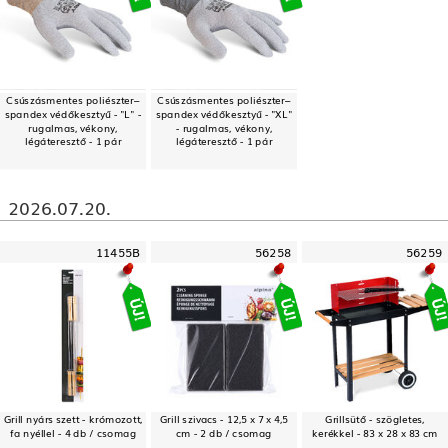
Csúszásmentes poliészter–
Csúszásmentes poliészter–
spandex védőkesztyű - "L" -
spandex védőkesztyű - "XL"
rugalmas, vékony,
- rugalmas, vékony,
légáteresztő - 1 pár
légáteresztő - 1 pár
2026.07.20.
11455B
56258
56259
Grill nyárs szett - krómozott,
Grill szivacs - 12,5 x 7 x 4,5
Grillsütő - szögletes,
fa nyéllel - 4 db / csomag
cm - 2 db / csomag
kerékkel - 83 x 28 x 83 cm