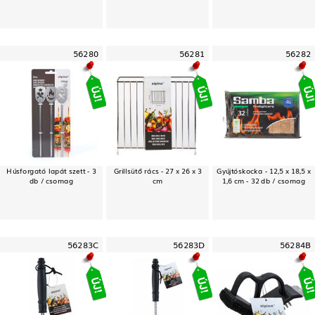
56280
56281
56282
Húsforgató lapát szett - 3
Grillsütő rács - 27 x 26 x 3
Gyújtóskocka - 12,5 x 18,5 x
db / csomag
cm
1,6 cm - 32 db / csomag
56283C
56283D
56284B