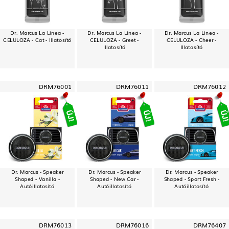
Dr. Marcus La Linea -
Dr. Marcus La Linea -
Dr. Marcus La Linea -
CELULOZA - Cat - Illatosító
CELULOZA - Greet -
CELULOZA - Cheer -
Illatosító
Illatosító
DRM76001
DRM76011
DRM76012
Dr. Marcus - Speaker
Dr. Marcus - Speaker
Dr. Marcus - Speaker
Shaped - Vanilla -
Shaped - New Car -
Shaped - Sport Fresh -
Autóillatosító
Autóillatosító
Autóillatosító
DRM76013
DRM76016
DRM76407