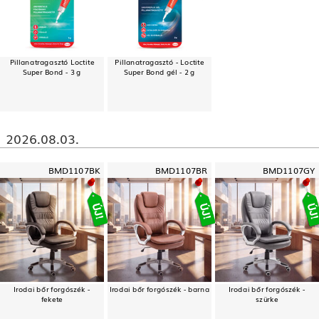
Pillanatragasztó Loctite
Pillanatragasztó - Loctite
Super Bond - 3 g
Super Bond gél - 2 g
2026.08.03.
BMD1107BK
BMD1107BR
BMD1107GY
Irodai bőr forgószék -
Irodai bőr forgószék - barna
Irodai bőr forgószék -
fekete
szürke