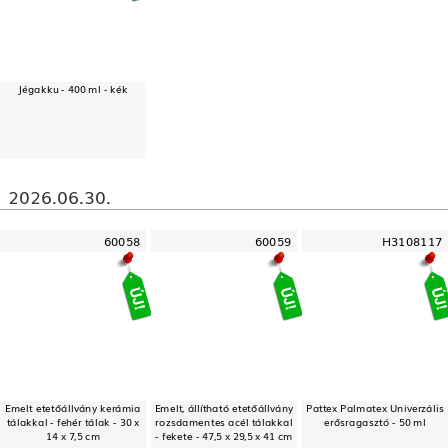
Jégakku - 400 ml - kék
2026.06.30.
60058
60059
H3108117
Emelt etetőállvány kerámia
Emelt, állítható etetőállvány
Pattex Palmatex Univerzális
tálakkal - fehér tálak - 30 x
rozsdamentes acél tálakkal
erősragasztó - 50 ml
14 x 7,5 cm
- fekete - 47,5 x 29,5 x 41 cm