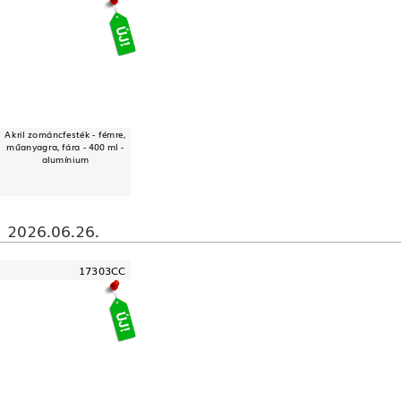
Akril zománcfesték - fémre,
műanyagra, fára - 400 ml -
alumínium
2026.06.26.
17303CC