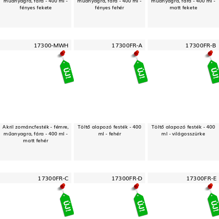
műanyagra, fára - 400 ml -
műanyagra, fára - 400 ml -
műanyagra, fára - 400 ml -
fényes fekete
fényes fehér
matt fekete
17300-MWH
17300FR-A
17300FR-B
Akril zománcfesték - fémre,
Töltő alapozó festék - 400
Töltő alapozó festék - 400
műanyagra, fára - 400 ml -
ml - fehér
ml - világosszürke
matt fehér
17300FR-C
17300FR-D
17300FR-E