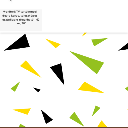
Monitor&TV tartókonzol -
dupla karos, teleszkópos -
asztallapra rögzíthető - 62
cm, 30"