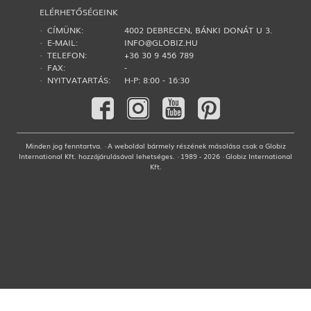
ELÉRHETŐSÉGEINK
· CÍMÜNK:
4002 DEBRECEN, BÁNKI DONÁT U 3.
· E-MAIL:
INFO@GLOBIZ.HU
· TELEFON:
+36 30 9 456 789
· FAX:
-
· NYITVATARTÁS:
H-P: 8:00 - 16:30
Minden jog fenntartva. · A weboldal bármely részének másolása csak a Globiz
International Kft. hozzájárulásával lehetséges. · 1989 - 2026 · Globiz International
Kft.