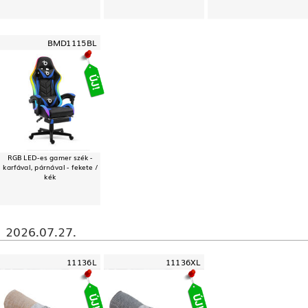
BMD1115BL
RGB LED-es gamer szék -
karfával, párnával - fekete /
kék
2026.07.27.
11136L
11136XL