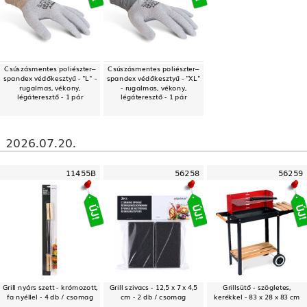
Csúszásmentes poliészter–
Csúszásmentes poliészter–
spandex védőkesztyű - "L" -
spandex védőkesztyű - "XL"
rugalmas, vékony,
- rugalmas, vékony,
légáteresztő - 1 pár
légáteresztő - 1 pár
2026.07.20.
11455B
56258
56259
Grill nyárs szett - krómozott,
Grill szivacs - 12,5 x 7 x 4,5
Grillsütő - szögletes,
fa nyéllel - 4 db / csomag
cm - 2 db / csomag
kerékkel - 83 x 28 x 83 cm