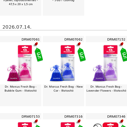
47,5 x 20 x 1,5 cm
2026.07.14.
DRM07061
DRM07062
DRM07152
Dr. Marcus Fresh Bag -
Dr. Marcus Fresh Bag - New
Dr. Marcus Fresh Bag -
Bubble Gum - Illatosító
Car - Illatosító
Lavender Flowers - Illatosító
DRM07153
DRM07316
DRM07346