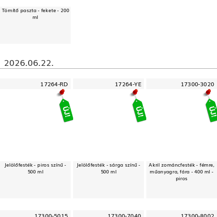
Tömítő paszta - fekete - 200
ml
2026.06.22.
17264-RD
17264-YE
17300-3020
Jelölőfesték - piros színű -
Jelölőfesték - sárga színű -
Akril zománcfesték - fémre,
500 ml
500 ml
műanyagra, fára - 400 ml -
piros
17300-5015
17300-7040
17300-8002