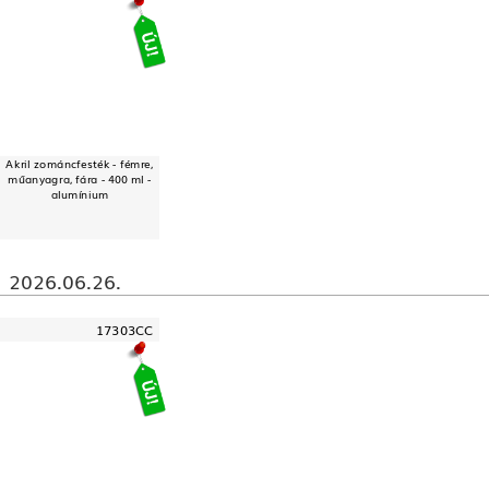
Akril zománcfesték - fémre,
műanyagra, fára - 400 ml -
alumínium
2026.06.26.
17303CC