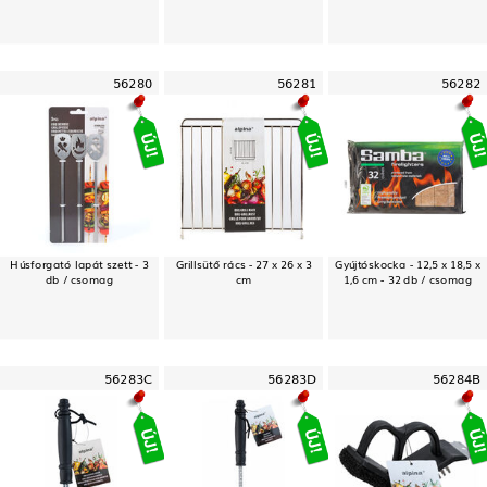
56280
56281
56282
Húsforgató lapát szett - 3
Grillsütő rács - 27 x 26 x 3
Gyújtóskocka - 12,5 x 18,5 x
db / csomag
cm
1,6 cm - 32 db / csomag
56283C
56283D
56284B