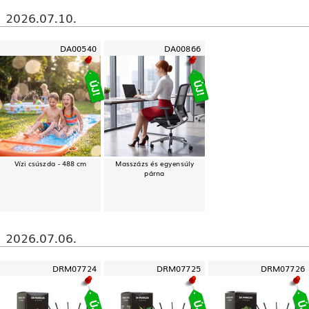
2026.07.10.
DA00540
DA00866
Vízi csúszda - 488 cm
Masszázs és egyensúly
párna
2026.07.06.
DRM07724
DRM07725
DRM07726