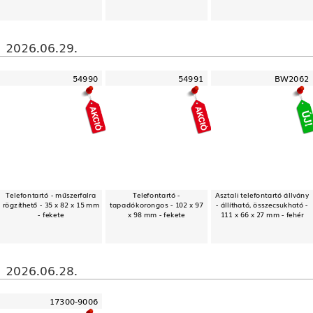
2026.06.29.
54990
54991
BW2062
Telefontartó - műszerfalra
Telefontartó -
Asztali telefontartó állvány
rögzíthető - 35 x 82 x 15 mm
tapadókorongos - 102 x 97
- állítható, összecsukható -
- fekete
x 98 mm - fekete
111 x 66 x 27 mm - fehér
2026.06.28.
17300-9006