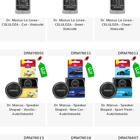
Dr. Marcus La Linea -
Dr. Marcus La Linea -
Dr. Marcus La Linea -
CELULOZA - Cat - Illatosító
CELULOZA - Greet -
CELULOZA - Cheer -
Illatosító
Illatosító
DRM76001
DRM76011
DRM76012
Dr. Marcus - Speaker
Dr. Marcus - Speaker
Dr. Marcus - Speaker
Shaped - Vanilla -
Shaped - New Car -
Shaped - Sport Fresh -
Autóillatosító
Autóillatosító
Autóillatosító
DRM76013
DRM76016
DRM76407