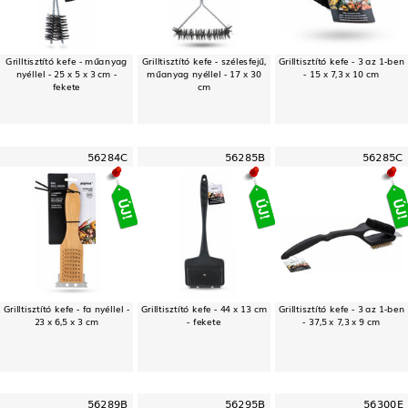
Grilltisztító kefe - műanyag
Grilltisztító kefe - szélesfejű,
Grilltisztító kefe - 3 az 1-ben
nyéllel - 25 x 5 x 3 cm -
műanyag nyéllel - 17 x 30
- 15 x 7,3 x 10 cm
fekete
cm
56284C
56285B
56285C
Grilltisztító kefe - fa nyéllel -
Grilltisztító kefe - 44 x 13 cm
Grilltisztító kefe - 3 az 1-ben
23 x 6,5 x 3 cm
- fekete
- 37,5 x 7,3 x 9 cm
56289B
56295B
56300E