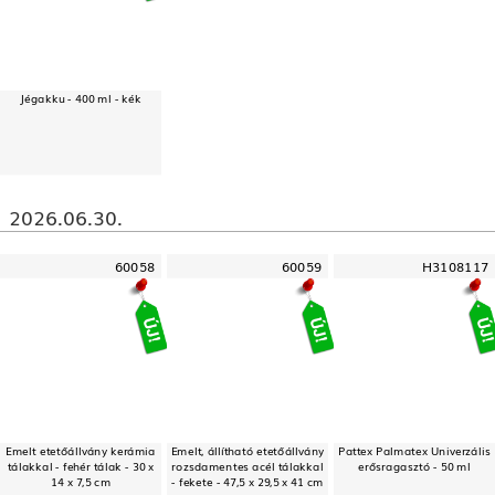
Jégakku - 400 ml - kék
2026.06.30.
60058
60059
H3108117
Emelt etetőállvány kerámia
Emelt, állítható etetőállvány
Pattex Palmatex Univerzális
tálakkal - fehér tálak - 30 x
rozsdamentes acél tálakkal
erősragasztó - 50 ml
14 x 7,5 cm
- fekete - 47,5 x 29,5 x 41 cm