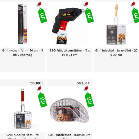
Grill nyárs - fém - 24 cm - 4
BBQ fújtató ventilátor - 5 x
Grill hússütő - fa nyéllel - 20
db / csomag
19 x 21 cm
x 20 cm
56300F
56301C
Grill hússütő rács - fa
Grill sütőlemez - alumínium
nyéllel, tapadásmentes -
- 5 db / csomag