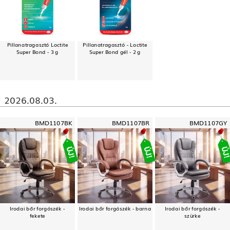
Pillanatragasztó Loctite
Pillanatragasztó - Loctite
Super Bond - 3 g
Super Bond gél - 2 g
2026.08.03.
BMD1107BK
BMD1107BR
BMD1107GY
Irodai bőr forgószék -
Irodai bőr forgószék - barna
Irodai bőr forgószék -
fekete
szürke