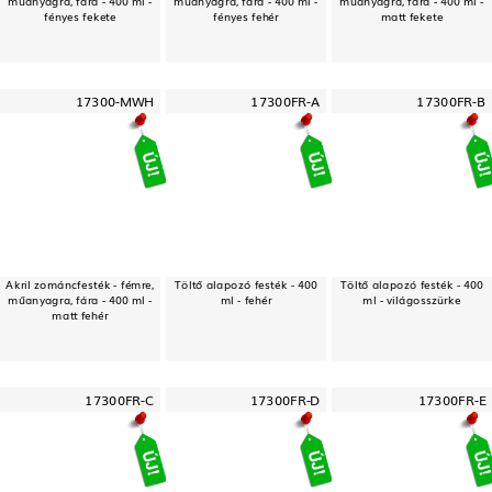
műanyagra, fára - 400 ml -
műanyagra, fára - 400 ml -
műanyagra, fára - 400 ml -
fényes fekete
fényes fehér
matt fekete
17300-MWH
17300FR-A
17300FR-B
Akril zománcfesték - fémre,
Töltő alapozó festék - 400
Töltő alapozó festék - 400
műanyagra, fára - 400 ml -
ml - fehér
ml - világosszürke
matt fehér
17300FR-C
17300FR-D
17300FR-E