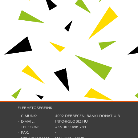
ELÉRHETŐSÉGEINK
· CÍMÜNK:
4002 DEBRECEN, BÁNKI DONÁT U 3.
· E-MAIL:
INFO@GLOBIZ.HU
· TELEFON:
+36 30 9 456 789
· FAX:
-
· NYITVATARTÁS:
H-P: 8:00 - 16:30