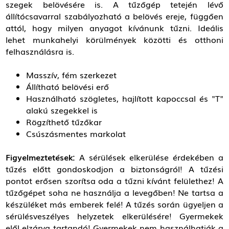
szegek belövésére is. A tűzőgép tetején lévő
állítócsavarral szabályozható a belövés ereje, függően
attól, hogy milyen anyagot kívánunk tűzni. Ideális
lehet munkahelyi körülmények közötti és otthoni
felhasználásra is.
Masszív, fém szerkezet
Állítható belövési erő
Használható szögletes, hajlított kapoccsal és "T"
alakú szegekkel is
Rögzíthető tűzőkar
Csúszásmentes markolat
Figyelmeztetések:
A sérülések elkerülése érdekében a
tűzés előtt gondoskodjon a biztonságról! A tűzési
pontot erősen szorítsa oda a tűzni kívánt felülethez! A
tűzőgépet soha ne használja a levegőben! Ne tartsa a
készüléket más emberek felé! A tűzés során ügyeljen a
sérülésveszélyes helyzetek elkerülésére! Gyermekek
elől elzárva tartandó! Gyermekek nem használhatják a