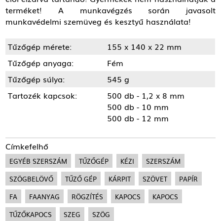
terméket! A munkavégzés során javasolt
munkavédelmi szemüveg és kesztyű használata!
Tűzőgép mérete:
155 x 140 x 22 mm
Tűzőgép anyaga:
Fém
Tűzőgép súlya:
545 g
Tartozék kapcsok:
500 db - 1,2 x 8 mm
500 db - 10 mm
500 db - 12 mm
Címkefelhő
EGYÉB SZERSZÁM
TŰZŐGÉP
KÉZI
SZERSZÁM
SZÖGBELÖVŐ
TŰZŐ GÉP
KÁRPIT
SZÖVET
PAPÍR
FA
FAANYAG
RÖGZÍTÉS
KAPOCS
KAPOCS
TŰZŐKAPOCS
SZEG
SZÖG