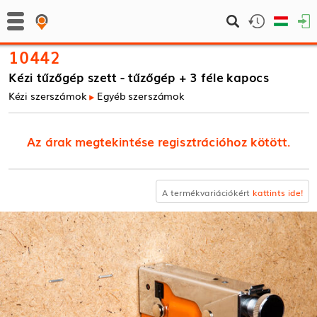
10442
Kézi tűzőgép szett - tűzőgép + 3 féle kapocs
Kézi szerszámok
Egyéb szerszámok
Az árak megtekintése regisztrációhoz kötött.
A termékvariációkért
kattints ide!