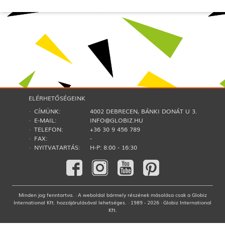
ELÉRHETŐSÉGEINK
· CÍMÜNK:
4002 DEBRECEN, BÁNKI DONÁT U 3.
· E-MAIL:
INFO@GLOBIZ.HU
· TELEFON:
+36 30 9 456 789
· FAX:
-
· NYITVATARTÁS:
H-P: 8:00 - 16:30
Minden jog fenntartva. · A weboldal bármely részének másolása csak a Globiz
International Kft. hozzájárulásával lehetséges. · 1989 - 2026 · Globiz International
Kft.