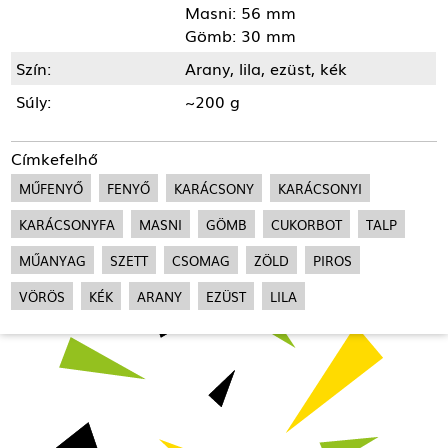
Masni: 56 mm
Gömb: 30 mm
Szín:
Arany, lila, ezüst, kék
Súly:
~200 g
Címkefelhő
MŰFENYŐ
FENYŐ
KARÁCSONY
KARÁCSONYI
KARÁCSONYFA
MASNI
GÖMB
CUKORBOT
TALP
MŰANYAG
SZETT
CSOMAG
ZÖLD
PIROS
VÖRÖS
KÉK
ARANY
EZÜST
LILA