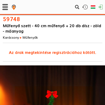
59748
Műfenyő szett - 40 cm műfenyő + 20 db dísz - zöld
- műanyag
Karácsony
Műfenyők
Az árak megtekintése regisztrációhoz kötött.