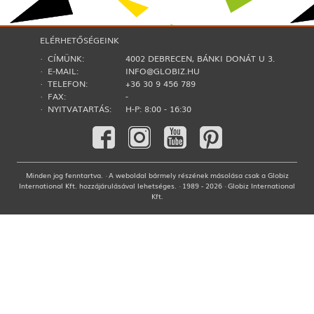
ELÉRHETŐSÉGEINK
· CÍMÜNK:
4002 DEBRECEN, BÁNKI DONÁT U 3.
· E-MAIL:
INFO@GLOBIZ.HU
· TELEFON:
+36 30 9 456 789
· FAX:
-
· NYITVATARTÁS:
H-P: 8:00 - 16:30
Minden jog fenntartva. · A weboldal bármely részének másolása csak a Globiz
International Kft. hozzájárulásával lehetséges. · 1989 - 2026 · Globiz International
Kft.