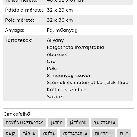
Írótábla mérete:
32 x 29 cm
Polc mérete:
32 x 36 cm
Anyaga:
Fa, műanyag
Tartozékok:
Állvány
Forgatható író/rajztábla
Abakusz
Óra
Polc
8 műanyag csavar
Számok és matematikai jelek fából
Kréta - 3 színben
Szivacs
Címkefelhő
EGYÉB HÁZTARTÁS
JÁTÉK
JÁTÉKOK
RAJZTÁBLA
RAJZ
TÁBLA
KRÉTA
KRÉTATÁBLA
FILCTOLL
FILC