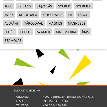
TOLL
SZIVACS
RAJZOLÁS
GYEREK
GYERMEK
JÁTÉK
KÉTOLDALÚ
KÉTOLDALAS
FA
FÁBÓL
ÁLLVÁNY
TÁROLÓVAL
MÁGNES
MÁGNESES
FEHÉR
FEKETE
SZÁMOK
MATEMATIKA
ÍRÁS
SZÁMOLÁS
ELÉRHETŐSÉGEINK
· CÍMÜNK:
4002 DEBRECEN, BÁNKI DONÁT U 3.
· E-MAIL:
INFO@GLOBIZ.HU
· TELEFON:
+36 30 9 456 789