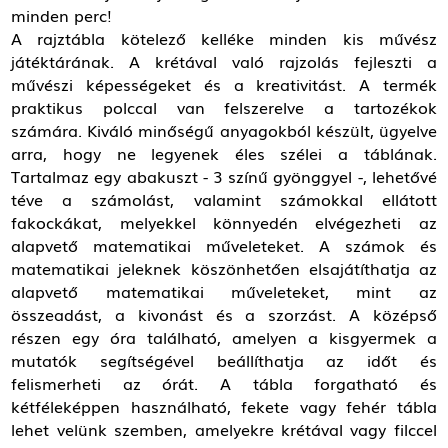
minden perc!
A rajztábla kötelező kelléke minden kis művész
játéktárának. A krétával való rajzolás fejleszti a
művészi képességeket és a kreativitást. A termék
praktikus polccal van felszerelve a tartozékok
számára. Kiváló minőségű anyagokból készült, ügyelve
arra, hogy ne legyenek éles szélei a táblának.
Tartalmaz egy abakuszt - 3 színű gyönggyel -, lehetővé
téve a számolást, valamint számokkal ellátott
fakockákat, melyekkel könnyedén elvégezheti az
alapvető matematikai műveleteket. A számok és
matematikai jeleknek köszönhetően elsajátíthatja az
alapvető matematikai műveleteket, mint az
összeadást, a kivonást és a szorzást. A középső
részen egy óra található, amelyen a kisgyermek a
mutatók segítségével beállíthatja az időt és
felismerheti az órát. A tábla forgatható és
kétféleképpen használható, fekete vagy fehér tábla
lehet velünk szemben, amelyekre krétával vagy filccel