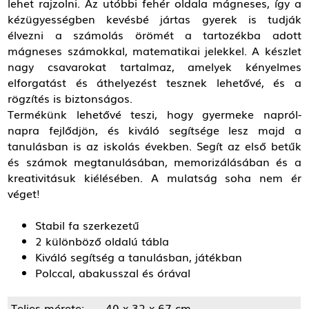
lehet rajzolni. Az utóbbi fehér oldala mágneses, így a
kézügyességben kevésbé jártas gyerek is tudják
élvezni a számolás örömét a tartozékba adott
mágneses számokkal, matematikai jelekkel. A készlet
nagy csavarokat tartalmaz, amelyek kényelmes
elforgatást és áthelyezést tesznek lehetővé, és a
rögzítés is biztonságos.
Termékünk lehetővé teszi, hogy gyermeke napról-
napra fejlődjön, és kiváló segítsége lesz majd a
tanulásban is az iskolás években. Segít az első betűk
és számok megtanulásában, memorizálásában és a
kreativitásuk kiélésében. A mulatság soha nem ér
véget!
Stabil fa szerkezetű
2 különböző oldalú tábla
Kiváló segítség a tanulásban, játékban
Polccal, abakusszal és órával
Teljes mérete:
40 x 32 x 67 cm