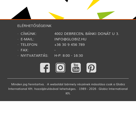
ELÉRHETŐSÉGEINK
· CÍMÜNK:
4002 DEBRECEN, BÁNKI DONÁT U 3.
· E-MAIL:
INFO@GLOBIZ.HU
· TELEFON:
+36 30 9 456 789
· FAX:
-
· NYITVATARTÁS:
H-P: 8:00 - 16:30
Minden jog fenntartva. · A weboldal bármely részének másolása csak a Globiz
International Kft. hozzájárulásával lehetséges. · 1989 - 2026 · Globiz International
Kft.