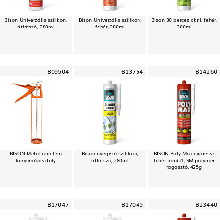
Bison Univerzális szilikon,
Bison Univerzális szilikon,
Bison 30 perces akril, fehér,
átlátszó, 280ml
fehér, 280ml
300ml
B09504
B13754
B14260
BISON Metal gun fém
Bison üvegező szilikon,
BISON Poly Max expressz
kinyomópisztoly
átlátszó, 280ml
fehér tömítő, SM polymer
ragasztó, 425g
B17047
B17049
B23440