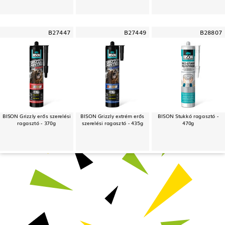
B27447
B27449
B28807
BISON Grizzly erős szerelési
BISON Grizzly extrém erős
BISON Stukkó ragasztó -
ragasztó - 370g
szerelési ragasztó - 435g
470g