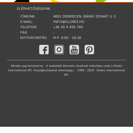
ELÉRHETŐSÉGEINK
· CÍMÜNK:
4002 DEBRECEN, BÁNKI DONÁT U 3.
· E-MAIL:
INFO@GLOBIZ.HU
· TELEFON:
+36 30 9 456 789
· FAX:
-
· NYITVATARTÁS:
H-P: 8:00 - 16:30
Minden jog fenntartva. · A weboldal bármely részének másolása csak a Globiz
International Kft. hozzájárulásával lehetséges. · 1989 - 2026 · Globiz International
Kft.