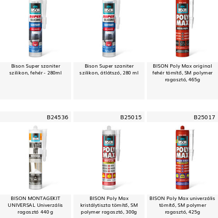
Bison Super szaniter
Bison Super szaniter
BISON Poly Max original
szilikon, fehér - 280ml
szilikon, átlátszó, 280 ml
fehér tömítő, SM polymer
ragasztó, 465g
B24536
B25015
B25017
BISON MONTAGEKIT
BISON Poly Max
BISON Poly Max univerzális
UNIVERSAL Univerzális
kristálytiszta tömítő, SM
tömítő, SM polymer
ragasztó 440 g
polymer ragasztó, 300g
ragasztó, 425g