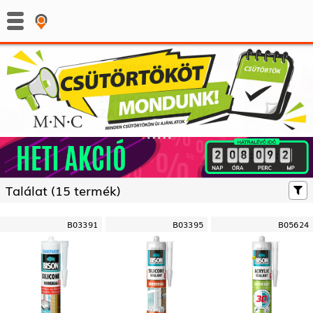
:
:
Találat (
15 termék)
B03391
B03395
B05624